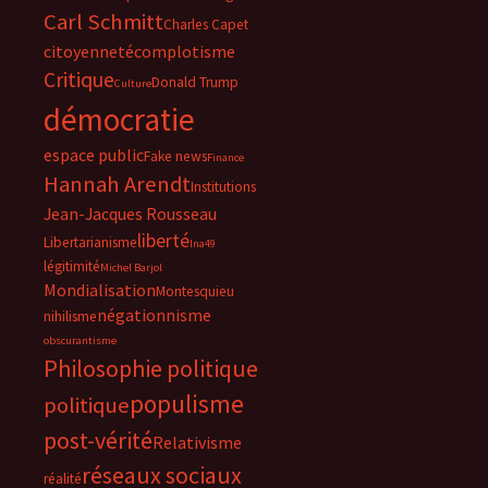
Carl Schmitt
Charles Capet
citoyenneté
complotisme
Critique
Donald Trump
Culture
démocratie
espace public
Fake news
Finance
Hannah Arendt
Institutions
Jean-Jacques Rousseau
liberté
Libertarianisme
lna49
légitimité
Michel Barjol
Mondialisation
Montesquieu
négationnisme
nihilisme
obscurantisme
Philosophie politique
populisme
politique
post-vérité
Relativisme
réseaux sociaux
réalité