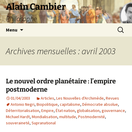
Aller
Alain Cambier
au
Philosophe
contenu
Recherc
Menu
Archives mensuelles : avril 2003
Le nouvel ordre planétaire : l’empire
postmoderne
01/04/2003
Articles
,
Les Nouvelles d'Archimède
,
Revues
Antonio Negri
,
Biopolitique
,
capitalisme
,
Démocratie absolue
,
Déterritorialisation
,
Empire
,
État-nation
,
globalisation
,
gouvernance
,
Michael Hardt
,
Mondialisation
,
multitude
,
Postmodernité
,
souveraineté
,
Supranational