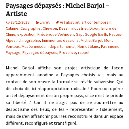
Paysages dépaysés : Michel Barjol –
Artiste
29/12/2019
Livret
Art abstrait
,
art contemporain
,
Calame
,
Calligraphie
,
Chevron
,
Dessin industriel
,
Dibon
,
Encre de
Chine
,
exposition
,
Frédérique Verlinden
,
Gap
,
Google Earth
,
Hautes-
Alpes
,
Ichnographie
,
Imminentes évasions
,
Michel Barjol
,
Mont
Ventoux
,
Musée muséum départemental
,
Noir et blanc
,
Patrimoine
,
Paysage
,
Paysages dépaysés
,
Provence
,
rappel
Michel Barjol affiche son projet artistique de façon
apparemment anodine « Paysages choisis » ; mais au
contact de son œuvre la formule se révèle subversive. Qui
dit choix dit ici réappropriation radicale ! Pourquoi opérer
un tel dépaysement de son propre pays, si ce n’est le prix de
sa liberté ? Car il ne s’agit pas de se soumettre au
despotisme des lieux, de les « représenter » fidèlement,
mais de s’en affranchir pour les reconstruire dans un espace
différent, reconfiguré et transfiguré.