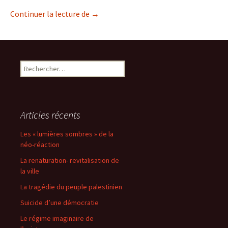
Paysages dépaysés : Michel Barjol – Arti
Continuer la lecture de
→
Rechercher :
Articles récents
Les « lumières sombres » de la
néo-réaction
La renaturation- revitalisation de
la ville
La tragédie du peuple palestinien
Suicide d’une démocratie
Le régime imaginaire de