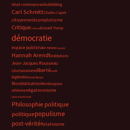
Art
art contemporain
bullshitting
Carl Schmitt
Charles Capet
citoyenneté
complotisme
Critique
Donald Trump
Culture
démocratie
espace public
Fake news
Finance
Hannah Arendt
Institutions
Jean-Jacques Rousseau
liberté
Libertarianisme
lna49
légitimité
Michel Barjol
Mondialisation
Montesquieu
négationnisme
nihilisme
obscurantisme
Philosophie politique
populisme
politique
post-vérité
Relativisme