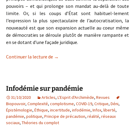
pouvoirs – et qui prolonge son mandat au-delà de toute
limite. Or, si les coups d’État sont habituel-lement
l’expression la plus spectaculaire de l’autocratisation, la
nouveauté est que son expansion actuelle au coeur même
de démocraties se déroule plutôt de manière rampante et
en se dotant d’une façade juridique.
L’autocratisation qui vient …
Continuer la lecture de
→
Infodémie sur pandémie
31/10/2020
Articles
,
L'Esprit d'Archimède
,
Revues
Biopouvoir
,
Complexité
,
complotisme
,
COVID-19
,
Critique
,
Déni
,
Épistémologie
,
Éthique
,
incertitude
,
infodémie
,
Infox
,
liberté
,
pandémie
,
politique
,
Principe de précaution
,
réalité
,
réseaux
sociaux
,
Théories du complot