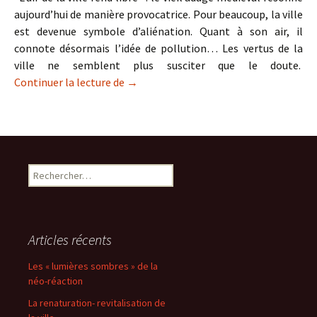
aujourd’hui de manière provocatrice. Pour beaucoup, la ville
est devenue symbole d’aliénation. Quant à son air, il
connote désormais l’idée de pollution… Les vertus de la
ville ne semblent plus susciter que le doute.
La ville : espace et liberté
Continuer la lecture de
→
Rechercher :
Articles récents
Les « lumières sombres » de la
néo-réaction
La renaturation- revitalisation de