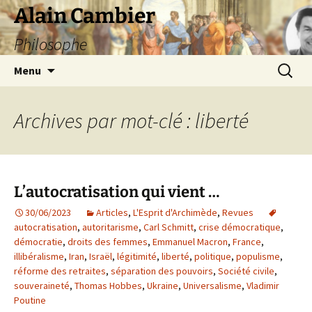
Aller
Alain Cambier
au
Philosophe
contenu
Recherc
Menu
Archives par mot-clé : liberté
L’autocratisation qui vient …
30/06/2023
Articles
,
L'Esprit d'Archimède
,
Revues
autocratisation
,
autoritarisme
,
Carl Schmitt
,
crise démocratique
,
démocratie
,
droits des femmes
,
Emmanuel Macron
,
France
,
illibéralisme
,
Iran
,
Israël
,
légitimité
,
liberté
,
politique
,
populisme
,
réforme des retraites
,
séparation des pouvoirs
,
Société civile
,
souveraineté
,
Thomas Hobbes
,
Ukraine
,
Universalisme
,
Vladimir
Poutine