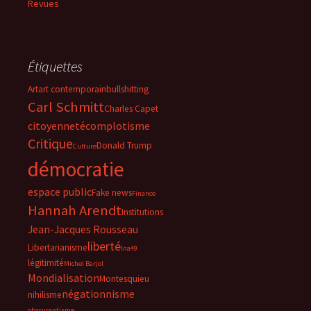
Revues
Étiquettes
Art
art contemporain
bullshitting
Carl Schmitt
Charles Capet
citoyenneté
complotisme
Critique
Donald Trump
Culture
démocratie
espace public
Fake news
Finance
Hannah Arendt
Institutions
Jean-Jacques Rousseau
liberté
Libertarianisme
lna49
légitimité
Michel Barjol
Mondialisation
Montesquieu
négationnisme
nihilisme
obscurantisme