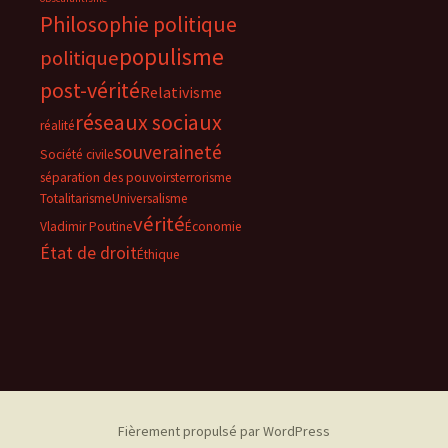
Philosophie politique
populisme
politique
post-vérité
Relativisme
réseaux sociaux
réalité
souveraineté
Société civile
séparation des pouvoirs
terrorisme
Totalitarisme
Universalisme
vérité
Vladimir Poutine
Économie
État de droit
Éthique
Fièrement propulsé par WordPress