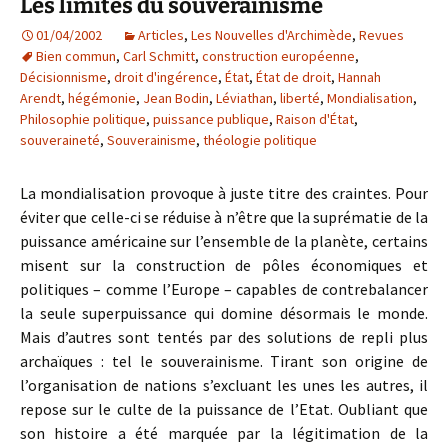
Les limites du souverainisme
01/04/2002
Articles
,
Les Nouvelles d'Archimède
,
Revues
Bien commun
,
Carl Schmitt
,
construction européenne
,
Décisionnisme
,
droit d'ingérence
,
État
,
État de droit
,
Hannah
Arendt
,
hégémonie
,
Jean Bodin
,
Léviathan
,
liberté
,
Mondialisation
,
Philosophie politique
,
puissance publique
,
Raison d'État
,
souveraineté
,
Souverainisme
,
théologie politique
La mondialisation provoque à juste titre des craintes. Pour
éviter que celle-ci se réduise à n’être que la suprématie de la
puissance américaine sur l’ensemble de la planète, certains
misent sur la construction de pôles économiques et
politiques – comme l’Europe – capables de contrebalancer
la seule superpuissance qui domine désormais le monde.
Mais d’autres sont tentés par des solutions de repli plus
archaïques : tel le souverainisme. Tirant son origine de
l’organisation de nations s’excluant les unes les autres, il
repose sur le culte de la puissance de l’Etat. Oubliant que
son histoire a été marquée par la légitimation de la