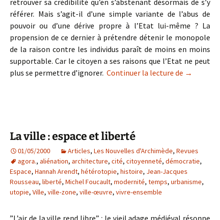
retrouver sa crédibilité qu’en s’abstenant désormais de s’y
référer. Mais s’agit-il d’une simple variante de l’abus de
pouvoir ou d’une dérive propre à l’Etat lui-même ? La
propension de ce dernier à prétendre détenir le monopole
de la raison contre les individus paraît de moins en moins
supportable. Car le citoyen a ses raisons que l’Etat ne peut
Le dépéris
plus se permettre d’ignorer.
Continuer la lecture de
→
La ville : espace et liberté
01/05/2000
Articles
,
Les Nouvelles d'Archimède
,
Revues
agora.
,
aliénation
,
architecture
,
cité
,
citoyenneté
,
démocratie
,
Espace
,
Hannah Arendt
,
hétérotopie
,
histoire
,
Jean-Jacques
Rousseau
,
liberté
,
Michel Foucault
,
modernité
,
temps
,
urbanisme
,
utopie
,
Ville
,
ville-zone
,
ville-œuvre
,
vivre-ensemble
”L’air de la ville rend libre” : le vieil adage médiéval résonne