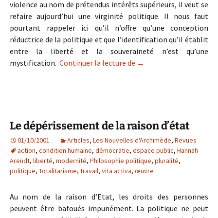
violence au nom de prétendus intérêts supérieurs, il veut se
refaire aujourd’hui une virginité politique. Il nous faut
pourtant rappeler ici qu’il n’offre qu’une conception
réductrice de la politique et que l’identification qu’il établit
entre la liberté et la souveraineté n’est qu’une
Les limites du souverain
mystification.
Continuer la lecture de
→
Le dépérissement de la raison d’état
01/10/2001
Articles
,
Les Nouvelles d'Archimède
,
Revues
action
,
condition humaine
,
démocratie
,
espace public
,
Hannah
Arendt
,
liberté
,
modernité
,
Philosophie politique
,
pluralité
,
politique
,
Totalitarisme
,
travail
,
vita activa
,
œuvre
Au nom de la raison d’Etat, les droits des personnes
peuvent être bafoués impunément. La politique ne peut