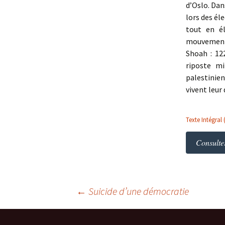
d’Oslo. Da
lors des él
tout en él
mouvement 
Shoah : 12
riposte mi
palestinien
vivent leur
Texte Intégral 
Consulter
Navigation
←
Suicide d’une démocratie