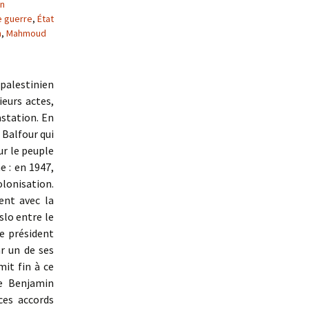
in
e guerre
,
État
n
,
Mahmoud
 palestinien
eurs actes,
station. En
 Balfour qui
ur le peuple
e : en 1947,
olonisation.
ent avec la
slo entre le
le président
ar un de ses
mit fin à ce
de Benjamin
ces accords