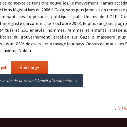
ns ce contexte de tensions nouvelles, le mouvement Hamas accéda 
ections législatives de 2006 à Gaza, sans plus jamais s’en remettre 
iminant ses opposants politiques palestiniens de l’OLP. C’
intégriste qui commit, le 7 octobre 2023, le plus sanglant pogro
24 tués et 251 enlevés, hommes, femmes et enfants israéliens.
litaire du gouvernement israélien sur Gaza a massacré plu
s – dont 83% de civils – et a ravagé leur pays. Depuis deux ans, les 
 deuxième Nakba.
Télécharger
(.pdf)
 le site de la revue l’Esprit d’Archimède →
La re