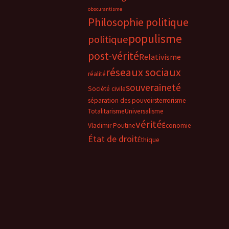
obscurantisme
Philosophie politique
populisme
politique
post-vérité
Relativisme
réseaux sociaux
réalité
souveraineté
Société civile
séparation des pouvoirs
terrorisme
Totalitarisme
Universalisme
vérité
Vladimir Poutine
Économie
État de droit
Éthique