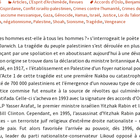
5
Articles
,
L'Esprit d'Archimède
,
Revues
Accords d'Oslo
,
Benjam
Cisjordanie
,
Conflit israélo-palestinien
,
Crimes contre l'humanité
,
Crimes d
Fascisme messianique
,
Gaza
,
Génocide
,
Hamas
,
Israël
,
Justice
,
Loi du Talio
a
,
négationnisme
,
Palestine
,
Shoah
,
Sionisme
,
Tragédie
,
Vengeance
des hommes est-elle à tous les hommes ?» s’interrogeait le poète
rwich. La tragédie du peuple palestinien s’est déroulée en plusi
ant par une spoliation et en aboutissant aujourd’hui à une déva
on origine se trouve dans la déclaration du ministre britannique A.
dé, en 1917, « l’établissement en Palestine d’un foyer national po
s l’Acte 1 de cette tragédie est une première Nakba ou catastroph
cé de 700 000 palestiniens et l’émergence d’un nouveau type de c
stice commise fut ensuite à la source de révoltes qui culminèr
tifada. Celle-ci s’acheva en 1993 avec la signature des accords d’O
LP Yasser Arafat, le premier ministre israélien Yitzhak Rabin et 
ill Clinton. Cependant, en 1995, l’assassinat d’Yitzhak Rabin p
s – un terroriste juif religieux d’extrême droite nationaliste – 
de paix. Fut alors favorisée l’arrivée au pouvoir, dès 1996, 
, leader du parti nationaliste-conservateur Likoud opposé à 