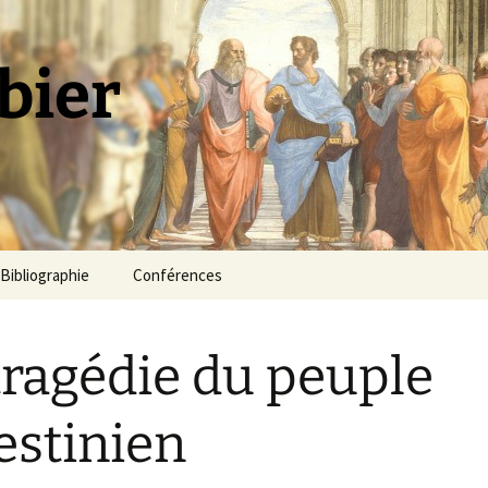
bier
Bibliographie
Conférences
tragédie du peuple
estinien