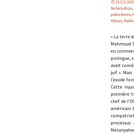
31/12/202
Netanyahou
,
palestinien
,
Abbas
,
Nakb
« La terre 
Mahmoud Da
en commenç
prologue, s
avait concé
juif ». Mai
l’exode for
Cette inju
première In
chef de l’O
américain B
compatriote
processus 
Netanyahou