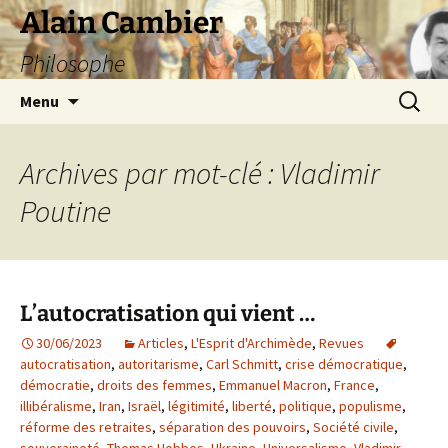
Aller
Alain Cambier
au
Philosophe
contenu
Recherc
Menu
Archives par mot-clé : Vladimir
Poutine
L’autocratisation qui vient …
30/06/2023
Articles
,
L'Esprit d'Archimède
,
Revues
autocratisation
,
autoritarisme
,
Carl Schmitt
,
crise démocratique
,
démocratie
,
droits des femmes
,
Emmanuel Macron
,
France
,
illibéralisme
,
Iran
,
Israël
,
légitimité
,
liberté
,
politique
,
populisme
,
réforme des retraites
,
séparation des pouvoirs
,
Société civile
,