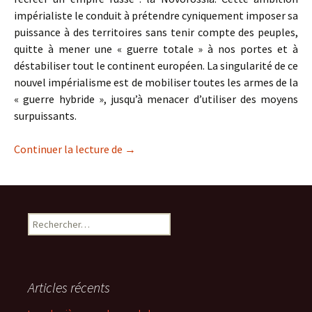
impérialiste le conduit à prétendre cyniquement imposer sa
puissance à des territoires sans tenir compte des peuples,
quitte à mener une « guerre totale » à nos portes et à
déstabiliser tout le continent européen. La singularité de ce
nouvel impérialisme est de mobiliser toutes les armes de la
« guerre hybride », jusqu’à menacer d’utiliser des moyens
surpuissants.
Guerre de l’hubris et guerre hybride
Continuer la lecture de
→
Rechercher :
Articles récents