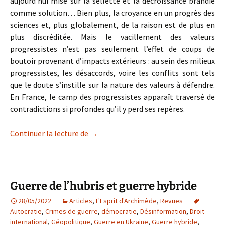
aujourd’hui mise sur la sellette et la décroissance brandie
comme solution… Bien plus, la croyance en un progrès des
sciences et, plus globalement, de la raison est de plus en
plus discréditée. Mais le vacillement des valeurs
progressistes n’est pas seulement l’effet de coups de
boutoir provenant d’impacts extérieurs : au sein des milieux
progressistes, les désaccords, voire les conflits sont tels
que le doute s’instille sur la nature des valeurs à défendre.
En France, le camp des progressistes apparaît traversé de
contradictions si profondes qu’il y perd ses repères.
Tempête sous les crânes progressistes
Continuer la lecture de
→
Guerre de l’hubris et guerre hybride
28/05/2022
Articles
,
L'Esprit d'Archimède
,
Revues
Autocratie
,
Crimes de guerre
,
démocratie
,
Désinformation
,
Droit
international
,
Géopolitique
,
Guerre en Ukraine
,
Guerre hybride
,