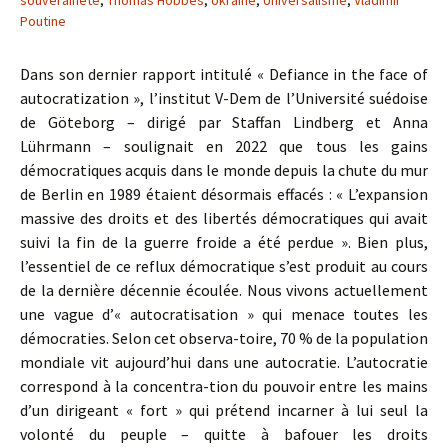
souveraineté
,
Thomas Hobbes
,
Ukraine
,
Universalisme
,
Vladimir
Poutine
Dans son dernier rapport intitulé « Defiance in the face of
autocratization », l’institut V-Dem de l’Université suédoise
de Göteborg – dirigé par Staffan Lindberg et Anna
Lührmann – soulignait en 2022 que tous les gains
démocratiques acquis dans le monde depuis la chute du mur
de Berlin en 1989 étaient désormais effacés : « L’expansion
massive des droits et des libertés démocratiques qui avait
suivi la fin de la guerre froide a été perdue ». Bien plus,
l’essentiel de ce reflux démocratique s’est produit au cours
de la dernière décennie écoulée. Nous vivons actuellement
une vague d’« autocratisation » qui menace toutes les
démocraties. Selon cet observa-toire, 70 % de la population
mondiale vit aujourd’hui dans une autocratie. L’autocratie
correspond à la concentra-tion du pouvoir entre les mains
d’un dirigeant « fort » qui prétend incarner à lui seul la
volonté du peuple – quitte à bafouer les droits