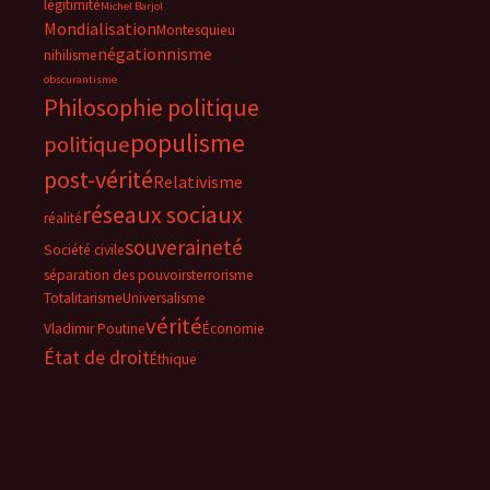
légitimité
Michel Barjol
Mondialisation
Montesquieu
négationnisme
nihilisme
obscurantisme
Philosophie politique
populisme
politique
post-vérité
Relativisme
réseaux sociaux
réalité
souveraineté
Société civile
séparation des pouvoirs
terrorisme
Totalitarisme
Universalisme
vérité
Vladimir Poutine
Économie
État de droit
Éthique