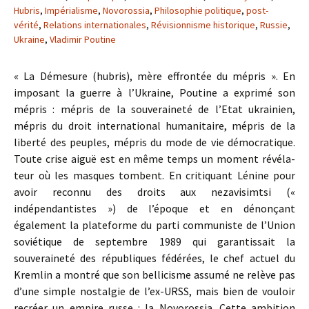
Hubris
,
Impérialisme
,
Novorossia
,
Philosophie politique
,
post-
vérité
,
Relations internationales
,
Révisionnisme historique
,
Russie
,
Ukraine
,
Vladimir Poutine
« La Démesure (hubris), mère effrontée du mépris ». En
imposant la guerre à l’Ukraine, Poutine a exprimé son
mépris : mépris de la souveraineté de l’Etat ukrainien,
mépris du droit international humanitaire, mépris de la
liberté des peuples, mépris du mode de vie démocratique.
Toute crise aiguë est en même temps un moment révéla-
teur où les masques tombent. En critiquant Lénine pour
avoir reconnu des droits aux nezavisimtsi («
indépendantistes ») de l’époque et en dénonçant
également la plateforme du parti communiste de l’Union
soviétique de septembre 1989 qui garantissait la
souveraineté des républiques fédérées, le chef actuel du
Kremlin a montré que son bellicisme assumé ne relève pas
d’une simple nostalgie de l’ex-URSS, mais bien de vouloir
recréer un empire russe : la Novorossia. Cette ambition