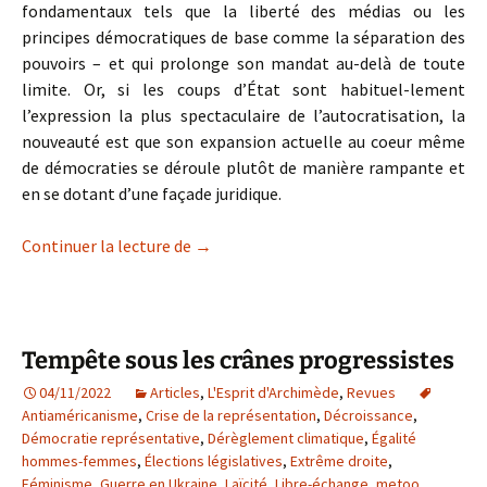
fondamentaux tels que la liberté des médias ou les
principes démocratiques de base comme la séparation des
pouvoirs – et qui prolonge son mandat au-delà de toute
limite. Or, si les coups d’État sont habituel-lement
l’expression la plus spectaculaire de l’autocratisation, la
nouveauté est que son expansion actuelle au coeur même
de démocraties se déroule plutôt de manière rampante et
en se dotant d’une façade juridique.
L’autocratisation qui vient …
Continuer la lecture de
→
Tempête sous les crânes progressistes
04/11/2022
Articles
,
L'Esprit d'Archimède
,
Revues
Antiaméricanisme
,
Crise de la représentation
,
Décroissance
,
Démocratie représentative
,
Dérèglement climatique
,
Égalité
hommes-femmes
,
Élections législatives
,
Extrême droite
,
Féminisme
,
Guerre en Ukraine
,
Laïcité
,
Libre-échange
,
metoo
,