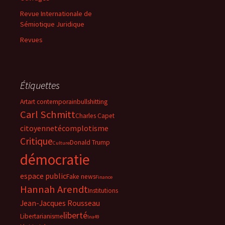
Revue Internationale de
Sémiotique Juridique
Revues
Étiquettes
Art
art contemporain
bullshitting
Carl Schmitt
Charles Capet
citoyenneté
complotisme
Critique
Donald Trump
Culture
démocratie
espace public
Fake news
Finance
Hannah Arendt
Institutions
Jean-Jacques Rousseau
liberté
Libertarianisme
lna49