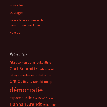
Nouvelles
Ouvrages
Revue Internationale de
Sémiotique Juridique
Revues
Étiquettes
Art
art contemporain
bullshitting
Carl Schmitt
Charles Capet
citoyenneté
complotisme
Critique
Donald Trump
Culture
démocratie
espace public
Fake news
Finance
Hannah Arendt
Institutions