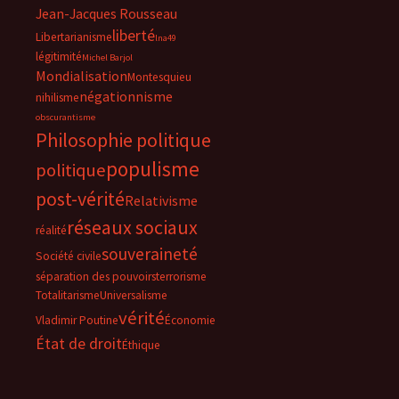
Jean-Jacques Rousseau
liberté
Libertarianisme
lna49
légitimité
Michel Barjol
Mondialisation
Montesquieu
négationnisme
nihilisme
obscurantisme
Philosophie politique
populisme
politique
post-vérité
Relativisme
réseaux sociaux
réalité
souveraineté
Société civile
séparation des pouvoirs
terrorisme
Totalitarisme
Universalisme
vérité
Vladimir Poutine
Économie
État de droit
Éthique