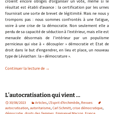
croient encore obligés d’organiser un vote, même si le
résultat est établi d’avance : la certification par les urnes
fournirait une sorte de brevet de légitimité. Mais ne nous y
trompons pas : nous sommes confrontés à une fatigue,
voire à une crise de la démocratie. Non seulement elle a
perdu de sa capacité de séduction à l’extérieur, mais elle est
menacée désormais de l’intérieur par un populisme
pernicieux qui vise à « découpler » démocratie et Etat de
droit dans le but d’engendrer, en lieu et place, un nouveau
type de Léviathan : la « démocrature ».
Le droit comme ultime garde-fou
Continuer la lecture de
→
L’autocratisation qui vient …
30/06/2023
Articles
,
L'Esprit d'Archimède
,
Revues
autocratisation
,
autoritarisme
,
Carl Schmitt
,
crise démocratique
,
démocratie
,
droits des femmes
,
Emmanuel Macron
,
France
,