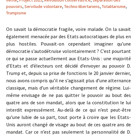
vérité
,
Project 2025
,
Révolution conservatrice
,
séparation des
pouvoirs
,
Servitude volontaire
,
Techno-libertariens
,
Totalitarisme
,
Trumpisme
On savait la démocratie fragile, voire malade. On la savait
également menacée par des Etats autocratiques de plus en
plus hostiles. Pouvait-on cependant imaginer qu’une
démocratie s’autodétruise volontairement ? C’est pourtant
ce qui se passe actuellement aux Etats-Unis : une majorité
d’Etats et d’électeurs ont décidé d’envoyer au pouvoir D.
Trump et, depuis sa prise de fonctions le 20 janvier dernier,
nous avons compris qu’il ne s’agissait plus d’une alternance
classique, mais d’un véritable changement de régime. Lui-
même envisage de ne pas quitter le pouvoir au bout des
quatre ans de son mandat, alors que la constitution le lui
interdit expressément. Au-delà de ce qui n’est peut-être
qu’une lubie de sa part, tout porte à croire que les Etats-
Unis auront changé de visage au bout de ces quatre ans de
mandat. Car ce n’est pas seulement la personnalité de D.