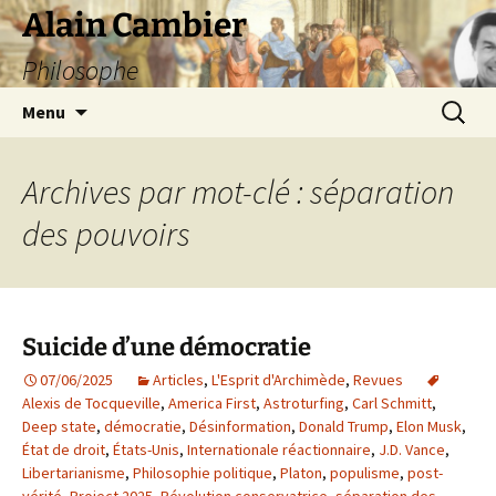
Aller
Alain Cambier
au
Philosophe
contenu
Recherc
Menu
Archives par mot-clé : séparation
des pouvoirs
Suicide d’une démocratie
07/06/2025
Articles
,
L'Esprit d'Archimède
,
Revues
Alexis de Tocqueville
,
America First
,
Astroturfing
,
Carl Schmitt
,
Deep state
,
démocratie
,
Désinformation
,
Donald Trump
,
Elon Musk
,
État de droit
,
États-Unis
,
Internationale réactionnaire
,
J.D. Vance
,
Libertarianisme
,
Philosophie politique
,
Platon
,
populisme
,
post-