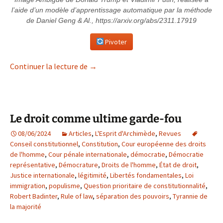
l’aide d’un modèle d’apprentissage automatique par la méthode
de Daniel Geng & Al., https://arxiv.org/abs/2311.17919
Pivoter
Suicide d’une démocratie
Continuer la lecture de
→
Le droit comme ultime garde-fou
08/06/2024
Articles
,
L'Esprit d'Archimède
,
Revues
Conseil constitutionnel
,
Constitution
,
Cour européenne des droits
de l'homme
,
Cour pénale internationale
,
démocratie
,
Démocratie
représentative
,
Démocrature
,
Droits de l'homme
,
État de droit
,
Justice internationale
,
légitimité
,
Libertés fondamentales
,
Loi
immigration
,
populisme
,
Question prioritaire de constitutionnalité
,
Robert Badinter
,
Rule of law
,
séparation des pouvoirs
,
Tyrannie de
la majorité