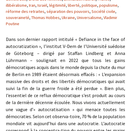
illibéralisme
,
Iran
,
Israël
,
légitimité
,
liberté
,
politique
,
populisme
,
réforme des retraites
,
séparation des pouvoirs
,
Société civile
,
souveraineté
,
Thomas Hobbes
,
Ukraine
,
Universalisme
,
Vladimir
Poutine
Dans son dernier rapport intitulé « Defiance in the face of
autocratization », l’institut V-Dem de l’Université suédoise
de Göteborg – dirigé par Staffan Lindberg et Anna
Lührmann – soulignait en 2022 que tous les gains
démocratiques acquis dans le monde depuis la chute du mur
de Berlin en 1989 étaient désormais effacés : « L’expansion
massive des droits et des libertés démocratiques qui avait
suivi la fin de la guerre froide a été perdue ». Bien plus,
l’essentiel de ce reflux démocratique s’est produit au cours
de la dernière décennie écoulée. Nous vivons actuellement
une vague d’« autocratisation » qui menace toutes les
démocraties. Selon cet observa-toire, 70 % de la population
mondiale vit aujourd’hui dans une autocratie. L’autocratie
correspond à la concentra-tion du pouvoir entre les mains