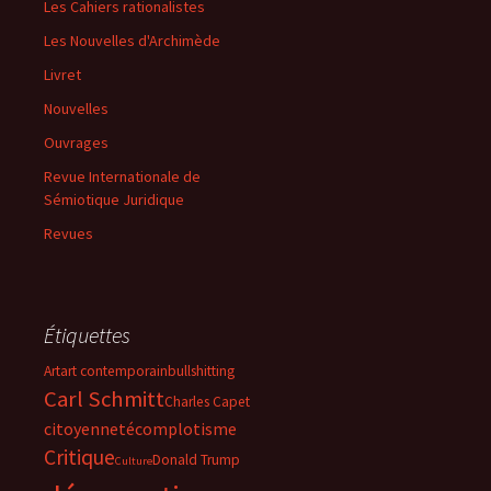
Les Cahiers rationalistes
Les Nouvelles d'Archimède
Livret
Nouvelles
Ouvrages
Revue Internationale de
Sémiotique Juridique
Revues
Étiquettes
Art
art contemporain
bullshitting
Carl Schmitt
Charles Capet
citoyenneté
complotisme
Critique
Donald Trump
Culture