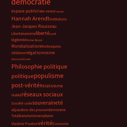
démocratie
espace public
Fake news
Finance
Hannah Arendt
Institutions
Jean-Jacques Rousseau
liberté
Libertarianisme
lna49
légitimité
Michel Barjol
Mondialisation
Montesquieu
négationnisme
nihilisme
obscurantisme
Philosophie politique
populisme
politique
post-vérité
Relativisme
réseaux sociaux
réalité
souveraineté
Société civile
séparation des pouvoirs
terrorisme
Totalitarisme
Universalisme
vérité
Vladimir Poutine
Économie