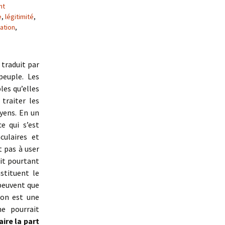
nt
e
,
légitimité
,
ation
,
 traduit par
peuple. Les
les qu’elles
traiter les
yens. En un
e qui s’est
ulaires et
t pas à user
ait pourtant
stituent le
peuvent que
ion est une
ne pourrait
aire la part