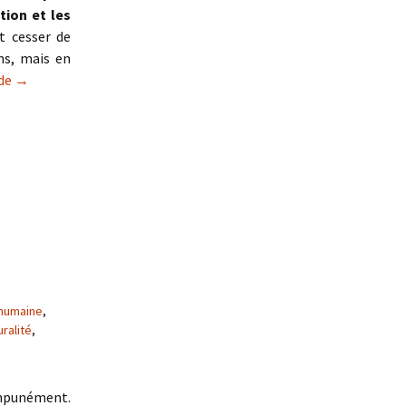
tion et les
ut cesser de
ns, mais en
La représentation en question
 de
→
 humaine
,
uralité
,
impunément.