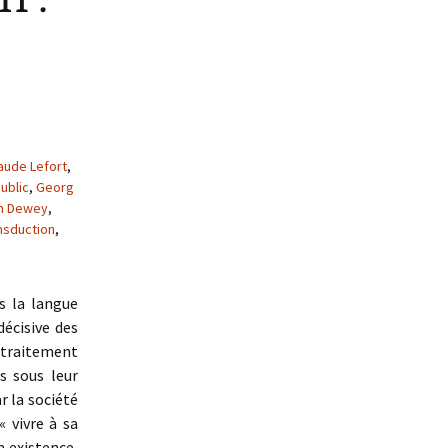
aude Lefort
,
ublic
,
Georg
n Dewey
,
nsduction
,
ns la langue
écisive des
u traitement
s sous leur
r la société
« vivre à sa
 existence,