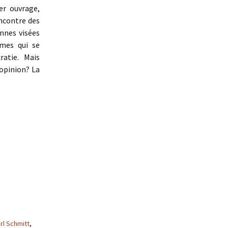
er ouvrage,
encontre des
onnes visées
êmes qui se
atie. Mais
’opinion? La
ic ?
rl Schmitt
,