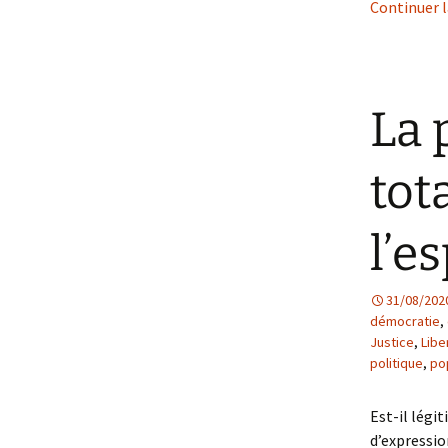
Continuer l
La 
tot
l’e
31/08/202
démocratie
,
Justice
,
Libe
politique
,
po
Est-il légi
d’expressio