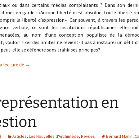
ciaux ou dans certains médias complaisants ? Dans son derni
ud met en garde : «Aucune liberté n’est absolue; toute liberté r
compris la liberté d’expression». Car souvent, à travers les pers
lence verbale, ce sont les institutions républicaines elles-m
menacées, au nom d’une conception populiste de la démocr
, vouloir fixer des limites ne revient-il pas à instaurer un délit d
peut-elle se défendre sans trahir ses principes?
La parole est-elle totalement libre dans l’espace publ
a lecture de
→
représentation en
stion
3
Articles
,
Les Nouvelles d'Archimède
,
Revues
Bernard Manin
,
Ca