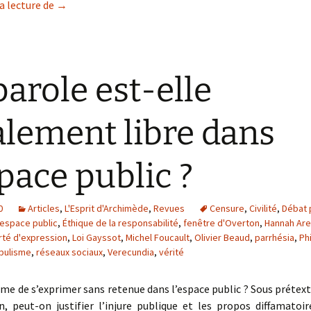
Démocratie en transition : les transformations sociét
a lecture de
→
parole est-elle
alement libre dans
space public ?
0
Articles
,
L'Esprit d'Archimède
,
Revues
Censure
,
Civilité
,
Débat 
espace public
,
Éthique de la responsabilité
,
fenêtre d'Overton
,
Hannah Are
rté d'expression
,
Loi Gayssot
,
Michel Foucault
,
Olivier Beaud
,
parrhésia
,
Ph
pulisme
,
réseaux sociaux
,
Verecundia
,
vérité
time de s’exprimer sans retenue dans l’espace public ? Sous prétext
n, peut-on justifier l’injure publique et les propos diffamatoi