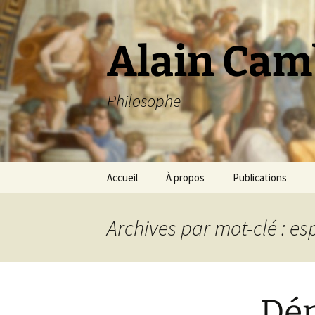
Aller
au
contenu
Alain Cam
Philosophe
Accueil
À propos
Publications
Archives par mot-clé : es
Dém