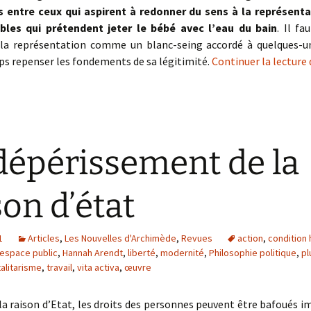
 entre ceux qui aspirent à redonner du sens à la représenta
bles qui prétendent jeter le bébé avec l’eau du bain
. Il fa
 la représentation comme un blanc-seing accordé à quelques-u
 repenser les fondements de sa légitimité.
Continuer la lecture
dépérissement de la
son d’état
1
Articles
,
Les Nouvelles d'Archimède
,
Revues
action
,
condition
espace public
,
Hannah Arendt
,
liberté
,
modernité
,
Philosophie politique
,
pl
alitarisme
,
travail
,
vita activa
,
œuvre
la raison d’Etat, les droits des personnes peuvent être bafoués 