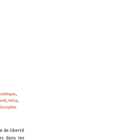
ales
politique
,
ndt
,
Infox
,
ilosophie
e de liberté
res dans les