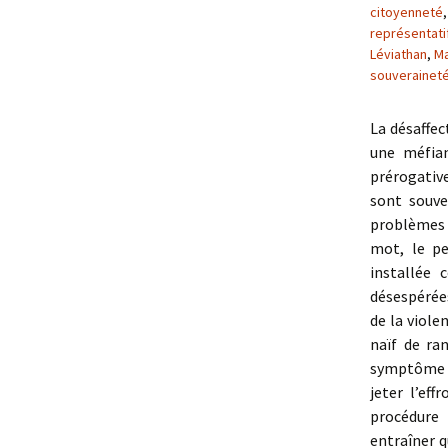
citoyenneté
représentati
Léviathan
,
Ma
souverainet
La désaffec
une méfian
prérogative
sont souve
problèmes 
mot, le pe
installée
désespérées
de la viole
naïf de ra
symptôme d
jeter l’ef
procédure 
entraîner q