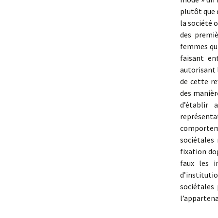
plutôt que 
la société 
des premiè
femmes qui 
faisant en
autorisant 
de cette r
des manière
d’établir
représent
comporteme
sociétales
fixation do
faux les i
d’institut
sociétales
l’appartena