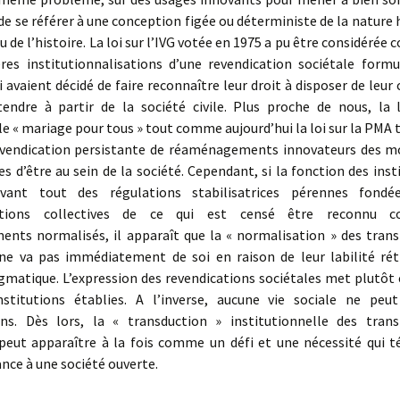
de se référer à une conception figée ou déterministe de la nature
ou de l’histoire. La loi sur l’IVG votée en 1975 a pu être considérée
res institutionnalisations d’une revendication sociétale formu
avaient décidé de faire reconnaître leur droit à disposer de leur 
tendre à partir de la société civile. Plus proche de nous, la 
le « mariage pour tous » tout comme aujourd’hui la loi sur la PM
evendication persistante de réaménagements innovateurs des mo
s d’être au sein de la société. Cependant, si la fonction des inst
 avant tout des régulations stabilisatrices pérennes fondé
ations collectives de ce qui est censé être reconnu
nts normalisés, il apparaît que la « normalisation » des tran
 ne va pas immédiatement de soi en raison de leur labilité rét
gmatique. L’expression des revendications sociétales met plutôt
nstitutions établies. A l’inverse, aucune vie sociale ne peu
ions. Dès lors, la « transduction » institutionnelle des tran
 peut apparaître à la fois comme un défi et une nécessité qui 
nce à une société ouverte.