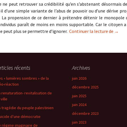
e ne peut retrouver sa crédibilité qu’en s’abstenant désormais de 
-il d’une simple variante de l’abus de pouvoir ou d’une dérive pro
 La propension de ce dernier à prétendre détenir le monopole d
individus paraît de moins en moins supportable. Car le citoyen a
Le dép
ne peut plus se permettre d’ignorer.
Continuer la lecture de
→
rticles récents
Archives
es « lumières sombres » de la
juin 2026
éo-réaction
décembre 2025
a renaturation- revitalisation de
juin 2025
 ville
juin 2024
a tragédie du peuple palestinien
décembre 2023
uicide d’une démocratie
juin 2023
e régime imaginaire de