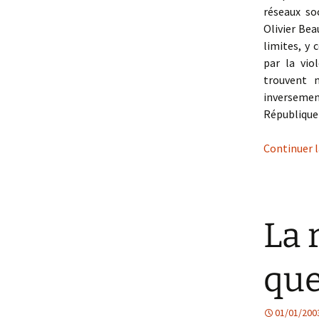
réseaux so
Olivier Bea
limites, y 
par la vio
trouvent 
inversement
République 
Continuer l
La 
que
01/01/200