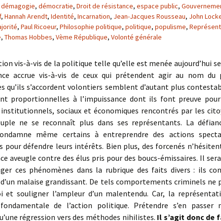
,
démagogie
,
démocratie
,
Droit de résistance
,
espace public
,
Gouverneme
f
,
Hannah Arendt
,
Identité
,
Incarnation
,
Jean-Jacques Rousseau
,
John Lock
jorité
,
Paul Ricoeur
,
Philosophie politique
,
politique
,
populisme
,
Représent
é
,
Thomas Hobbes
,
Vème République
,
Volonté générale
tion vis-à-vis de la politique telle qu’elle est menée aujourd’hui se
ce accrue vis-à-vis de ceux qui prétendent agir au nom du 
s qu’ils s’accordent volontiers semblent d’autant plus contestab
nt proportionnelles à l’impuissance dont ils font preuve pour 
institutionnels, sociaux et économiques rencontrés par les cito
uple ne se reconnaît plus dans ses représentants. La défianc
 condamne même certains à entreprendre des actions spectac
 pour défendre leurs intérêts. Bien plus, des forcenés n’hésiten
nce aveugle contre des élus pris pour des boucs-émissaires. Il ser
nger ces phénomènes dans la rubrique des faits divers : ils con
’un malaise grandissant. De tels comportements criminels ne 
froi et souligner l’ampleur d’un malentendu. Car, la représentat
fondamentale de l’action politique. Prétendre s’en passer 
u’une régression vers des méthodes nihilistes.
Il s’agit donc de f