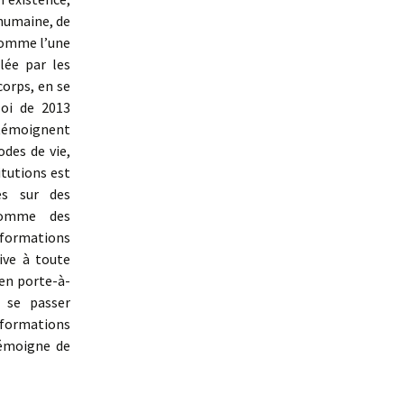
 humaine, de
 comme l’une
lée par les
corps, en se
loi de 2013
A témoignent
des de vie,
itutions est
es sur des
 comme des
sformations
ive à toute
 en porte-à-
t se passer
sformations
témoigne de