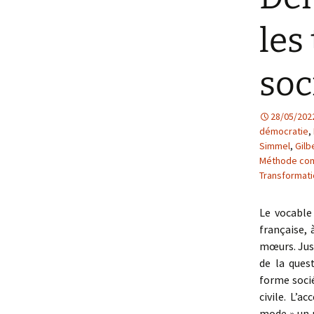
les
soc
28/05/202
démocratie
,
Simmel
,
Gilb
Méthode co
Transformati
Le vocable 
française,
mœurs. Jusq
de la ques
forme socié
civile. L’a
mode » un 