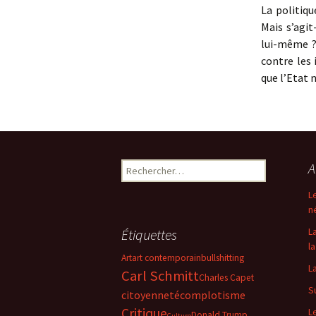
La politiqu
Mais s’agit
lui-même ?
contre les 
que l’Etat 
Rechercher :
A
L
n
L
Étiquettes
la
Art
art contemporain
bullshitting
L
Carl Schmitt
Charles Capet
S
citoyenneté
complotisme
Critique
L
Donald Trump
Culture