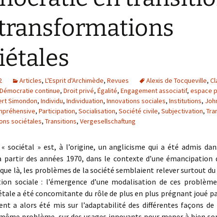
 transformations
iétales
2
Articles
,
L'Esprit d'Archimède
,
Revues
Alexis de Tocqueville
,
Cl
Démocratie continue
,
Droit privé
,
Égalité
,
Engagement associatif
,
espace p
ert Simondon
,
Individu
,
Individuation
,
Innovations sociales
,
Institutions
,
Joh
mpréhensive
,
Participation
,
Socialisation
,
Société civile
,
Subjectivation
,
Tra
ons sociétales
,
Transitions
,
Vergesellschaftung
« sociétal » est, à l’origine, un anglicisme qui a été admis da
 à partir des années 1970, dans le contexte d’une émancipation d
ue là, les problèmes de la société semblaient relever surtout d
tion sociale : l’émergence d’une modalisation de ces problème
tale a été concomitante du rôle de plus en plus prégnant joué pa
ccent a alors été mis sur l’adaptabilité des différentes façons de 
même problème, sur des usages innovants pour mener à bien son