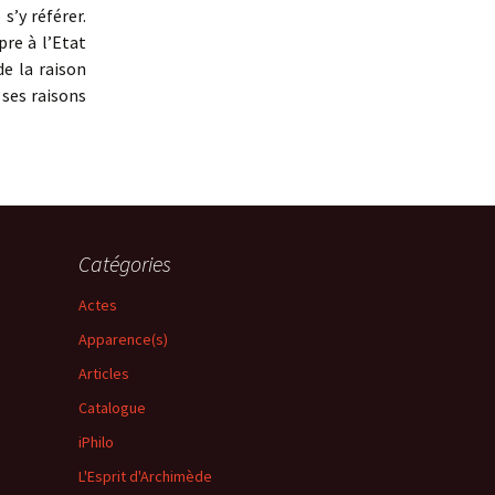
s’y référer.
pre à l’Etat
e la raison
 ses raisons
érissement de la raison d’état
Catégories
Actes
Apparence(s)
Articles
Catalogue
iPhilo
L'Esprit d'Archimède