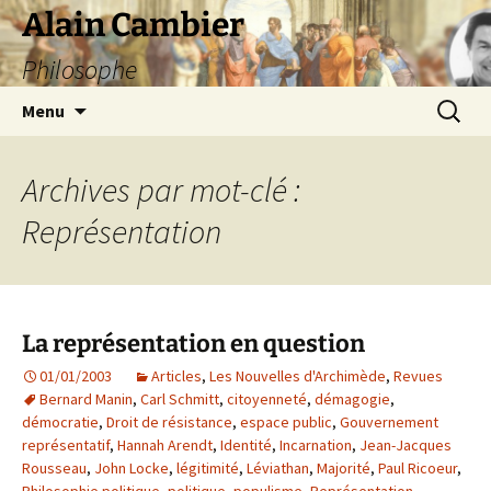
Aller
Alain Cambier
au
Philosophe
contenu
Recherc
Menu
Archives par mot-clé :
Représentation
La représentation en question
01/01/2003
Articles
,
Les Nouvelles d'Archimède
,
Revues
Bernard Manin
,
Carl Schmitt
,
citoyenneté
,
démagogie
,
démocratie
,
Droit de résistance
,
espace public
,
Gouvernement
représentatif
,
Hannah Arendt
,
Identité
,
Incarnation
,
Jean-Jacques
Rousseau
,
John Locke
,
légitimité
,
Léviathan
,
Majorité
,
Paul Ricoeur
,