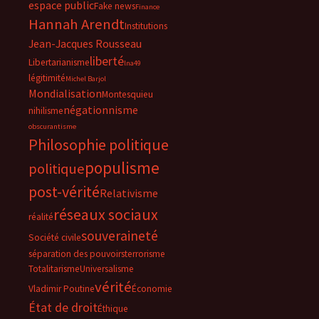
espace public
Fake news
Finance
Hannah Arendt
Institutions
Jean-Jacques Rousseau
liberté
Libertarianisme
lna49
légitimité
Michel Barjol
Mondialisation
Montesquieu
négationnisme
nihilisme
obscurantisme
Philosophie politique
populisme
politique
post-vérité
Relativisme
réseaux sociaux
réalité
souveraineté
Société civile
séparation des pouvoirs
terrorisme
Totalitarisme
Universalisme
vérité
Vladimir Poutine
Économie
État de droit
Éthique