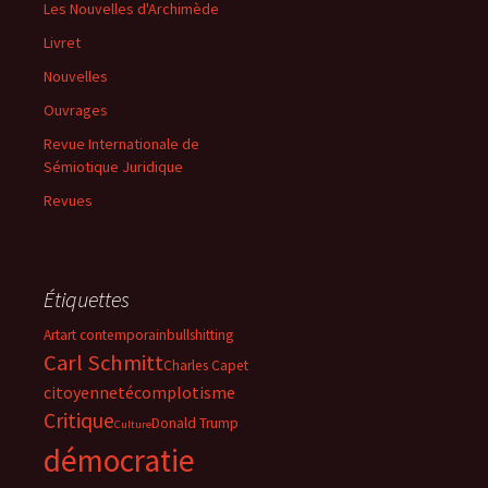
Les Nouvelles d'Archimède
Livret
Nouvelles
Ouvrages
Revue Internationale de
Sémiotique Juridique
Revues
Étiquettes
Art
art contemporain
bullshitting
Carl Schmitt
Charles Capet
citoyenneté
complotisme
Critique
Donald Trump
Culture
démocratie