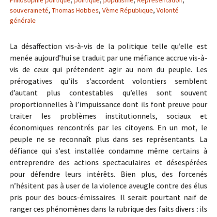
Philosophie politique
,
politique
,
populisme
,
Représentation
,
souveraineté
,
Thomas Hobbes
,
Vème République
,
Volonté
générale
La désaffection vis-à-vis de la politique telle qu’elle est
menée aujourd’hui se traduit par une méfiance accrue vis-à-
vis de ceux qui prétendent agir au nom du peuple. Les
prérogatives qu’ils s’accordent volontiers semblent
d’autant plus contestables qu’elles sont souvent
proportionnelles à l’impuissance dont ils font preuve pour
traiter les problèmes institutionnels, sociaux et
économiques rencontrés par les citoyens. En un mot, le
peuple ne se reconnaît plus dans ses représentants. La
défiance qui s’est installée condamne même certains à
entreprendre des actions spectaculaires et désespérées
pour défendre leurs intérêts. Bien plus, des forcenés
n’hésitent pas à user de la violence aveugle contre des élus
pris pour des boucs-émissaires. Il serait pourtant naïf de
ranger ces phénomènes dans la rubrique des faits divers : ils