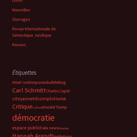
Livret
Nouvelles
Ouvrages
Revue Internationale de
Sémiotique Juridique
Revues
Étiquettes
Art
art contemporain
bullshitting
Carl Schmitt
Charles Capet
citoyenneté
complotisme
Critique
Donald Trump
Culture
démocratie
espace public
Fake news
Finance
Hannah Arendt
Institutions