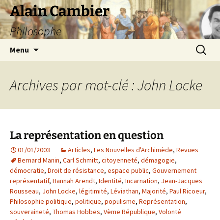
Aller
Alain Cambier
au
Philosophe
contenu
Recherc
Menu
Archives par mot-clé : John Locke
La représentation en question
01/01/2003
Articles
,
Les Nouvelles d'Archimède
,
Revues
Bernard Manin
,
Carl Schmitt
,
citoyenneté
,
démagogie
,
démocratie
,
Droit de résistance
,
espace public
,
Gouvernement
représentatif
,
Hannah Arendt
,
Identité
,
Incarnation
,
Jean-Jacques
Rousseau
,
John Locke
,
légitimité
,
Léviathan
,
Majorité
,
Paul Ricoeur
,
Philosophie politique
,
politique
,
populisme
,
Représentation
,
souveraineté
,
Thomas Hobbes
,
Vème République
,
Volonté