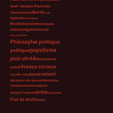
Jean-Jacques Rousseau
liberté
Libertarianisme
lna49
légitimité
Michel Barjol
Mondialisation
Montesquieu
négationnisme
nihilisme
obscurantisme
Philosophie politique
populisme
politique
post-vérité
Relativisme
réseaux sociaux
réalité
souveraineté
Société civile
séparation des pouvoirs
terrorisme
Totalitarisme
Universalisme
vérité
Vladimir Poutine
Économie
État de droit
Éthique