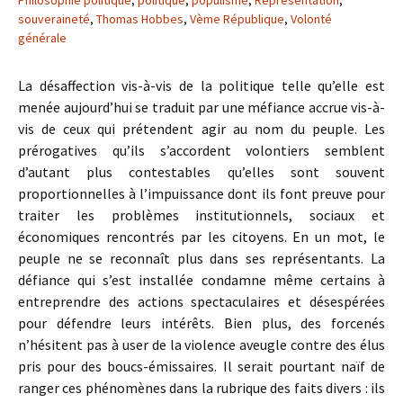
Philosophie politique
,
politique
,
populisme
,
Représentation
,
souveraineté
,
Thomas Hobbes
,
Vème République
,
Volonté
générale
La désaffection vis-à-vis de la politique telle qu’elle est
menée aujourd’hui se traduit par une méfiance accrue vis-à-
vis de ceux qui prétendent agir au nom du peuple. Les
prérogatives qu’ils s’accordent volontiers semblent
d’autant plus contestables qu’elles sont souvent
proportionnelles à l’impuissance dont ils font preuve pour
traiter les problèmes institutionnels, sociaux et
économiques rencontrés par les citoyens. En un mot, le
peuple ne se reconnaît plus dans ses représentants. La
défiance qui s’est installée condamne même certains à
entreprendre des actions spectaculaires et désespérées
pour défendre leurs intérêts. Bien plus, des forcenés
n’hésitent pas à user de la violence aveugle contre des élus
pris pour des boucs-émissaires. Il serait pourtant naïf de
ranger ces phénomènes dans la rubrique des faits divers : ils