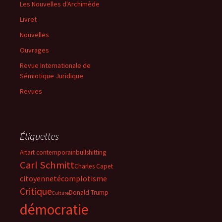
Les Nouvelles d'Archimède
Livret
Nouvelles
Ouvrages
Revue Internationale de
Sémiotique Juridique
Revues
Étiquettes
Art
art contemporain
bullshitting
Carl Schmitt
Charles Capet
citoyenneté
complotisme
Critique
Donald Trump
Culture
démocratie