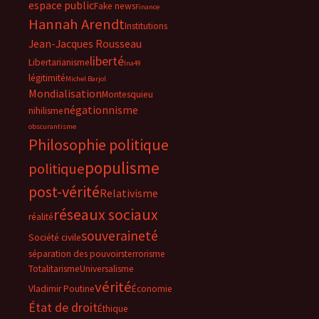
espace public
Fake news
Finance
Hannah Arendt
Institutions
Jean-Jacques Rousseau
liberté
Libertarianisme
lna49
légitimité
Michel Barjol
Mondialisation
Montesquieu
négationnisme
nihilisme
obscurantisme
Philosophie politique
populisme
politique
post-vérité
Relativisme
réseaux sociaux
réalité
souveraineté
Société civile
séparation des pouvoirs
terrorisme
Totalitarisme
Universalisme
vérité
Vladimir Poutine
Économie
État de droit
Éthique