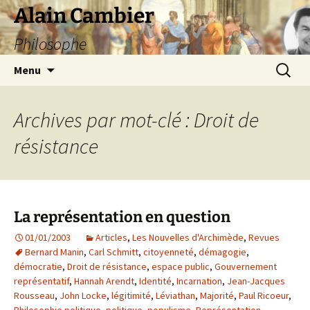
Aller
Alain Cambier
au
Philosophe
contenu
Recherc
Menu
Archives par mot-clé : Droit de
résistance
La représentation en question
01/01/2003
Articles
,
Les Nouvelles d'Archimède
,
Revues
Bernard Manin
,
Carl Schmitt
,
citoyenneté
,
démagogie
,
démocratie
,
Droit de résistance
,
espace public
,
Gouvernement
représentatif
,
Hannah Arendt
,
Identité
,
Incarnation
,
Jean-Jacques
Rousseau
,
John Locke
,
légitimité
,
Léviathan
,
Majorité
,
Paul Ricoeur
,