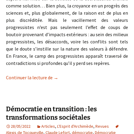
comme solution… Bien plus, la croyance en un progrès des
sciences et, plus globalement, de la raison est de plus en
plus discréditée. Mais le vacillement des valeurs
progressistes n’est pas seulement l’effet de coups de
boutoir provenant d’impacts extérieurs : au sein des milieux
progressistes, les désaccords, voire les conflits sont tels
que le doute s’instille sur la nature des valeurs à défendre.
En France, le camp des progressistes apparaît traversé de
contradictions si profondes qu’il y perd ses repères.
Tempête sous les crânes progressistes
Continuer la lecture de
→
Démocratie en transition : les
transformations sociétales
28/05/2022
Articles
,
L'Esprit d'Archimède
,
Revues
Alexis de Tocqueville
,
Claude Lefort
,
démocratie
,
Démocratie