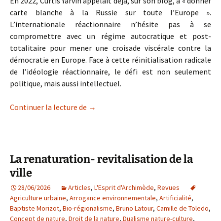
En 2022, Curtis Yarvin appelait déjà, sur son blog, à « donner
carte blanche à la Russie sur toute l’Europe ».
L’internationale réactionnaire n’hésite pas à se
compromettre avec un régime autocratique et post-
totalitaire pour mener une croisade viscérale contre la
démocratie en Europe. Face à cette réinitialisation radicale
de l’idéologie réactionnaire, le défi est non seulement
politique, mais aussi intellectuel.
Les « lumières sombres » de la néo-réac
Continuer la lecture de
→
La renaturation- revitalisation de la
ville
28/06/2026
Articles
,
L'Esprit d'Archimède
,
Revues
Agriculture urbaine
,
Arrogance environnementale
,
Artificialité
,
Baptiste Morizot
,
Bio-régionalisme
,
Bruno Latour
,
Camille de Toledo
,
Concept de nature
,
Droit de la nature
,
Dualisme nature-culture
,