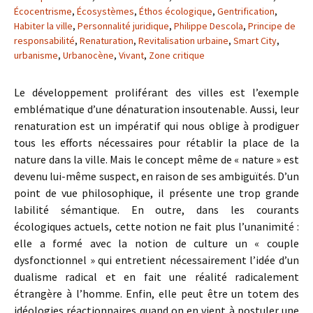
Écocentrisme
,
Écosystèmes
,
Éthos écologique
,
Gentrification
,
Habiter la ville
,
Personnalité juridique
,
Philippe Descola
,
Principe de
responsabilité
,
Renaturation
,
Revitalisation urbaine
,
Smart City
,
urbanisme
,
Urbanocène
,
Vivant
,
Zone critique
Le développement proliférant des villes est l’exemple
emblématique d’une dénaturation insoutenable. Aussi, leur
renaturation est un impératif qui nous oblige à prodiguer
tous les efforts nécessaires pour rétablir la place de la
nature dans la ville. Mais le concept même de « nature » est
devenu lui-même suspect, en raison de ses ambiguïtés. D’un
point de vue philosophique, il présente une trop grande
labilité sémantique. En outre, dans les courants
écologiques actuels, cette notion ne fait plus l’unanimité :
elle a formé avec la notion de culture un « couple
dysfonctionnel » qui entretient nécessairement l’idée d’un
dualisme radical et en fait une réalité radicalement
étrangère à l’homme. Enfin, elle peut être un totem des
idéologies réactionnaires quand on en vient à postuler une