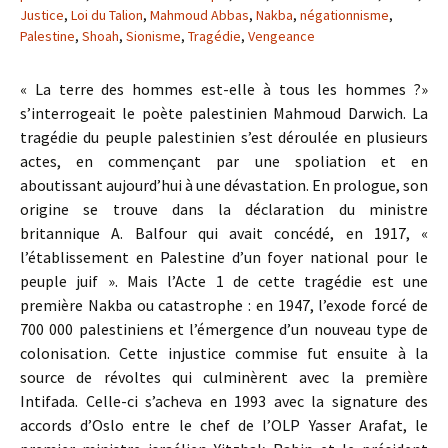
Justice
,
Loi du Talion
,
Mahmoud Abbas
,
Nakba
,
négationnisme
,
Palestine
,
Shoah
,
Sionisme
,
Tragédie
,
Vengeance
« La terre des hommes est-elle à tous les hommes ?»
s’interrogeait le poète palestinien Mahmoud Darwich. La
tragédie du peuple palestinien s’est déroulée en plusieurs
actes, en commençant par une spoliation et en
aboutissant aujourd’hui à une dévastation. En prologue, son
origine se trouve dans la déclaration du ministre
britannique A. Balfour qui avait concédé, en 1917, «
l’établissement en Palestine d’un foyer national pour le
peuple juif ». Mais l’Acte 1 de cette tragédie est une
première Nakba ou catastrophe : en 1947, l’exode forcé de
700 000 palestiniens et l’émergence d’un nouveau type de
colonisation. Cette injustice commise fut ensuite à la
source de révoltes qui culminèrent avec la première
Intifada. Celle-ci s’acheva en 1993 avec la signature des
accords d’Oslo entre le chef de l’OLP Yasser Arafat, le