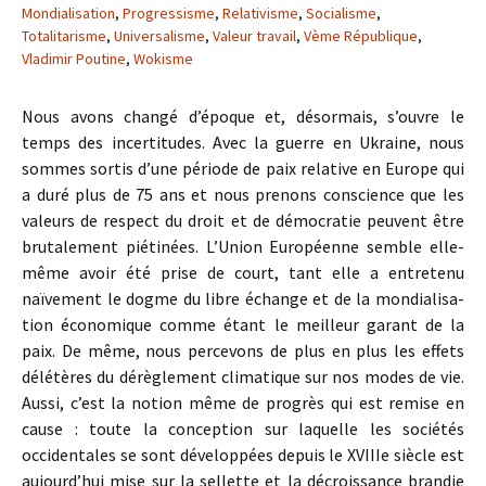
Mondialisation
,
Progressisme
,
Relativisme
,
Socialisme
,
Totalitarisme
,
Universalisme
,
Valeur travail
,
Vème République
,
Vladimir Poutine
,
Wokisme
Nous avons changé d’époque et, désormais, s’ouvre le
temps des incertitudes. Avec la guerre en Ukraine, nous
sommes sortis d’une période de paix relative en Europe qui
a duré plus de 75 ans et nous prenons conscience que les
valeurs de respect du droit et de démocratie peuvent être
brutalement piétinées. L’Union Européenne semble elle-
même avoir été prise de court, tant elle a entretenu
naïvement le dogme du libre échange et de la mondialisa-
tion économique comme étant le meilleur garant de la
paix. De même, nous percevons de plus en plus les effets
délétères du dérèglement climatique sur nos modes de vie.
Aussi, c’est la notion même de progrès qui est remise en
cause : toute la conception sur laquelle les sociétés
occidentales se sont développées depuis le XVIIIe siècle est
aujourd’hui mise sur la sellette et la décroissance brandie