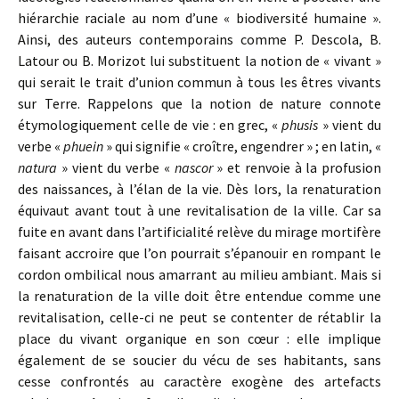
hiérarchie raciale au nom d’une « biodiversité humaine ».
Ainsi, des auteurs contemporains comme P. Descola, B.
Latour ou B. Morizot lui substituent la notion de « vivant »
qui serait le trait d’union commun à tous les êtres vivants
sur Terre. Rappelons que la notion de nature connote
étymologiquement celle de vie : en grec, «
phusis
» vient du
verbe «
phuein
» qui signifie « croître, engendrer » ; en latin, «
natura
» vient du verbe «
nascor
» et renvoie à la profusion
des naissances, à l’élan de la vie. Dès lors, la renaturation
équivaut avant tout à une revitalisation de la ville. Car sa
fuite en avant dans l’artificialité relève du mirage mortifère
faisant accroire que l’on pourrait s’épanouir en rompant le
cordon ombilical nous amarrant au milieu ambiant. Mais si
la renaturation de la ville doit être entendue comme une
revitalisation, celle-ci ne peut se contenter de rétablir la
place du vivant organique en son cœur : elle implique
également de se soucier du vécu de ses habitants, sans
cesse confrontés au caractère exogène des artefacts