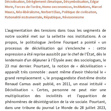
Décivilisation
,
Dérèglement climatique
,
Désymbolisation
,
Edgar
Morin
,
Forces de l’ordre
,
Homo oeconomicus
,
Institutions
,
Marcel
Mauss
,
Néo-libéralisme
,
Norbert Elias
,
Politique de civilisation
,
Rationalité instrumentale
,
République
,
Révisionnisme
L’augmentation des tensions dans tous les segments de
notre société met sur la sellette nos institutions. A ce
propos, le politologue Jerôme Fourquet a pointé « un
processus de décivilisation qui s’enclenche » : cette
expression a été reprise aussitôt par le chef de l’État, dès le
lendemain d’un déjeuner à l’Élysée avec des sociologues, le
23 mai dernier. Pourtant, la notion de « décivilisation »
apparaît très connotée : avant même d’avoir théorisé le «
grand remplacement », le propagandiste d’extrême droite
Renaud Camus avait publié, en 2011, un essai intitulé «
Décivilisation ». Certes, personne ne peut nier une
multiplication des incivilités et l’apparition de
phénomènes de désintégration de la vie sociale. Pourtant,
dans une tribune du journal Le Monde du 28 juillet 2023,