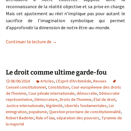
reconnaissance de la réalité objective et sa prise en charge.
Mais cet ajustement au réel n’implique pas pour autant le
sacrifice de l’imagination symbolique qui permet
d’approfondir la dimension de notre être-au-monde.
Le régime imaginaire de l’existence
Continuer la lecture de
→
Le droit comme ultime garde-fou
08/06/2024
Articles
,
L'Esprit d'Archimède
,
Revues
Conseil constitutionnel
,
Constitution
,
Cour européenne des droits
de l'homme
,
Cour pénale internationale
,
démocratie
,
Démocratie
représentative
,
Démocrature
,
Droits de l'homme
,
État de droit
,
Justice internationale
,
légitimité
,
Libertés fondamentales
,
Loi
immigration
,
populisme
,
Question prioritaire de constitutionnalité
,
Robert Badinter
,
Rule of law
,
séparation des pouvoirs
,
Tyrannie de
la majorité