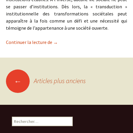
se passer d’institutions. Dès lors, la « transduction »
institutionnelle des transformations sociétales peut
apparaître à la fois comme un défi et une nécessité qui
témoigne de l’appartenance à une société ouverte.
Démocratie en transition : les transfo
Continuer la lecture de
→
Navigation
←
Articles plus anciens
des
articles
Rechercher :