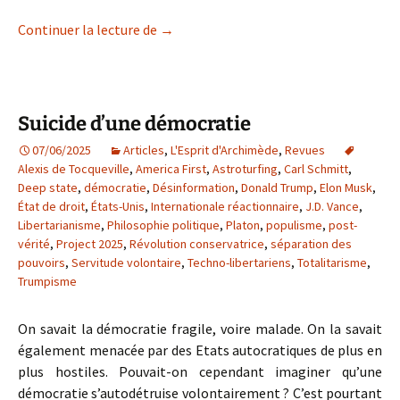
La tragédie du peuple palestinien
Continuer la lecture de
→
Suicide d’une démocratie
07/06/2025
Articles
,
L'Esprit d'Archimède
,
Revues
Alexis de Tocqueville
,
America First
,
Astroturfing
,
Carl Schmitt
,
Deep state
,
démocratie
,
Désinformation
,
Donald Trump
,
Elon Musk
,
État de droit
,
États-Unis
,
Internationale réactionnaire
,
J.D. Vance
,
Libertarianisme
,
Philosophie politique
,
Platon
,
populisme
,
post-
vérité
,
Project 2025
,
Révolution conservatrice
,
séparation des
pouvoirs
,
Servitude volontaire
,
Techno-libertariens
,
Totalitarisme
,
Trumpisme
On savait la démocratie fragile, voire malade. On la savait
également menacée par des Etats autocratiques de plus en
plus hostiles. Pouvait-on cependant imaginer qu’une
démocratie s’autodétruise volontairement ? C’est pourtant