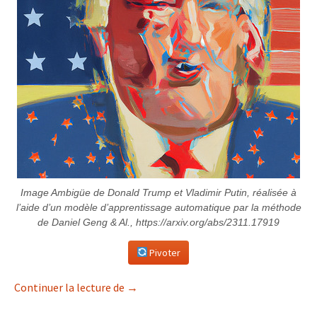
Image Ambigüe de Donald Trump et Vladimir Putin, réalisée à
l’aide d’un modèle d’apprentissage automatique par la méthode
de Daniel Geng & Al., https://arxiv.org/abs/2311.17919
Pivoter
Suicide d’une démocratie
Continuer la lecture de
→