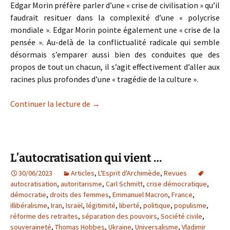
Edgar Morin préfère parler d’une « crise de civilisation » qu’il
faudrait resituer dans la complexité d’une « polycrise
mondiale ». Edgar Morin pointe également une « crise de la
pensée ». Au-delà de la conflictualité radicale qui semble
désormais s’emparer aussi bien des conduites que des
propos de tout un chacun, il s’agit effectivement d’aller aux
racines plus profondes d’une « tragédie de la culture ».
Décivilisation ?
Continuer la lecture de
→
L’autocratisation qui vient …
30/06/2023
Articles
,
L'Esprit d'Archimède
,
Revues
autocratisation
,
autoritarisme
,
Carl Schmitt
,
crise démocratique
,
démocratie
,
droits des femmes
,
Emmanuel Macron
,
France
,
illibéralisme
,
Iran
,
Israël
,
légitimité
,
liberté
,
politique
,
populisme
,
réforme des retraites
,
séparation des pouvoirs
,
Société civile
,
souveraineté
,
Thomas Hobbes
,
Ukraine
,
Universalisme
,
Vladimir