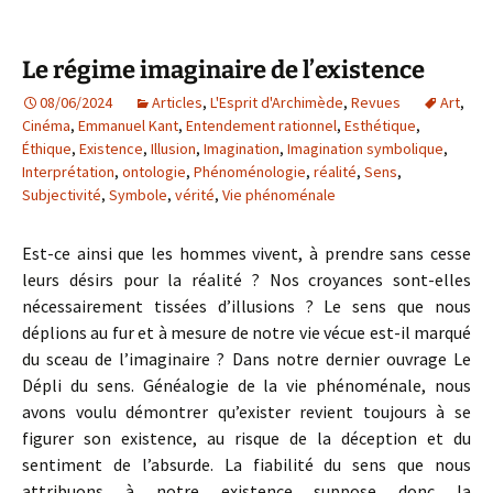
Le régime imaginaire de l’existence
08/06/2024
Articles
,
L'Esprit d'Archimède
,
Revues
Art
,
Cinéma
,
Emmanuel Kant
,
Entendement rationnel
,
Esthétique
,
Éthique
,
Existence
,
Illusion
,
Imagination
,
Imagination symbolique
,
Interprétation
,
ontologie
,
Phénoménologie
,
réalité
,
Sens
,
Subjectivité
,
Symbole
,
vérité
,
Vie phénoménale
Est-ce ainsi que les hommes vivent, à prendre sans cesse
leurs désirs pour la réalité ? Nos croyances sont-elles
nécessairement tissées d’illusions ? Le sens que nous
déplions au fur et à mesure de notre vie vécue est-il marqué
du sceau de l’imaginaire ? Dans notre dernier ouvrage Le
Dépli du sens. Généalogie de la vie phénoménale, nous
avons voulu démontrer qu’exister revient toujours à se
figurer son existence, au risque de la déception et du
sentiment de l’absurde. La fiabilité du sens que nous
attribuons à notre existence suppose donc la