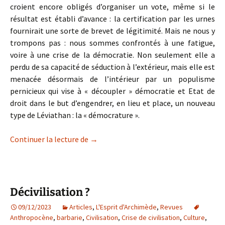
croient encore obligés d’organiser un vote, même si le
résultat est établi d’avance : la certification par les urnes
fournirait une sorte de brevet de légitimité. Mais ne nous y
trompons pas : nous sommes confrontés à une fatigue,
voire à une crise de la démocratie. Non seulement elle a
perdu de sa capacité de séduction à l’extérieur, mais elle est
menacée désormais de l’intérieur par un populisme
pernicieux qui vise à « découpler » démocratie et Etat de
droit dans le but d’engendrer, en lieu et place, un nouveau
type de Léviathan : la « démocrature ».
Le droit comme ultime garde-fou
Continuer la lecture de
→
Décivilisation ?
09/12/2023
Articles
,
L'Esprit d'Archimède
,
Revues
Anthropocène
,
barbarie
,
Civilisation
,
Crise de civilisation
,
Culture
,