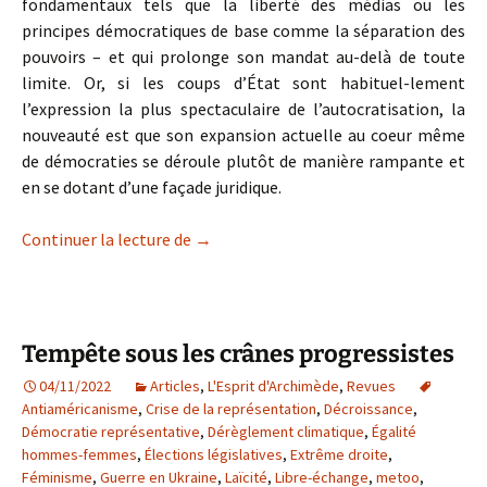
fondamentaux tels que la liberté des médias ou les
principes démocratiques de base comme la séparation des
pouvoirs – et qui prolonge son mandat au-delà de toute
limite. Or, si les coups d’État sont habituel-lement
l’expression la plus spectaculaire de l’autocratisation, la
nouveauté est que son expansion actuelle au coeur même
de démocraties se déroule plutôt de manière rampante et
en se dotant d’une façade juridique.
L’autocratisation qui vient …
Continuer la lecture de
→
Tempête sous les crânes progressistes
04/11/2022
Articles
,
L'Esprit d'Archimède
,
Revues
Antiaméricanisme
,
Crise de la représentation
,
Décroissance
,
Démocratie représentative
,
Dérèglement climatique
,
Égalité
hommes-femmes
,
Élections législatives
,
Extrême droite
,
Féminisme
,
Guerre en Ukraine
,
Laïcité
,
Libre-échange
,
metoo
,