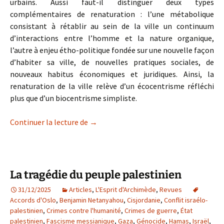
urbains. Aussi faut-il distinguer deux types
complémentaires de renaturation : l’une métabolique
consistant à rétablir au sein de la ville un continuum
d’interactions entre l’homme et la nature organique,
l’autre à enjeu étho-politique fondée sur une nouvelle façon
d’habiter sa ville, de nouvelles pratiques sociales, de
nouveaux habitus économiques et juridiques. Ainsi, la
renaturation de la ville relève d’un écocentrisme réfléchi
plus que d’un biocentrisme simpliste.
La renaturation- revitalisation de la vil
Continuer la lecture de
→
La tragédie du peuple palestinien
31/12/2025
Articles
,
L'Esprit d'Archimède
,
Revues
Accords d'Oslo
,
Benjamin Netanyahou
,
Cisjordanie
,
Conflit israélo-
palestinien
,
Crimes contre l'humanité
,
Crimes de guerre
,
État
palestinien
,
Fascisme messianique
,
Gaza
,
Génocide
,
Hamas
,
Israël
,