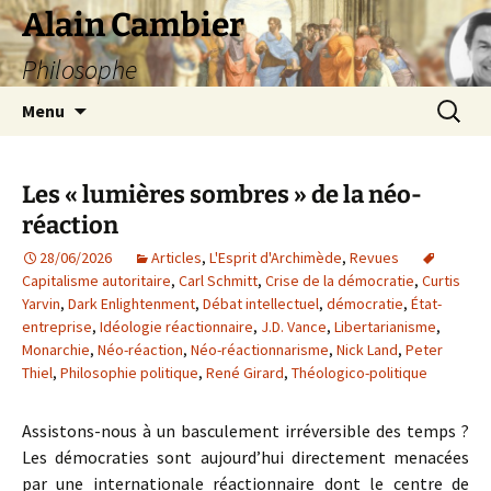
Aller
Alain Cambier
au
Philosophe
contenu
Recherc
Menu
Les « lumières sombres » de la néo-
réaction
28/06/2026
Articles
,
L'Esprit d'Archimède
,
Revues
Capitalisme autoritaire
,
Carl Schmitt
,
Crise de la démocratie
,
Curtis
Yarvin
,
Dark Enlightenment
,
Débat intellectuel
,
démocratie
,
État-
entreprise
,
Idéologie réactionnaire
,
J.D. Vance
,
Libertarianisme
,
Monarchie
,
Néo-réaction
,
Néo-réactionnarisme
,
Nick Land
,
Peter
Thiel
,
Philosophie politique
,
René Girard
,
Théologico-politique
Assistons-nous à un basculement irréversible des temps ?
Les démocraties sont aujourd’hui directement menacées
par une internationale réactionnaire dont le centre de