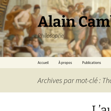
Aller
au
contenu
Alain Cam
Philosophe
Accueil
À propos
Publications
Archives par mot-clé : 
L’a