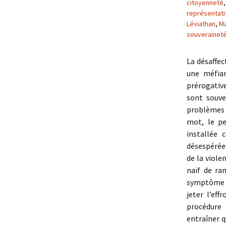
citoyenneté
représentati
Léviathan
,
Ma
souverainet
La désaffec
une méfian
prérogative
sont souve
problèmes 
mot, le pe
installée
désespérées
de la viole
naïf de ra
symptôme d
jeter l’ef
procédure 
entraîner q