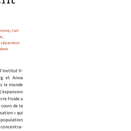
arisme
,
Carl
ce
,
,
séparation
dimir
’institut V-
erg et Anna
ns le monde
L’expansion
erre froide a
 cours de la
sation » qui
population
 concentra-