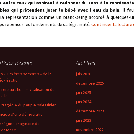
 entre ceux qui aspirent à redonner du sens à la représenta
bles qui prétendent jeter le bébé avec l’eau du bain
. Il fa
 la représentation comme un blanc-seing accordé à quelques-u
 repenser les fondements de sa légitimité.
Continuer la lecture
rticles récents
Archives
es « lumières sombres » de la
juin 2026
éo-réaction
décembre 2025
a renaturation- revitalisation de
juin 2025
 ville
juin 2024
a tragédie du peuple palestinien
décembre 2023
uicide d’une démocratie
juin 2023
e régime imaginaire de
novembre 2022
’existence