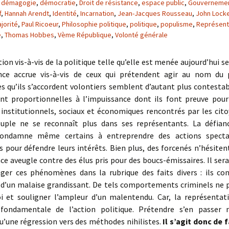
,
démagogie
,
démocratie
,
Droit de résistance
,
espace public
,
Gouverneme
f
,
Hannah Arendt
,
Identité
,
Incarnation
,
Jean-Jacques Rousseau
,
John Lock
jorité
,
Paul Ricoeur
,
Philosophie politique
,
politique
,
populisme
,
Représent
é
,
Thomas Hobbes
,
Vème République
,
Volonté générale
tion vis-à-vis de la politique telle qu’elle est menée aujourd’hui se
ce accrue vis-à-vis de ceux qui prétendent agir au nom du 
s qu’ils s’accordent volontiers semblent d’autant plus contestab
nt proportionnelles à l’impuissance dont ils font preuve pour 
institutionnels, sociaux et économiques rencontrés par les cito
uple ne se reconnaît plus dans ses représentants. La défianc
 condamne même certains à entreprendre des actions spectac
 pour défendre leurs intérêts. Bien plus, des forcenés n’hésiten
nce aveugle contre des élus pris pour des boucs-émissaires. Il ser
nger ces phénomènes dans la rubrique des faits divers : ils con
’un malaise grandissant. De tels comportements criminels ne 
froi et souligner l’ampleur d’un malentendu. Car, la représentat
fondamentale de l’action politique. Prétendre s’en passer 
u’une régression vers des méthodes nihilistes.
Il s’agit donc de f