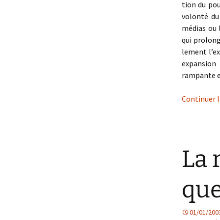
tion du pou
volonté du
médias ou 
qui prolong
lement l’ex
expansion
rampante et
Continuer l
La 
que
01/01/200