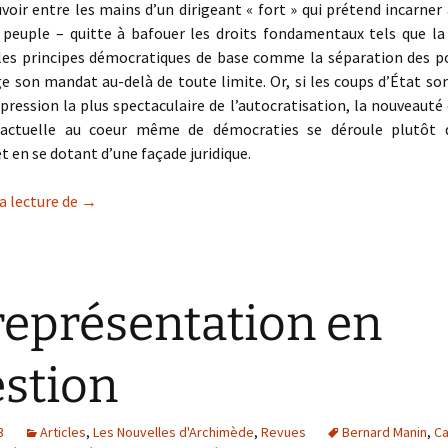
voir entre les mains d’un dirigeant « fort » qui prétend incarner à
 peuple – quitte à bafouer les droits fondamentaux tels que la 
les principes démocratiques de base comme la séparation des po
e son mandat au-delà de toute limite. Or, si les coups d’État so
pression la plus spectaculaire de l’autocratisation, la nouveauté
 actuelle au coeur même de démocraties se déroule plutôt 
 en se dotant d’une façade juridique.
L’autocratisation qui vient …
a lecture de
→
représentation en
stion
3
Articles
,
Les Nouvelles d'Archimède
,
Revues
Bernard Manin
,
Ca