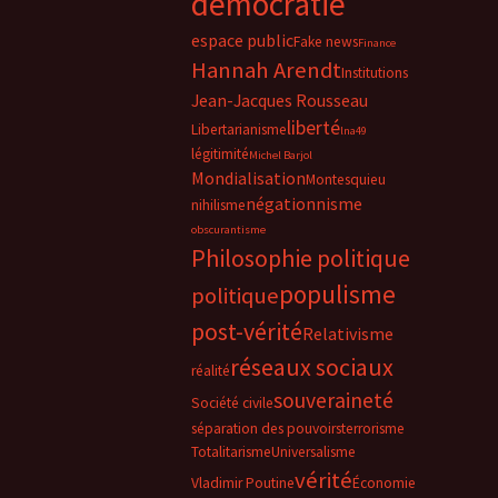
démocratie
espace public
Fake news
Finance
Hannah Arendt
Institutions
Jean-Jacques Rousseau
liberté
Libertarianisme
lna49
légitimité
Michel Barjol
Mondialisation
Montesquieu
négationnisme
nihilisme
obscurantisme
Philosophie politique
populisme
politique
post-vérité
Relativisme
réseaux sociaux
réalité
souveraineté
Société civile
séparation des pouvoirs
terrorisme
Totalitarisme
Universalisme
vérité
Vladimir Poutine
Économie