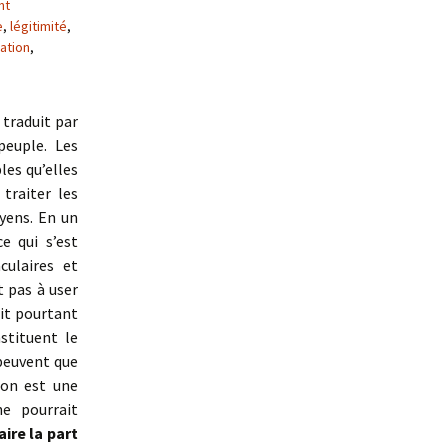
nt
e
,
légitimité
,
ation
,
 traduit par
peuple. Les
les qu’elles
traiter les
yens. En un
e qui s’est
ulaires et
t pas à user
ait pourtant
stituent le
peuvent que
ion est une
ne pourrait
aire la part