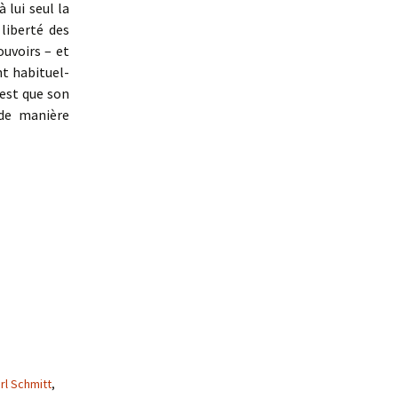
 lui seul la
liberté des
uvoirs – et
nt habituel-
 est que son
de manière
rl Schmitt
,