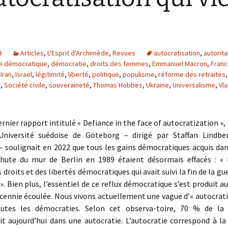
3
Articles
,
L'Esprit d'Archimède
,
Revues
autocratisation
,
autorit
se démocratique
,
démocratie
,
droits des femmes
,
Emmanuel Macron
,
Fran
,
Iran
,
Israël
,
légitimité
,
liberté
,
politique
,
populisme
,
réforme des retraites
s
,
Société civile
,
souveraineté
,
Thomas Hobbes
,
Ukraine
,
Universalisme
,
Vla
rnier rapport intitulé « Defiance in the face of autocratization », l
niversité suédoise de Göteborg – dirigé par Staffan Lindb
 soulignait en 2022 que tous les gains démocratiques acquis da
chute du mur de Berlin en 1989 étaient désormais effacés : « 
droits et des libertés démocratiques qui avait suivi la fin de la gu
». Bien plus, l’essentiel de ce reflux démocratique s’est produit au
cennie écoulée. Nous vivons actuellement une vague d’« autocrati
utes les démocraties. Selon cet observa-toire, 70 % de la 
it aujourd’hui dans une autocratie. L’autocratie correspond à la