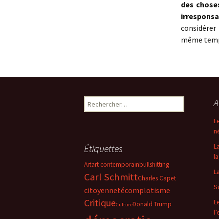
des choses
irresponsa
considérer
même temps
Rechercher :
A
L
n
L
Étiquettes
la
Art
art contemporain
bullshitting
L
Carl Schmitt
Charles Capet
S
citoyenneté
complotisme
Critique
L
Donald Trump
Culture
l