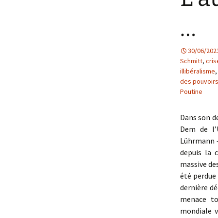
…
30/06/202
Schmitt
,
cri
illibéralisme
des pouvoir
Poutine
Dans son de
Dem de l’U
Lührmann –
depuis la 
massive des 
été perdue 
dernière dé
menace to
mondiale v