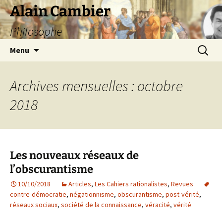
Aller
Alain Cambier
au
Philosophe
contenu
Recherc
Menu
Archives mensuelles : octobre
2018
Les nouveaux réseaux de
l’obscurantisme
10/10/2018
Articles
,
Les Cahiers rationalistes
,
Revues
contre-démocratie
,
négationnisme
,
obscurantisme
,
post-vérité
,
réseaux sociaux
,
société de la connaissance
,
véracité
,
vérité