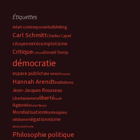
Étiquettes
Art
art contemporain
bullshitting
Carl Schmitt
Charles Capet
citoyenneté
complotisme
Critique
Donald Trump
Culture
démocratie
espace public
Fake news
Finance
Hannah Arendt
Institutions
Jean-Jacques Rousseau
liberté
Libertarianisme
lna49
légitimité
Michel Barjol
Mondialisation
Montesquieu
négationnisme
nihilisme
obscurantisme
Philosophie politique