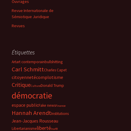
Ouvrages
Revue Internationale de
Sémiotique Juridique
Revues
Étiquettes
Art
art contemporain
bullshitting
Carl Schmitt
Charles Capet
citoyenneté
complotisme
Critique
Donald Trump
Culture
démocratie
espace public
Fake news
Finance
Hannah Arendt
Institutions
Jean-Jacques Rousseau
liberté
Libertarianisme
lna49