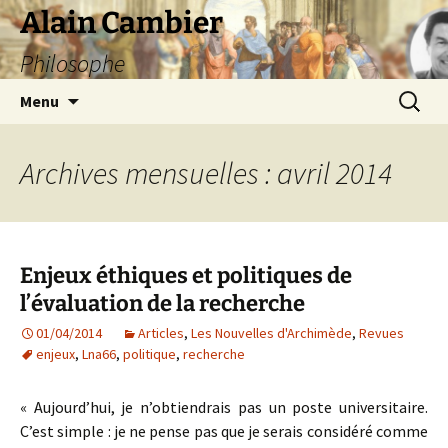
Aller
Alain Cambier
au
Philosophe
contenu
Recherc
Menu
Archives mensuelles : avril 2014
Enjeux éthiques et politiques de
l’évaluation de la recherche
01/04/2014
Articles
,
Les Nouvelles d'Archimède
,
Revues
enjeux
,
Lna66
,
politique
,
recherche
« Aujourd’hui, je n’obtiendrais pas un poste universitaire.
C’est simple : je ne pense pas que je serais considéré comme