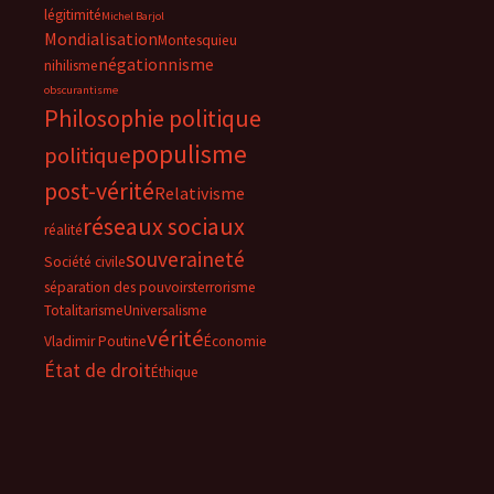
légitimité
Michel Barjol
Mondialisation
Montesquieu
négationnisme
nihilisme
obscurantisme
Philosophie politique
populisme
politique
post-vérité
Relativisme
réseaux sociaux
réalité
souveraineté
Société civile
séparation des pouvoirs
terrorisme
Totalitarisme
Universalisme
vérité
Vladimir Poutine
Économie
État de droit
Éthique