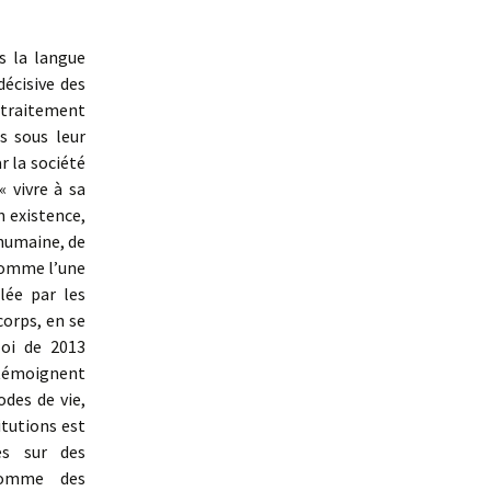
ns la langue
écisive des
u traitement
s sous leur
r la société
« vivre à sa
 existence,
 humaine, de
 comme l’une
lée par les
corps, en se
loi de 2013
A témoignent
des de vie,
itutions est
es sur des
 comme des