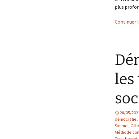
plus profon
Continuer l
Dém
les
soc
28/05/202
démocratie
,
Simmel
,
Gilb
Méthode co
Transformati