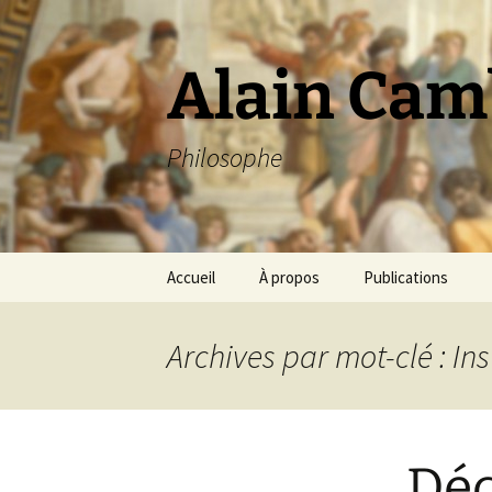
Aller
au
contenu
Alain Cam
Philosophe
Accueil
À propos
Publications
Archives par mot-clé : Ins
Déc