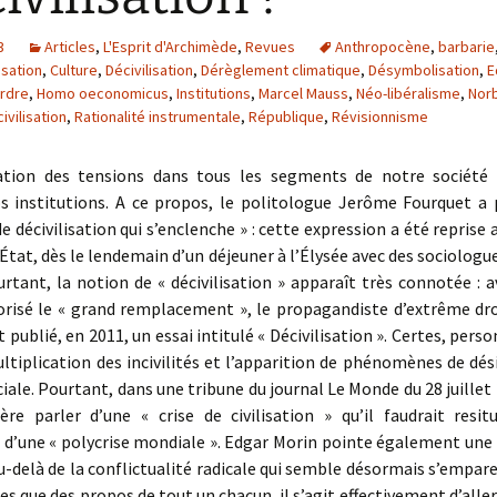
3
Articles
,
L'Esprit d'Archimède
,
Revues
Anthropocène
,
barbarie
isation
,
Culture
,
Décivilisation
,
Dérèglement climatique
,
Désymbolisation
,
E
ordre
,
Homo oeconomicus
,
Institutions
,
Marcel Mauss
,
Néo-libéralisme
,
Norb
ivilisation
,
Rationalité instrumentale
,
République
,
Révisionnisme
tion des tensions dans tous les segments de notre société
os institutions. A ce propos, le politologue Jerôme Fourquet a 
e décivilisation qui s’enclenche » : cette expression a été reprise 
l’État, dès le lendemain d’un déjeuner à l’Élysée avec des sociologue
urtant, la notion de « décivilisation » apparaît très connotée 
éorisé le « grand remplacement », le propagandiste d’extrême dr
 publié, en 2011, un essai intitulé « Décivilisation ». Certes, pers
ltiplication des incivilités et l’apparition de phénomènes de dé
ociale. Pourtant, dans une tribune du journal Le Monde du 28 juillet
ère parler d’une « crise de civilisation » qu’il faudrait resit
d’une « polycrise mondiale ». Edgar Morin pointe également une «
u-delà de la conflictualité radicale qui semble désormais s’empare
es que des propos de tout un chacun, il s’agit effectivement d’aller