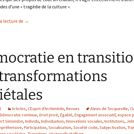
des d’une « tragédie de la culture ».
Décivilisation ?
a lecture de
→
ocratie en transitio
 transformations
iétales
2
Articles
,
L'Esprit d'Archimède
,
Revues
Alexis de Tocqueville
,
Cl
Démocratie continue
,
Droit privé
,
Égalité
,
Engagement associatif
,
espace p
ert Simondon
,
Individu
,
Individuation
,
Innovations sociales
,
Institutions
,
Joh
mpréhensive
,
Participation
,
Socialisation
,
Société civile
,
Subjectivation
,
Tra
ons sociétales
,
Transitions
,
Vergesellschaftung