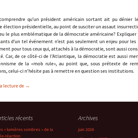
mprendre qu’un président américain sortant ait pu dénier le
e élection présidentielle, au point de susciter un assaut insurrecti
ieu le plus emblématique de la démocratie américaine? Expliquer
sants d’un tel événement n’est pas seulement un enjeu pour les 
ent pour tous ceux qui, attachés à la démocratie, sont aussi cons
té. Car, de ce côté-ci de l’Atlantique, la démocratie est aussi me
onnisme de la «mob rule», au point que, sous prétexte de rem
ns, celui-ci n’hésite pas à remettre en question ses institutions.
Fragile démocratie
a lecture de
→
rticles récents
Archives
es « lumières sombres » de la
juin 2026
éo-réaction