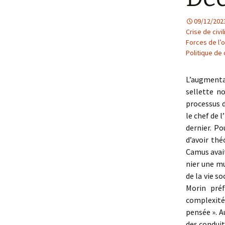
09/12/202
Crise de civil
Forces de l’
Politique de c
L’augmenta
sellette n
processus d
le chef de 
dernier. Po
d’avoir th
Camus avait
nier une mu
de la vie s
Morin préf
complexité 
pensée ». A
des conduit