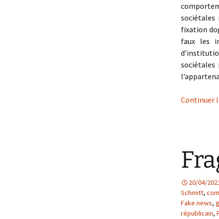
comporteme
sociétales
fixation do
faux les i
d’institut
sociétales
l’appartena
Continuer l
Fra
20/04/202
Schmitt
,
com
Fake news
,
g
républicain
,