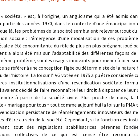
« sociétal » est, à l’origine, un anglicisme qui a été admis da
 à partir des années 1970, dans le contexte d’une émancipation d
ue là, les problèmes de la société semblaient relever surtout d
tion sociale : l’émergence d’une modalisation de ces problème
tale a été concomitante du rôle de plus en plus prégnant joué pa
ccent a alors été mis sur l’adaptabilité des différentes façons de 
même problème, sur des usages innovants pour mener à bien son
de se référer à une conception figée ou déterministe de la nature
ou de l’histoire. La loi sur l’IVG votée en 1975 a pu être considérée
res institutionnalisations d’une revendication sociétale formu
avaient décidé de faire reconnaître leur droit à disposer de leur 
tendre à partir de la société civile. Plus proche de nous, la 
le « mariage pour tous » tout comme aujourd’hui la loi sur la PM
evendication persistante de réaménagements innovateurs des mo
s d’être au sein de la société. Cependant, si la fonction des inst
 avant tout des régulations stabilisatrices pérennes fondé
ations collectives de ce qui est censé être reconnu