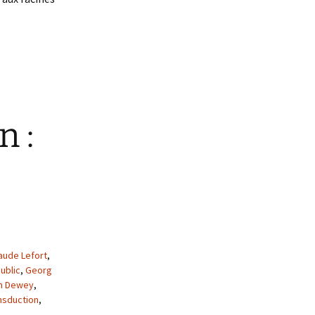
n :
aude Lefort
,
ublic
,
Georg
n Dewey
,
nsduction
,