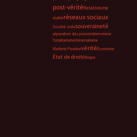
post-vérité
Relativisme
réseaux sociaux
réalité
souveraineté
Société civile
séparation des pouvoirs
terrorisme
Totalitarisme
Universalisme
vérité
Vladimir Poutine
Économie
État de droit
Éthique