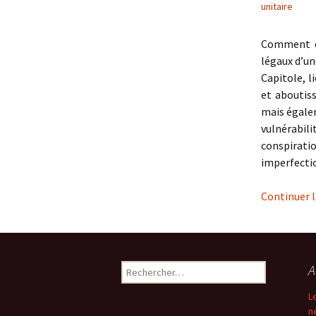
unitaire
Comment co
légaux d’un
Capitole, l
et aboutis
mais égalem
vulnérabili
conspirati
imperfectio
Continuer l
Rechercher :
A
L
n