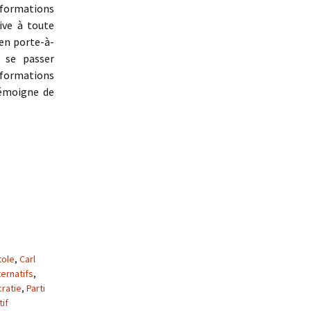
sformations
ive à toute
 en porte-à-
t se passer
sformations
témoigne de
ales
tole
,
Carl
ternatifs
,
ratie
,
Parti
tif