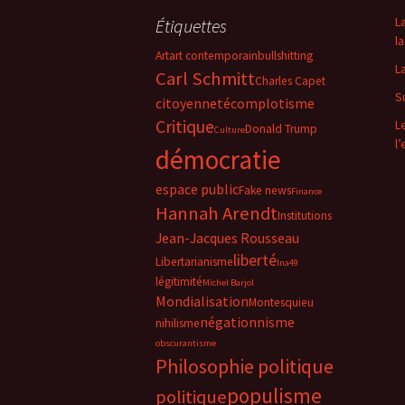
L
Étiquettes
la
Art
art contemporain
bullshitting
L
Carl Schmitt
Charles Capet
S
citoyenneté
complotisme
Critique
L
Donald Trump
Culture
l
démocratie
espace public
Fake news
Finance
Hannah Arendt
Institutions
Jean-Jacques Rousseau
liberté
Libertarianisme
lna49
légitimité
Michel Barjol
Mondialisation
Montesquieu
négationnisme
nihilisme
obscurantisme
Philosophie politique
populisme
politique