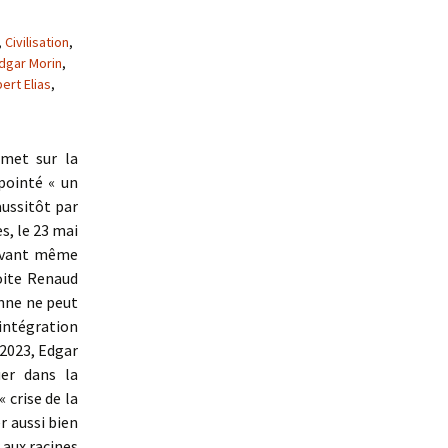
,
Civilisation
,
dgar Morin
,
ert Elias
,
 met sur la
pointé « un
aussitôt par
s, le 23 mai
: avant même
oite Renaud
onne ne peut
sintégration
 2023, Edgar
uer dans la
 crise de la
r aussi bien
 aux racines