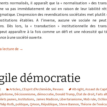
nts normalisés, il apparaît que la « normalisation » des tran
 ne va pas immédiatement de soi en raison de leur labilité rét
gmatique. L’expression des revendications sociétales met plutôt
nstitutions établies. A l’inverse, aucune vie sociale ne peu
ions. Dès lors, la « transduction » institutionnelle des tran
 peut apparaître à la fois comme un défi et une nécessité qui 
nce à une société ouverte.
Démocratie en transition : les transformations sociét
a lecture de
→
gile démocratie
1
Articles
,
L'Esprit d'Archimède
,
Revues
Alt-right
,
Assaut du Capi
plotisme
,
Décisionnisme
,
démocratie
,
Donald Trump
,
État de droit
,
Faits al
ilets jaunes
,
Institutions
,
James Madison
,
Libertarianisme
,
Mob rule
,
Ochloc
Philip Roth
,
politique
,
QAnon
,
République
,
Steve Bannon
,
Théorie de l'exécu