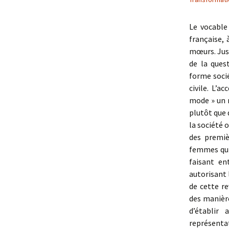
Le vocable 
française,
mœurs. Jusq
de la ques
forme socié
civile. L’a
mode » un 
plutôt que 
la société 
des premiè
femmes qui 
faisant en
autorisant 
de cette r
des manière
d’établir
représent