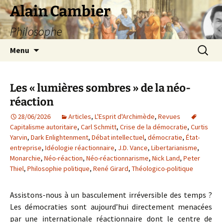
Aller
Alain Cambier
au
Philosophe
contenu
Recherc
Menu
Les « lumières sombres » de la néo-
réaction
28/06/2026
Articles
,
L'Esprit d'Archimède
,
Revues
Capitalisme autoritaire
,
Carl Schmitt
,
Crise de la démocratie
,
Curtis
Yarvin
,
Dark Enlightenment
,
Débat intellectuel
,
démocratie
,
État-
entreprise
,
Idéologie réactionnaire
,
J.D. Vance
,
Libertarianisme
,
Monarchie
,
Néo-réaction
,
Néo-réactionnarisme
,
Nick Land
,
Peter
Thiel
,
Philosophie politique
,
René Girard
,
Théologico-politique
Assistons-nous à un basculement irréversible des temps ?
Les démocraties sont aujourd’hui directement menacées
par une internationale réactionnaire dont le centre de