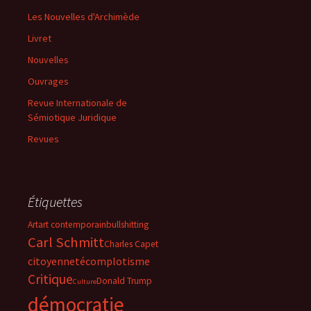
Les Nouvelles d'Archimède
Livret
Nouvelles
Ouvrages
Revue Internationale de
Sémiotique Juridique
Revues
Étiquettes
Art
art contemporain
bullshitting
Carl Schmitt
Charles Capet
citoyenneté
complotisme
Critique
Donald Trump
Culture
démocratie