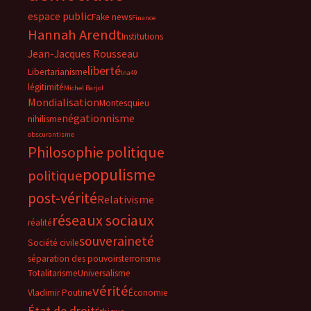
espace public
Fake news
Finance
Hannah Arendt
Institutions
Jean-Jacques Rousseau
liberté
Libertarianisme
lna49
légitimité
Michel Barjol
Mondialisation
Montesquieu
négationnisme
nihilisme
obscurantisme
Philosophie politique
populisme
politique
post-vérité
Relativisme
réseaux sociaux
réalité
souveraineté
Société civile
séparation des pouvoirs
terrorisme
Totalitarisme
Universalisme
vérité
Vladimir Poutine
Économie
État de droit