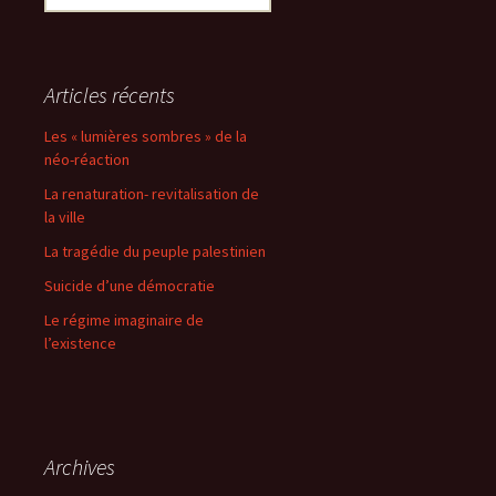
articles
Articles récents
Les « lumières sombres » de la
néo-réaction
La renaturation- revitalisation de
la ville
La tragédie du peuple palestinien
Suicide d’une démocratie
Le régime imaginaire de
l’existence
Archives