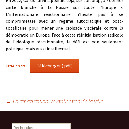
En 2022, Curtis Yarvin appelait déjà, sur son blog, à « donner
carte blanche à la Russie sur toute l’Europe ».
L’internationale réactionnaire n’hésite pas à se
compromettre avec un régime autocratique et post-
totalitaire pour mener une croisade viscérale contre la
démocratie en Europe. Face à cette réinitialisation radicale
de l’idéologie réactionnaire, le défi est non seulement
politique, mais aussi intellectuel.
Télécharger (.pdf)
Texte Intégral
Navigation
←
La renaturation- revitalisation de la ville
des
Rechercher :