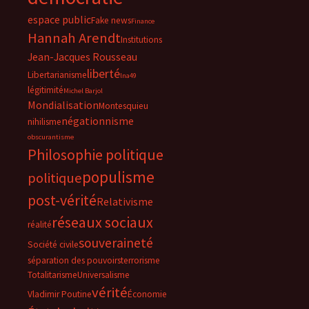
espace public
Fake news
Finance
Hannah Arendt
Institutions
Jean-Jacques Rousseau
liberté
Libertarianisme
lna49
légitimité
Michel Barjol
Mondialisation
Montesquieu
négationnisme
nihilisme
obscurantisme
Philosophie politique
populisme
politique
post-vérité
Relativisme
réseaux sociaux
réalité
souveraineté
Société civile
séparation des pouvoirs
terrorisme
Totalitarisme
Universalisme
vérité
Vladimir Poutine
Économie