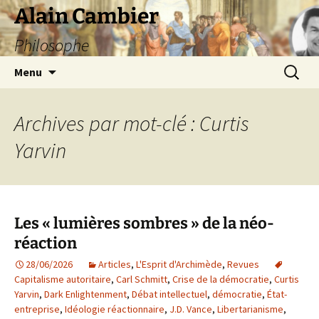
Aller
Alain Cambier
au
Philosophe
contenu
Recherc
Menu
Archives par mot-clé : Curtis
Yarvin
Les « lumières sombres » de la néo-
réaction
28/06/2026
Articles
,
L'Esprit d'Archimède
,
Revues
Capitalisme autoritaire
,
Carl Schmitt
,
Crise de la démocratie
,
Curtis
Yarvin
,
Dark Enlightenment
,
Débat intellectuel
,
démocratie
,
État-
entreprise
,
Idéologie réactionnaire
,
J.D. Vance
,
Libertarianisme
,