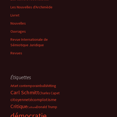
Les Nouvelles d'Archimède
Livret
Nouvelles
Ouvrages
Revue Internationale de
Sémiotique Juridique
Revues
Étiquettes
Art
art contemporain
bullshitting
Carl Schmitt
Charles Capet
citoyenneté
complotisme
Critique
Donald Trump
Culture
démocratie