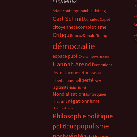
Étiquettes
la
Art
art contemporain
bullshitting
L
Carl Schmitt
Charles Capet
S
citoyenneté
complotisme
Critique
L
Donald Trump
Culture
l
démocratie
espace public
Fake news
Finance
Hannah Arendt
Institutions
Jean-Jacques Rousseau
liberté
Libertarianisme
lna49
légitimité
Michel Barjol
Mondialisation
Montesquieu
négationnisme
nihilisme
obscurantisme
Philosophie politique
populisme
politique
post-vérité
Relativisme