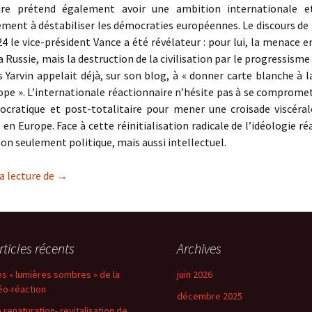
ire prétend également avoir une ambition internationale e
ement à déstabiliser les démocraties européennes. Le discours de
4 le vice-président Vance a été révélateur : pour lui, la menace 
a Russie, mais la destruction de la civilisation par le progressisme
s Yarvin appelait déjà, sur son blog, à « donner carte blanche à l
ope ». L’internationale réactionnaire n’hésite pas à se comprome
ocratique et post-totalitaire pour mener une croisade viscéral
en Europe. Face à cette réinitialisation radicale de l’idéologie ré
 non seulement politique, mais aussi intellectuel.
Les « lumières sombres » de la néo-réaction
a lecture de
→
rticles récents
Archives
es « lumières sombres » de la
juin 2026
éo-réaction
décembre 2025
a renaturation- revitalisation de