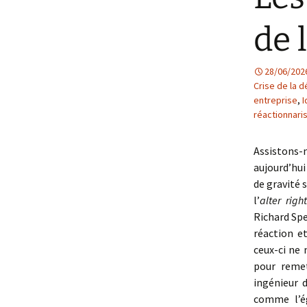
de 
28/06/202
Crise de la 
entreprise
,
I
réactionnar
Assistons
aujourd’hu
de gravité 
l’
alter righ
Richard Spe
réaction e
ceux-ci ne
pour remet
ingénieur 
comme l’ég