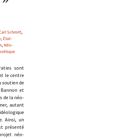
Carl Schmitt
,
e
,
État-
n
,
Néo-
olitique
aties sont
t le centre
u soutien de
 Bannon et
s de la néo-
ner, autant
idéologique
. Ainsi, un
st présenté
projet néo-