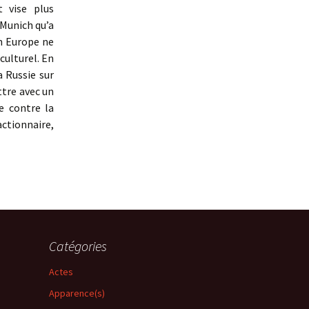
t vise plus
 Munich qu’a
en Europe ne
 culturel. En
a Russie sur
ttre avec un
e contre la
actionnaire,
Catégories
Actes
Apparence(s)