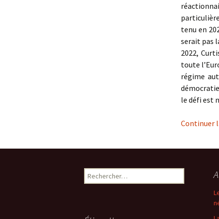
réactionna
particulièr
tenu en 202
serait pas l
2022, Curti
toute l’Eur
régime aut
démocratie 
le défi est
Continuer l
Rechercher :
A
L
n
L