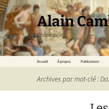
Aller
au
contenu
Alain Cam
Philosophe
Accueil
À propos
Publications
Archives par mot-clé : D
Les