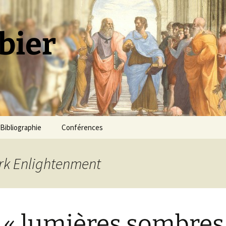
bier
Bibliographie
Conférences
ark Enlightenment
 « lumières sombres