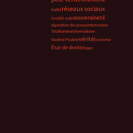
réseaux sociaux
réalité
souveraineté
Société civile
séparation des pouvoirs
terrorisme
Totalitarisme
Universalisme
vérité
Vladimir Poutine
Économie
État de droit
Éthique