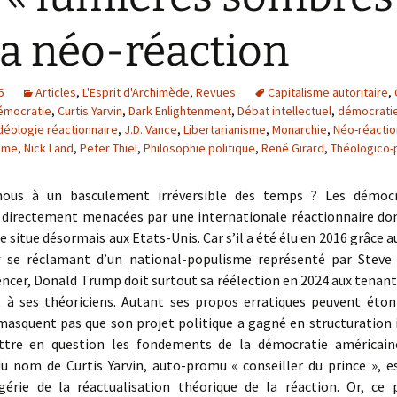
la néo-réaction
6
Articles
,
L'Esprit d'Archimède
,
Revues
Capitalisme autoritaire
,
démocratie
,
Curtis Yarvin
,
Dark Enlightenment
,
Débat intellectuel
,
démocrati
déologie réactionnaire
,
J.D. Vance
,
Libertarianisme
,
Monarchie
,
Néo-réactio
isme
,
Nick Land
,
Peter Thiel
,
Philosophie politique
,
René Girard
,
Théologico-p
-nous à un basculement irréversible des temps ? Les démocr
i directement menacées par une internationale réactionnaire don
se situe désormais aux Etats-Unis. Car s’il a été élu en 2016 grâce a
t
se réclamant d’un national-populisme représenté par Steve
ncer, Donald Trump doit surtout sa réélection en 2024 aux tenant
t à ses théoriciens. Autant ses propos erratiques peuvent éton
 masquent pas que son projet politique a gagné en structuration 
tre en question les fondements de la démocratie américaine
du nom de Curtis Yarvin, auto-promu « conseiller du prince », e
érie de la réactualisation théorique de la réaction. Or, ce 