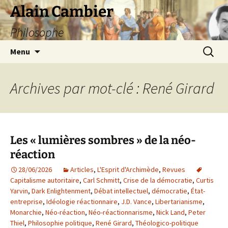
Aller
Alain Cambier
au
Philosophe
contenu
Recherc
Menu
Archives par mot-clé : René Girard
Les « lumières sombres » de la néo-
réaction
28/06/2026
Articles
,
L'Esprit d'Archimède
,
Revues
Capitalisme autoritaire
,
Carl Schmitt
,
Crise de la démocratie
,
Curtis
Yarvin
,
Dark Enlightenment
,
Débat intellectuel
,
démocratie
,
État-
entreprise
,
Idéologie réactionnaire
,
J.D. Vance
,
Libertarianisme
,
Monarchie
,
Néo-réaction
,
Néo-réactionnarisme
,
Nick Land
,
Peter
Thiel
,
Philosophie politique
,
René Girard
,
Théologico-politique