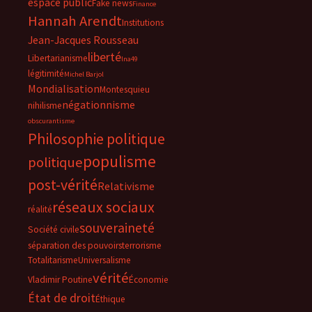
espace public
Fake news
Finance
Hannah Arendt
Institutions
Jean-Jacques Rousseau
liberté
Libertarianisme
lna49
légitimité
Michel Barjol
Mondialisation
Montesquieu
négationnisme
nihilisme
obscurantisme
Philosophie politique
populisme
politique
post-vérité
Relativisme
réseaux sociaux
réalité
souveraineté
Société civile
séparation des pouvoirs
terrorisme
Totalitarisme
Universalisme
vérité
Vladimir Poutine
Économie
État de droit
Éthique