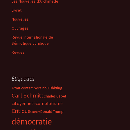
Les Nouvelles d'Archimède
Livret
Nouvelles
Ouvrages
Revue Internationale de
Sémiotique Juridique
Revues
Étiquettes
Art
art contemporain
bullshitting
Carl Schmitt
Charles Capet
citoyenneté
complotisme
Critique
Donald Trump
Culture
démocratie