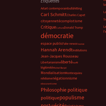
Étiquettes
la
Art
art contemporain
bullshitting
L
Carl Schmitt
Charles Capet
S
citoyenneté
complotisme
Critique
L
Donald Trump
Culture
l
démocratie
espace public
Fake news
Finance
Hannah Arendt
Institutions
Jean-Jacques Rousseau
liberté
Libertarianisme
lna49
légitimité
Michel Barjol
Mondialisation
Montesquieu
négationnisme
nihilisme
obscurantisme
Philosophie politique
populisme
politique
post-vérité
Relativisme