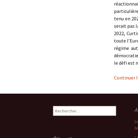
réactionna
particulièr
tenu en 202
serait pas l
2022, Curti
toute l’Eur
régime aut
démocratie 
le défi est
Continuer l
Rechercher :
A
L
n
L