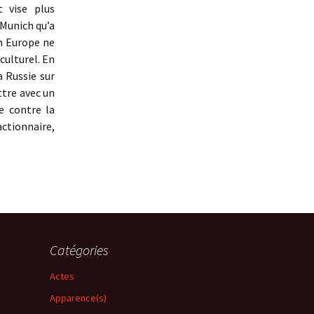
t vise plus
 Munich qu’a
en Europe ne
 culturel. En
a Russie sur
ttre avec un
e contre la
actionnaire,
Catégories
Actes
Apparence(s)