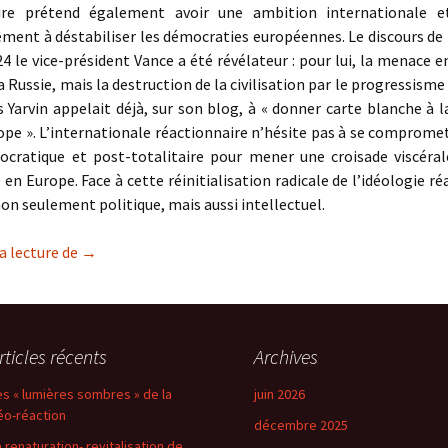
ire prétend également avoir une ambition internationale e
ement à déstabiliser les démocraties européennes. Le discours de
4 le vice-président Vance a été révélateur : pour lui, la menace 
a Russie, mais la destruction de la civilisation par le progressisme
s Yarvin appelait déjà, sur son blog, à « donner carte blanche à l
ope ». L’internationale réactionnaire n’hésite pas à se comprome
ocratique et post-totalitaire pour mener une croisade viscéral
en Europe. Face à cette réinitialisation radicale de l’idéologie ré
 non seulement politique, mais aussi intellectuel.
Les « lumières sombres » de la néo-réaction
a lecture de
→
rticles récents
Archives
es « lumières sombres » de la
juin 2026
éo-réaction
décembre 2025
a renaturation- revitalisation de