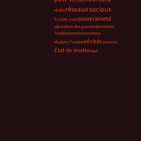
réseaux sociaux
réalité
souveraineté
Société civile
séparation des pouvoirs
terrorisme
Totalitarisme
Universalisme
vérité
Vladimir Poutine
Économie
État de droit
Éthique