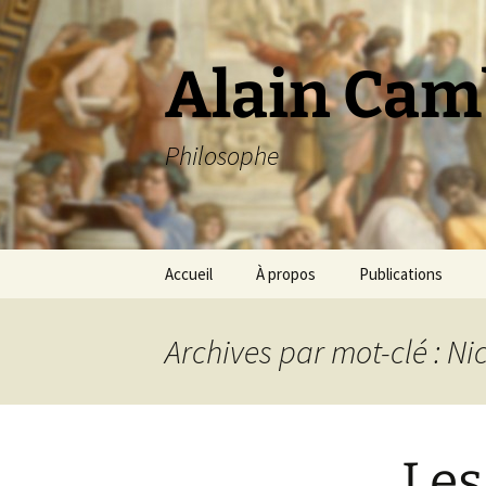
Aller
au
contenu
Alain Cam
Philosophe
Accueil
À propos
Publications
Archives par mot-clé : Ni
Les