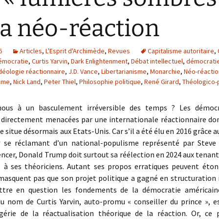
la néo-réaction
6
Articles
,
L'Esprit d'Archimède
,
Revues
Capitalisme autoritaire
,
démocratie
,
Curtis Yarvin
,
Dark Enlightenment
,
Débat intellectuel
,
démocrati
déologie réactionnaire
,
J.D. Vance
,
Libertarianisme
,
Monarchie
,
Néo-réactio
isme
,
Nick Land
,
Peter Thiel
,
Philosophie politique
,
René Girard
,
Théologico-p
-nous à un basculement irréversible des temps ? Les démocr
i directement menacées par une internationale réactionnaire don
se situe désormais aux Etats-Unis. Car s’il a été élu en 2016 grâce a
t
se réclamant d’un national-populisme représenté par Steve
ncer, Donald Trump doit surtout sa réélection en 2024 aux tenant
t à ses théoriciens. Autant ses propos erratiques peuvent éton
 masquent pas que son projet politique a gagné en structuration 
tre en question les fondements de la démocratie américaine
du nom de Curtis Yarvin, auto-promu « conseiller du prince », e
érie de la réactualisation théorique de la réaction. Or, ce 