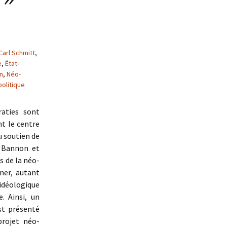
Carl Schmitt
,
e
,
État-
n
,
Néo-
olitique
aties sont
t le centre
u soutien de
 Bannon et
s de la néo-
ner, autant
idéologique
. Ainsi, un
st présenté
projet néo-