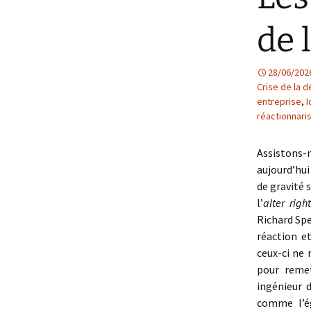
de 
28/06/202
Crise de la 
entreprise
,
I
réactionnar
Assistons
aujourd’hu
de gravité 
l’
alter righ
Richard Spe
réaction e
ceux-ci ne
pour remet
ingénieur 
comme l’ég