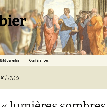
bier
Bibliographie
Conférences
ck Land
 « lumières sombres