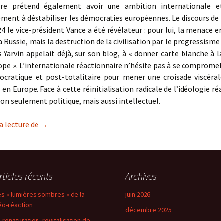
ire prétend également avoir une ambition internationale e
ement à déstabiliser les démocraties européennes. Le discours de
4 le vice-président Vance a été révélateur : pour lui, la menace 
a Russie, mais la destruction de la civilisation par le progressisme
s Yarvin appelait déjà, sur son blog, à « donner carte blanche à l
ope ». L’internationale réactionnaire n’hésite pas à se comprome
ocratique et post-totalitaire pour mener une croisade viscéral
en Europe. Face à cette réinitialisation radicale de l’idéologie ré
 non seulement politique, mais aussi intellectuel.
Les « lumières sombres » de la néo-réaction
a lecture de
→
rticles récents
Archives
es « lumières sombres » de la
juin 2026
éo-réaction
décembre 2025
a renaturation- revitalisation de