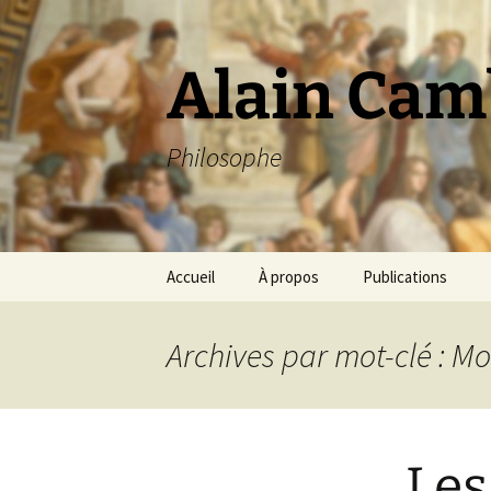
Aller
au
contenu
Alain Cam
Philosophe
Accueil
À propos
Publications
Archives par mot-clé : M
Les