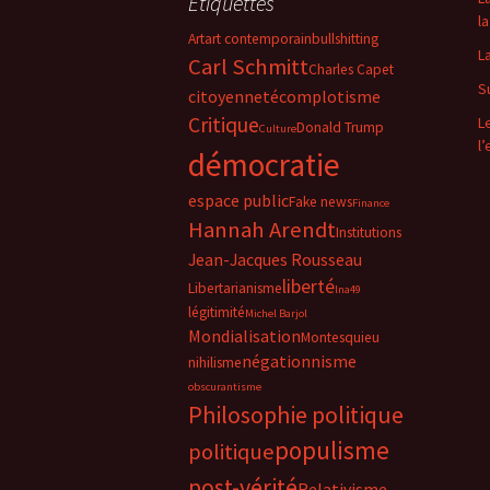
Étiquettes
la
Art
art contemporain
bullshitting
L
Carl Schmitt
Charles Capet
S
citoyenneté
complotisme
Critique
L
Donald Trump
Culture
l
démocratie
espace public
Fake news
Finance
Hannah Arendt
Institutions
Jean-Jacques Rousseau
liberté
Libertarianisme
lna49
légitimité
Michel Barjol
Mondialisation
Montesquieu
négationnisme
nihilisme
obscurantisme
Philosophie politique
populisme
politique
post-vérité
Relativisme