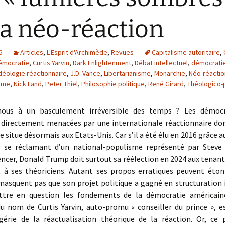
la néo-réaction
6
Articles
,
L'Esprit d'Archimède
,
Revues
Capitalisme autoritaire
,
démocratie
,
Curtis Yarvin
,
Dark Enlightenment
,
Débat intellectuel
,
démocrati
déologie réactionnaire
,
J.D. Vance
,
Libertarianisme
,
Monarchie
,
Néo-réactio
isme
,
Nick Land
,
Peter Thiel
,
Philosophie politique
,
René Girard
,
Théologico-p
-nous à un basculement irréversible des temps ? Les démocr
i directement menacées par une internationale réactionnaire don
se situe désormais aux Etats-Unis. Car s’il a été élu en 2016 grâce a
t
se réclamant d’un national-populisme représenté par Steve
ncer, Donald Trump doit surtout sa réélection en 2024 aux tenant
t à ses théoriciens. Autant ses propos erratiques peuvent éton
 masquent pas que son projet politique a gagné en structuration 
tre en question les fondements de la démocratie américaine
du nom de Curtis Yarvin, auto-promu « conseiller du prince », e
érie de la réactualisation théorique de la réaction. Or, ce 