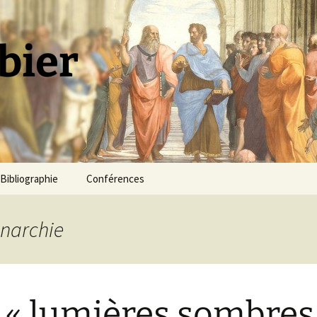
bier
Bibliographie
Conférences
onarchie
 « lumières sombres