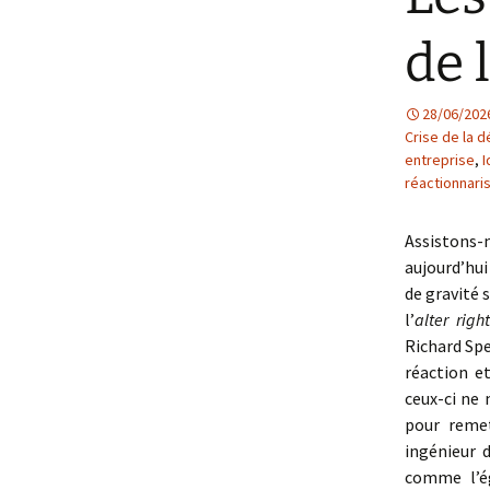
de 
28/06/202
Crise de la 
entreprise
,
I
réactionnar
Assistons
aujourd’hu
de gravité 
l’
alter righ
Richard Spe
réaction e
ceux-ci ne
pour remet
ingénieur 
comme l’ég