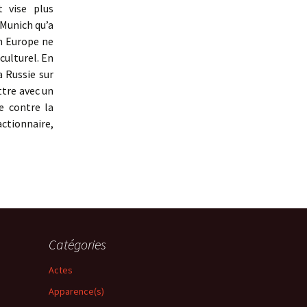
t vise plus
 Munich qu’a
en Europe ne
 culturel. En
a Russie sur
ttre avec un
e contre la
actionnaire,
Catégories
Actes
Apparence(s)