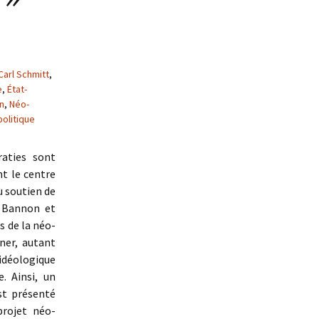
Carl Schmitt
,
e
,
État-
n
,
Néo-
olitique
aties sont
t le centre
u soutien de
 Bannon et
s de la néo-
ner, autant
idéologique
. Ainsi, un
st présenté
projet néo-