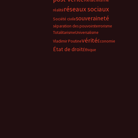
réseaux sociaux
réalité
souveraineté
Société civile
séparation des pouvoirs
terrorisme
Totalitarisme
Universalisme
vérité
Vladimir Poutine
Économie
État de droit
Éthique