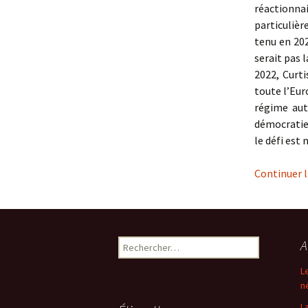
réactionna
particulièr
tenu en 202
serait pas l
2022, Curti
toute l’Eur
régime aut
démocratie 
le défi est
Continuer l
Rechercher :
A
L
n
L