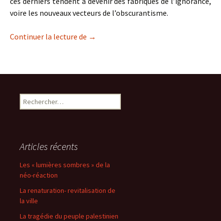
ces derniers tendent à devenir des fabriques de l’ignorance,
voire les nouveaux vecteurs de l’obscurantisme.
Les nouveaux réseaux de l’obscurantis
Continuer la lecture de
→
Rechercher :
Articles récents
Les « lumières sombres » de la
néo-réaction
La renaturation- revitalisation de
la ville
La tragédie du peuple palestinien