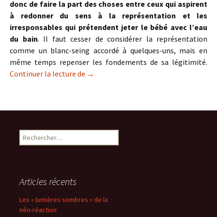
donc de faire la part des choses entre ceux qui aspirent
à redonner du sens à la représentation et les
irresponsables qui prétendent jeter le bébé avec l’eau
du bain
. Il faut cesser de considérer la représentation
comme un blanc-seing accordé à quelques-uns, mais en
même temps repenser les fondements de sa légitimité.
La représentation en question
Continuer la lecture de
→
Rechercher :
Articles récents
Les « lumières sombres » de la
néo-réaction