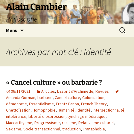
Aller
Alain Cambier
au
Philosophe
contenu
Recherc
Menu
Archives par mot-clé : Identité
« Cancel culture » ou barbarie ?
06/11/2021
Articles
,
L'Esprit d'Archimède
,
Revues
Amanda Gorman
,
barbarie
,
Cancel culture
,
Colonisation
,
démocratie
,
Essentialisme
,
Frantz Fanon
,
French Theory
,
Ghettoïsation
,
Homophobie
,
Humanité
,
Identité
,
intersectionnalité
,
intolérance
,
Liberté d'expression
,
Lynchage médiatique
,
Maccarthysme
,
Progressisme
,
racisme
,
Relativisme culturel
,
Sexisme
,
Socle transactionnel
,
traduction
,
Transphobie
,