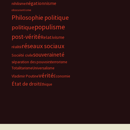
négationnisme
nihilisme
obscurantisme
Philosophie politique
populisme
politique
post-vérité
Relativisme
réseaux sociaux
réalité
souveraineté
Société civile
séparation des pouvoirs
terrorisme
Totalitarisme
Universalisme
vérité
Vladimir Poutine
Économie
État de droit
Éthique