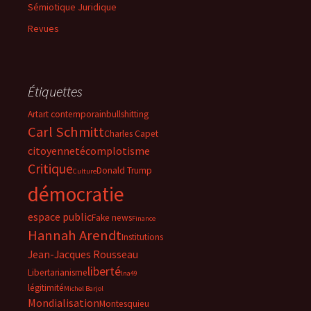
Sémiotique Juridique
Revues
Étiquettes
Art
art contemporain
bullshitting
Carl Schmitt
Charles Capet
citoyenneté
complotisme
Critique
Donald Trump
Culture
démocratie
espace public
Fake news
Finance
Hannah Arendt
Institutions
Jean-Jacques Rousseau
liberté
Libertarianisme
lna49
légitimité
Michel Barjol
Mondialisation
Montesquieu