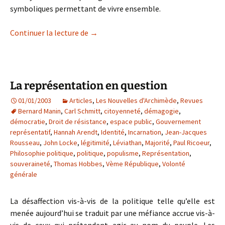
symboliques permettant de vivre ensemble.
« Cancel culture » ou barbarie ?
Continuer la lecture de
→
La représentation en question
01/01/2003
Articles
,
Les Nouvelles d'Archimède
,
Revues
Bernard Manin
,
Carl Schmitt
,
citoyenneté
,
démagogie
,
démocratie
,
Droit de résistance
,
espace public
,
Gouvernement
représentatif
,
Hannah Arendt
,
Identité
,
Incarnation
,
Jean-Jacques
Rousseau
,
John Locke
,
légitimité
,
Léviathan
,
Majorité
,
Paul Ricoeur
,
Philosophie politique
,
politique
,
populisme
,
Représentation
,
souveraineté
,
Thomas Hobbes
,
Vème République
,
Volonté
générale
La désaffection vis-à-vis de la politique telle qu’elle est
menée aujourd’hui se traduit par une méfiance accrue vis-à-