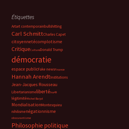
Étiquettes
Art
art contemporain
bullshitting
Carl Schmitt
Charles Capet
citoyenneté
complotisme
Critique
Donald Trump
Culture
démocratie
espace public
Fake news
Finance
Hannah Arendt
Institutions
Jean-Jacques Rousseau
liberté
Libertarianisme
lna49
légitimité
Michel Barjol
Mondialisation
Montesquieu
négationnisme
nihilisme
obscurantisme
Philosophie politique