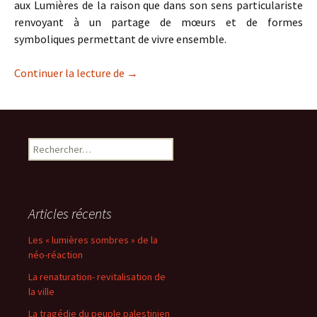
aux Lumières de la raison que dans son sens particulariste
renvoyant à un partage de mœurs et de formes
symboliques permettant de vivre ensemble.
« Cancel culture » ou barbarie ?
Continuer la lecture de
→
Rechercher :
Articles récents
Les « lumières sombres » de la
néo-réaction
La renaturation- revitalisation de
la ville
La tragédie du peuple palestinien