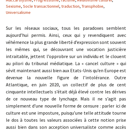
Maccarthysme
,
Progressisme
,
racisme
,
Relativisme culturel
,
Sexisme
,
Socle transactionnel
,
traduction
,
Transphobie
,
Universalisme
Sur les réseaux sociaux, tous les paradoxes semblent
aujourd’hui permis. Ainsi, ceux qui y revendiquent avec
véhémence la plus grande liberté d’expression sont souvent
les mêmes qui, se découvrant une vocation justicière
intraitable, jettent l’opprobre sur un individu et le clouent
au pilori du tribunal médiatique. La « cancel culture » qui
sévit maintenant aussi bien aux Etats-Unis qu’en Europe est
devenue la nouvelle figure de l’intolérance. Outre
Atlantique, en juin 2020, un collectif de plus de cent
cinquante intellectuels s’était déjà élevé contre les dérives
de ce nouveau type de lynchage. Mais il ne s’agit pas
simplement d’une nouvelle forme de censure : parler ici de
culture est une imposture, puisqu’une telle attitude tourne
le dos à toutes les valeurs associées à cette notion prise
aussi bien dans son acception universaliste comme accès