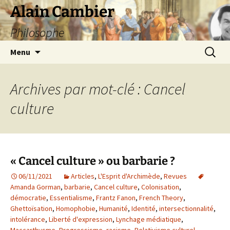
Aller
Alain Cambier
au
Philosophe
contenu
Recherc
Menu
Archives par mot-clé : Cancel
culture
« Cancel culture » ou barbarie ?
06/11/2021
Articles
,
L'Esprit d'Archimède
,
Revues
Amanda Gorman
,
barbarie
,
Cancel culture
,
Colonisation
,
démocratie
,
Essentialisme
,
Frantz Fanon
,
French Theory
,
Ghettoïsation
,
Homophobie
,
Humanité
,
Identité
,
intersectionnalité
,
intolérance
,
Liberté d'expression
,
Lynchage médiatique
,