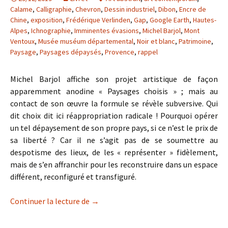
Calame
,
Calligraphie
,
Chevron
,
Dessin industriel
,
Dibon
,
Encre de
Chine
,
exposition
,
Frédérique Verlinden
,
Gap
,
Google Earth
,
Hautes-
Alpes
,
Ichnographie
,
Imminentes évasions
,
Michel Barjol
,
Mont
Ventoux
,
Musée muséum départemental
,
Noir et blanc
,
Patrimoine
,
Paysage
,
Paysages dépaysés
,
Provence
,
rappel
Michel Barjol affiche son projet artistique de façon
apparemment anodine « Paysages choisis » ; mais au
contact de son œuvre la formule se révèle subversive. Qui
dit choix dit ici réappropriation radicale ! Pourquoi opérer
un tel dépaysement de son propre pays, si ce n’est le prix de
sa liberté ? Car il ne s’agit pas de se soumettre au
despotisme des lieux, de les « représenter » fidèlement,
mais de s’en affranchir pour les reconstruire dans un espace
différent, reconfiguré et transfiguré.
Paysages dépaysés : Michel Barjol – Arti
Continuer la lecture de
→