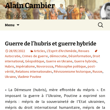
Aller
Alain Cambier
au
Philosophe
contenu
Recherc
Menu
Guerre de l’hubris et guerre hybride
28/05/2022
Articles
,
L'Esprit d'Archimède
,
Revues
Autocratie
,
Crimes de guerre
,
démocratie
,
Désinformation
,
Droit
international
,
Géopolitique
,
Guerre en Ukraine
,
Guerre hybride
,
Hubris
,
Impérialisme
,
Novorossia
,
Philosophie politique
,
post-
vérité
,
Relations internationales
,
Révisionnisme historique
,
Russie
,
Ukraine
,
Vladimir Poutine
« La Démesure (hubris), mère effrontée du mépris ». En
imposant la guerre à l’Ukraine, Poutine a exprimé son
mépris : mépris de la souveraineté de l’Etat ukrainien,
mépris du droit international humanitaire, mépris de la