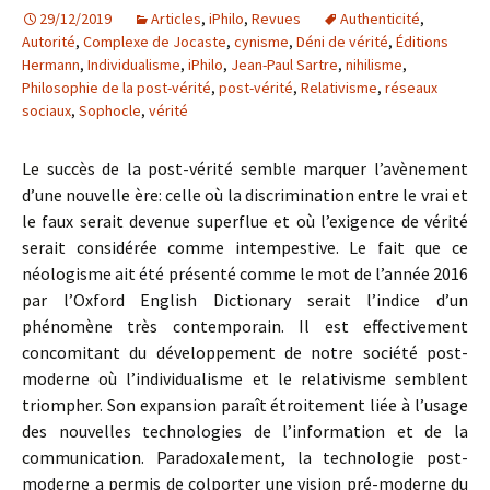
29/12/2019
Articles
,
iPhilo
,
Revues
Authenticité
,
Autorité
,
Complexe de Jocaste
,
cynisme
,
Déni de vérité
,
Éditions
Hermann
,
Individualisme
,
iPhilo
,
Jean-Paul Sartre
,
nihilisme
,
Philosophie de la post-vérité
,
post-vérité
,
Relativisme
,
réseaux
sociaux
,
Sophocle
,
vérité
Le succès de la post-vérité semble marquer l’avènement
d’une nouvelle ère: celle où la discrimination entre le vrai et
le faux serait devenue superflue et où l’exigence de vérité
serait considérée comme intempestive. Le fait que ce
néologisme ait été présenté comme le mot de l’année 2016
par l’Oxford English Dictionary serait l’indice d’un
phénomène très contemporain. Il est effectivement
concomitant du développement de notre société post-
moderne où l’individualisme et le relativisme semblent
triompher. Son expansion paraît étroitement liée à l’usage
des nouvelles technologies de l’information et de la
communication. Paradoxalement, la technologie post-
moderne a permis de colporter une vision pré-moderne du