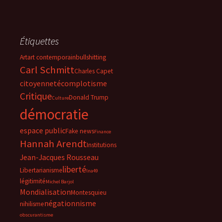
Étiquettes
Art
art contemporain
bullshitting
Carl Schmitt
Charles Capet
citoyenneté
complotisme
Critique
Donald Trump
Culture
démocratie
espace public
Fake news
Finance
Hannah Arendt
Institutions
Jean-Jacques Rousseau
liberté
Libertarianisme
lna49
légitimité
Michel Barjol
Mondialisation
Montesquieu
négationnisme
nihilisme
obscurantisme