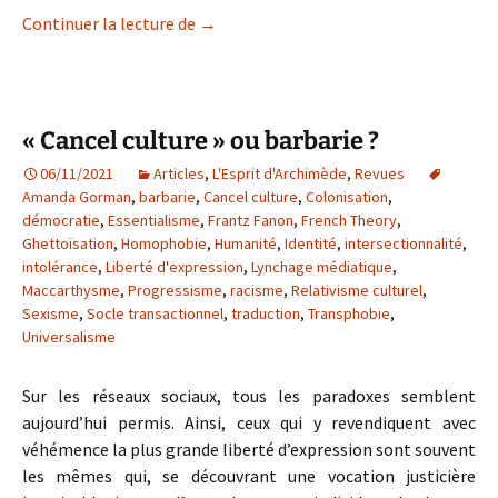
Guerre de l’hubris et guerre hybride
Continuer la lecture de
→
« Cancel culture » ou barbarie ?
06/11/2021
Articles
,
L'Esprit d'Archimède
,
Revues
Amanda Gorman
,
barbarie
,
Cancel culture
,
Colonisation
,
démocratie
,
Essentialisme
,
Frantz Fanon
,
French Theory
,
Ghettoïsation
,
Homophobie
,
Humanité
,
Identité
,
intersectionnalité
,
intolérance
,
Liberté d'expression
,
Lynchage médiatique
,
Maccarthysme
,
Progressisme
,
racisme
,
Relativisme culturel
,
Sexisme
,
Socle transactionnel
,
traduction
,
Transphobie
,
Universalisme
Sur les réseaux sociaux, tous les paradoxes semblent
aujourd’hui permis. Ainsi, ceux qui y revendiquent avec
véhémence la plus grande liberté d’expression sont souvent
les mêmes qui, se découvrant une vocation justicière