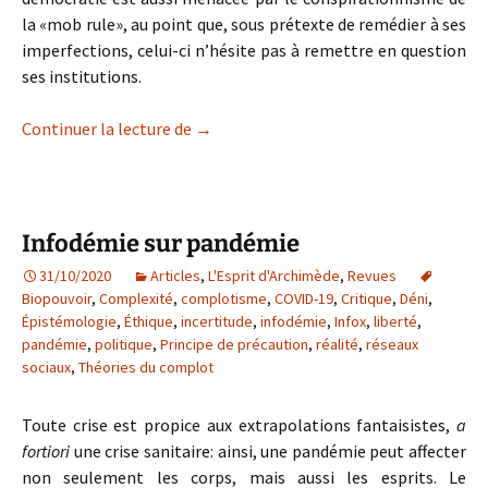
la «mob rule», au point que, sous prétexte de remédier à ses
imperfections, celui-ci n’hésite pas à remettre en question
ses institutions.
Fragile démocratie
Continuer la lecture de
→
Infodémie sur pandémie
31/10/2020
Articles
,
L'Esprit d'Archimède
,
Revues
Biopouvoir
,
Complexité
,
complotisme
,
COVID-19
,
Critique
,
Déni
,
Épistémologie
,
Éthique
,
incertitude
,
infodémie
,
Infox
,
liberté
,
pandémie
,
politique
,
Principe de précaution
,
réalité
,
réseaux
sociaux
,
Théories du complot
Toute crise est propice aux extrapolations fantaisistes,
a
fortiori
une crise sanitaire: ainsi, une pandémie peut affecter
non seulement les corps, mais aussi les esprits. Le