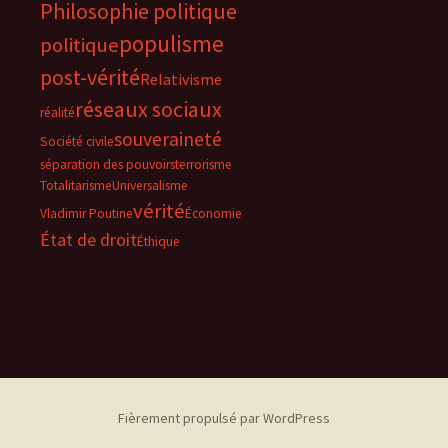
Philosophie politique
populisme
politique
post-vérité
Relativisme
réseaux sociaux
réalité
souveraineté
Société civile
séparation des pouvoirs
terrorisme
Totalitarisme
Universalisme
vérité
Vladimir Poutine
Économie
État de droit
Éthique
Fièrement propulsé par WordPress