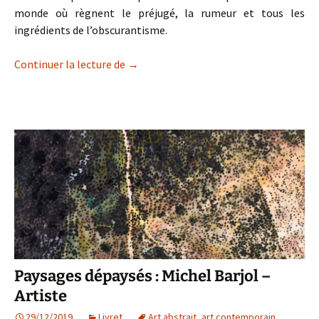
monde où règnent le préjugé, la rumeur et tous les
ingrédients de l’obscurantisme.
L’ère de la post-vérité ou le «complexe 
Continuer la lecture de
→
Paysages dépaysés : Michel Barjol –
Artiste
29/12/2019
Livret
Art abstrait
,
art contemporain
,