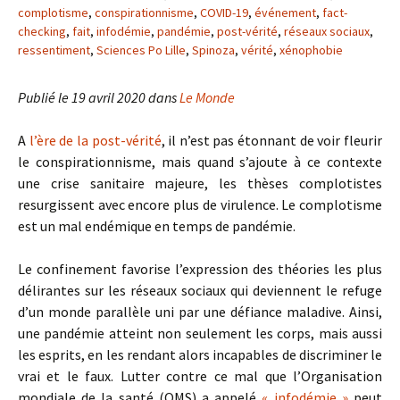
complotisme
,
conspirationnisme
,
COVID-19
,
événement
,
fact-
checking
,
fait
,
infodémie
,
pandémie
,
post-vérité
,
réseaux sociaux
,
ressentiment
,
Sciences Po Lille
,
Spinoza
,
vérité
,
xénophobie
Publié le 19 avril 2020 dans
Le Monde
A
l’ère de la post-vérité
, il n’est pas étonnant de voir fleurir
le conspirationnisme, mais quand s’ajoute à ce contexte
une crise sanitaire majeure, les thèses complotistes
resurgissent avec encore plus de virulence. Le complotisme
est un mal endémique en temps de pandémie.
Le confinement favorise l’expression des théories les plus
délirantes sur les réseaux sociaux qui deviennent le refuge
d’un monde parallèle uni par une défiance maladive. Ainsi,
une pandémie atteint non seulement les corps, mais aussi
les esprits, en les rendant alors incapables de discriminer le
vrai et le faux. Lutter contre ce mal que l’Organisation
mondiale de la santé (OMS) a appelé
« infodémie »
peut