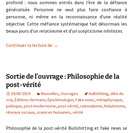
profond : nous sommes entrés dans l’ère de la défiance
généralisée. Personne ne veut plus faire confiance à
personne, ni même en la reconnaissance d’une réalité
objective. Cette méfiance systématique fait désormais les
beaux jours d’un relativisme et d’un scepticisme nihilistes.
L’ère de la défiance généralisée
Continuer la lecture de
→
Sortie de l’ouvrage : Philosophie de la
post-vérité
29/08/2019
Nouvelles
,
Ouvrages
bullshitting
,
déni du
vrai
,
Éditions Hermann
,
Épistémologie
,
Fake news
,
métaphysique
,
politique
,
post-modernisme
,
post-vérité
,
rationalisme
,
Relativisme
,
réseaux sociaux
,
sciences humaines
,
vérité
Philosophie de la post-vérité Bullshitting et fake news se