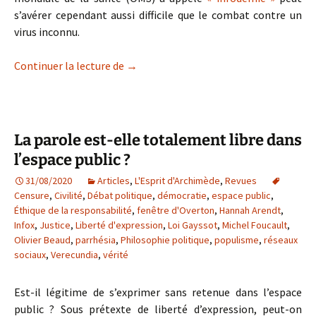
s’avérer cependant aussi difficile que le combat contre un
virus inconnu.
Le complotisme est un mal endémique
Continuer la lecture de
→
La parole est-elle totalement libre dans
l’espace public ?
31/08/2020
Articles
,
L'Esprit d'Archimède
,
Revues
Censure
,
Civilité
,
Débat politique
,
démocratie
,
espace public
,
Éthique de la responsabilité
,
fenêtre d'Overton
,
Hannah Arendt
,
Infox
,
Justice
,
Liberté d'expression
,
Loi Gayssot
,
Michel Foucault
,
Olivier Beaud
,
parrhésia
,
Philosophie politique
,
populisme
,
réseaux
sociaux
,
Verecundia
,
vérité
Est-il légitime de s’exprimer sans retenue dans l’espace
public ? Sous prétexte de liberté d’expression, peut-on