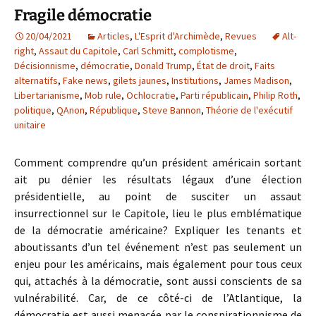
Fragile démocratie
20/04/2021
Articles
,
L'Esprit d'Archimède
,
Revues
Alt-
right
,
Assaut du Capitole
,
Carl Schmitt
,
complotisme
,
Décisionnisme
,
démocratie
,
Donald Trump
,
État de droit
,
Faits
alternatifs
,
Fake news
,
gilets jaunes
,
Institutions
,
James Madison
,
Libertarianisme
,
Mob rule
,
Ochlocratie
,
Parti républicain
,
Philip Roth
,
politique
,
QAnon
,
République
,
Steve Bannon
,
Théorie de l'exécutif
unitaire
Comment comprendre qu’un président américain sortant
ait pu dénier les résultats légaux d’une élection
présidentielle, au point de susciter un assaut
insurrectionnel sur le Capitole, lieu le plus emblématique
de la démocratie américaine? Expliquer les tenants et
aboutissants d’un tel événement n’est pas seulement un
enjeu pour les américains, mais également pour tous ceux
qui, attachés à la démocratie, sont aussi conscients de sa
vulnérabilité. Car, de ce côté-ci de l’Atlantique, la
démocratie est aussi menacée par le conspirationnisme de