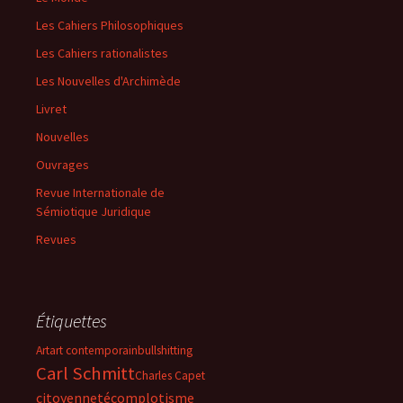
Les Cahiers Philosophiques
Les Cahiers rationalistes
Les Nouvelles d'Archimède
Livret
Nouvelles
Ouvrages
Revue Internationale de
Sémiotique Juridique
Revues
Étiquettes
Art
art contemporain
bullshitting
Carl Schmitt
Charles Capet
citoyenneté
complotisme