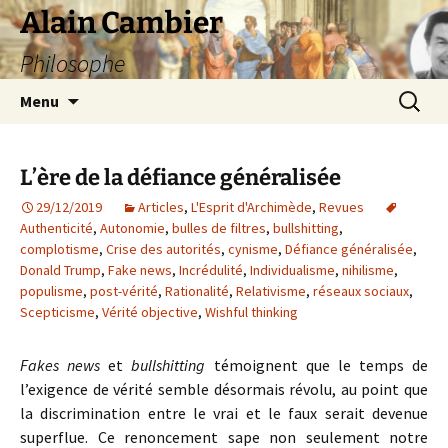
Aller
Alain Cambier
au
Philosophe
contenu
Recherc
Menu
L’ère de la défiance généralisée
29/12/2019
Articles
,
L'Esprit d'Archimède
,
Revues
Authenticité
,
Autonomie
,
bulles de filtres
,
bullshitting
,
complotisme
,
Crise des autorités
,
cynisme
,
Défiance généralisée
,
Donald Trump
,
Fake news
,
Incrédulité
,
Individualisme
,
nihilisme
,
populisme
,
post-vérité
,
Rationalité
,
Relativisme
,
réseaux sociaux
,
Scepticisme
,
Vérité objective
,
Wishful thinking
Fakes news
et
bullshitting
témoignent que le temps de
l’exigence de vérité semble désormais révolu, au point que
la discrimination entre le vrai et le faux serait devenue
superflue. Ce renoncement sape non seulement notre