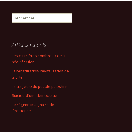
des
Rechercher :
articles
Articles récents
Les « lumières sombres » de la
néo-réaction
La renaturation- revitalisation de
la ville
La tragédie du peuple palestinien
Suicide d’une démocratie
Le régime imaginaire de
l’existence