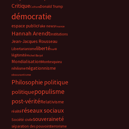
Critique
Donald Trump
Culture
démocratie
espace public
Fake news
Finance
Hannah Arendt
Institutions
Jean-Jacques Rousseau
liberté
Libertarianisme
lna49
légitimité
Michel Barjol
Mondialisation
Montesquieu
négationnisme
nihilisme
obscurantisme
Philosophie politique
populisme
politique
post-vérité
Relativisme
réseaux sociaux
réalité
souveraineté
Société civile
séparation des pouvoirs
terrorisme