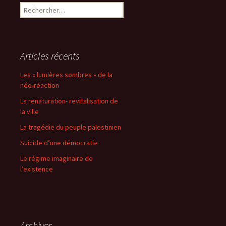
Rechercher :
articles
Articles récents
Les « lumières sombres » de la
néo-réaction
La renaturation- revitalisation de
la ville
La tragédie du peuple palestinien
Suicide d’une démocratie
Le régime imaginaire de
l’existence
Archives