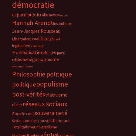
démocratie
espace public
Fake news
Finance
Hannah Arendt
Institutions
Jean-Jacques Rousseau
liberté
Libertarianisme
lna49
légitimité
Michel Barjol
Mondialisation
Montesquieu
négationnisme
nihilisme
obscurantisme
Philosophie politique
populisme
politique
post-vérité
Relativisme
réseaux sociaux
réalité
souveraineté
Société civile
séparation des pouvoirs
terrorisme
Totalitarisme
Universalisme
vérité
Vladimir Poutine
Économie