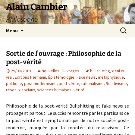
Aller
Alain Cambier
au
Philosophe
contenu
Recherc
Menu
Sortie de l’ouvrage : Philosophie de la
post-vérité
29/08/2019
Nouvelles
,
Ouvrages
bullshitting
,
déni du
vrai
,
Éditions Hermann
,
Épistémologie
,
Fake news
,
métaphysique
,
politique
,
post-modernisme
,
post-vérité
,
rationalisme
,
Relativisme
,
réseaux sociaux
,
sciences humaines
,
vérité
Philosophie de la post-vérité Bullshitting et fake news se
propagent partout. Le succès rencontré par les partisans de
la post-vérité est symptomatique de notre société post-
moderne, marquée par la montée du relativisme. Ce
renoncement au « dire vrai » sape notre confiance dans le