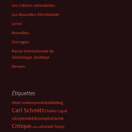
Les Cahiers rationalistes
Les Nouvelles d'Archimède
Livret
Nouvelles
Ouvrages
Revue Internationale de
Sémiotique Juridique
Revues
Étiquettes
Art
art contemporain
bullshitting
Carl Schmitt
Charles Capet
citoyenneté
complotisme
Critique
Donald Trump
Culture