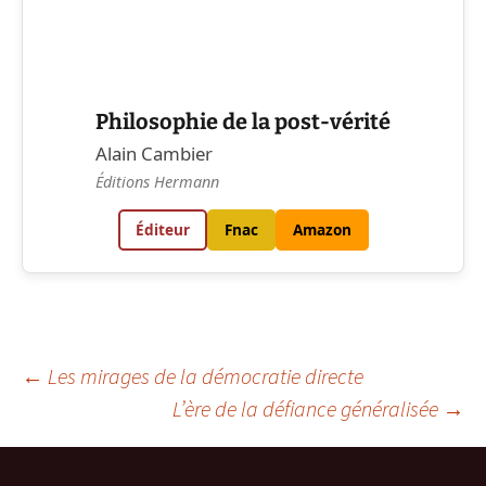
Philosophie de la post-vérité
Alain Cambier
Éditions Hermann
Éditeur
Fnac
Amazon
Navigation
←
Les mirages de la démocratie directe
L’ère de la défiance généralisée
→
des