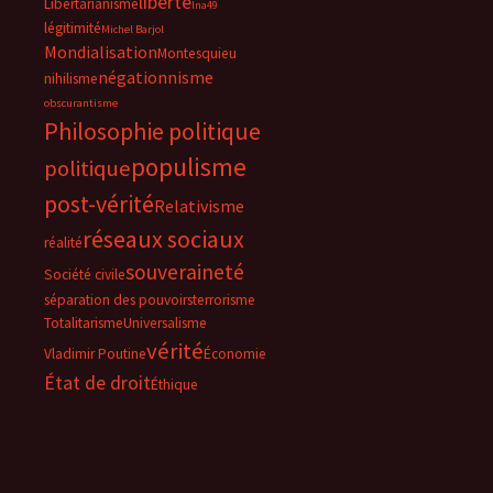
liberté
Libertarianisme
lna49
légitimité
Michel Barjol
Mondialisation
Montesquieu
négationnisme
nihilisme
obscurantisme
Philosophie politique
populisme
politique
post-vérité
Relativisme
réseaux sociaux
réalité
souveraineté
Société civile
séparation des pouvoirs
terrorisme
Totalitarisme
Universalisme
vérité
Vladimir Poutine
Économie
État de droit
Éthique