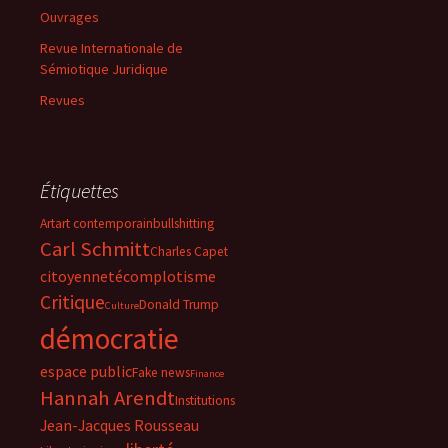
Ouvrages
Revue Internationale de
Sémiotique Juridique
Revues
Étiquettes
Art
art contemporain
bullshitting
Carl Schmitt
Charles Capet
citoyenneté
complotisme
Critique
Donald Trump
Culture
démocratie
espace public
Fake news
Finance
Hannah Arendt
Institutions
Jean-Jacques Rousseau