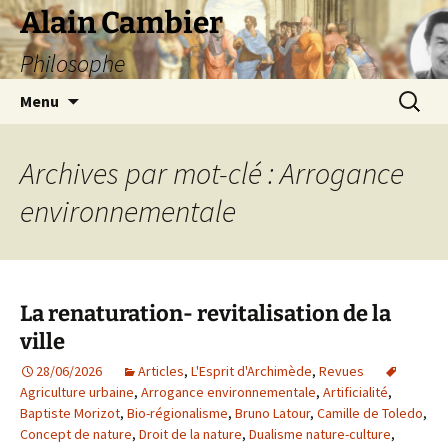
Aller
Alain Cambier
au
Philosophe
contenu
Recherc
Menu
Archives par mot-clé : Arrogance
environnementale
La renaturation- revitalisation de la
ville
28/06/2026
Articles
,
L'Esprit d'Archimède
,
Revues
Agriculture urbaine
,
Arrogance environnementale
,
Artificialité
,
Baptiste Morizot
,
Bio-régionalisme
,
Bruno Latour
,
Camille de Toledo
,
Concept de nature
,
Droit de la nature
,
Dualisme nature-culture
,