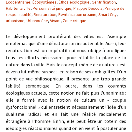
Écocentrisme
,
Écosystèmes
,
Éthos écologique
,
Gentrification
,
Habiter la ville
,
Personnalité juridique
,
Philippe Descola
,
Principe de
responsabilité
,
Renaturation
,
Revitalisation urbaine
,
Smart City
,
urbanisme
,
Urbanocène
,
Vivant
,
Zone critique
Le développement proliférant des villes est l’exemple
emblématique d’une dénaturation insoutenable. Aussi, leur
renaturation est un impératif qui nous oblige à prodiguer
tous les efforts nécessaires pour rétablir la place de la
nature dans la ville. Mais le concept même de « nature » est
devenu lui-même suspect, en raison de ses ambiguïtés. D’un
point de vue philosophique, il présente une trop grande
labilité sémantique. En outre, dans les courants
écologiques actuels, cette notion ne fait plus l’unanimité :
elle a formé avec la notion de culture un « couple
dysfonctionnel » qui entretient nécessairement l’idée d’un
dualisme radical et en fait une réalité radicalement
étrangère à l’homme. Enfin, elle peut être un totem des
idéologies réactionnaires quand on en vient à postuler une