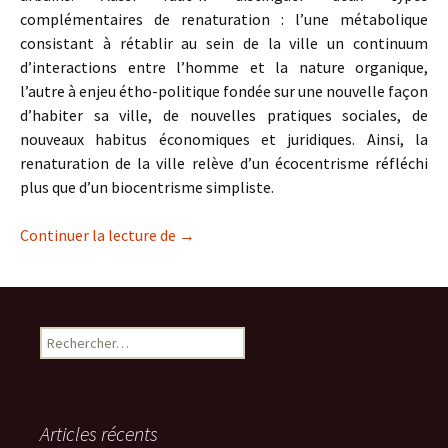
complémentaires de renaturation : l’une métabolique
consistant à rétablir au sein de la ville un continuum
d’interactions entre l’homme et la nature organique,
l’autre à enjeu étho-politique fondée sur une nouvelle façon
d’habiter sa ville, de nouvelles pratiques sociales, de
nouveaux habitus économiques et juridiques. Ainsi, la
renaturation de la ville relève d’un écocentrisme réfléchi
plus que d’un biocentrisme simpliste.
La renaturation- revitalisation de la vil
Continuer la lecture de
→
Rechercher :
Articles récents