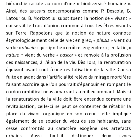
hiérarchie raciale au nom d’une « biodiversité humaine ».
Ainsi, des auteurs contemporains comme P. Descola, B.
Latour ou B. Morizot lui substituent la notion de « vivant »
qui serait le trait d’union commun à tous les êtres vivants
sur Terre. Rappelons que la notion de nature connote
étymologiquement celle de vie : en grec, «
phusis
» vient du
verbe «
phuein
» qui signifie « croître, engendrer » ; en latin, «
natura
» vient du verbe «
nascor
» et renvoie à la profusion
des naissances, à l’élan de la vie. Dès lors, la renaturation
équivaut avant tout à une revitalisation de la ville. Car sa
fuite en avant dans l’artificialité relève du mirage mortifère
faisant accroire que l’on pourrait s’épanouir en rompant le
cordon ombilical nous amarrant au milieu ambiant. Mais si
la renaturation de la ville doit être entendue comme une
revitalisation, celle-ci ne peut se contenter de rétablir la
place du vivant organique en son cœur : elle implique
également de se soucier du vécu de ses habitants, sans
cesse confrontés au caractère exogène des artefacts
urbains. Aussi faut-il distinguer deux types