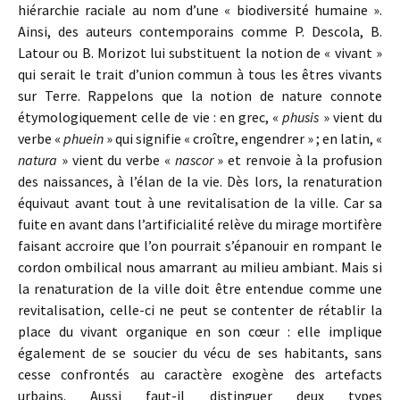
hiérarchie raciale au nom d’une « biodiversité humaine ».
Ainsi, des auteurs contemporains comme P. Descola, B.
Latour ou B. Morizot lui substituent la notion de « vivant »
qui serait le trait d’union commun à tous les êtres vivants
sur Terre. Rappelons que la notion de nature connote
étymologiquement celle de vie : en grec, «
phusis
» vient du
verbe «
phuein
» qui signifie « croître, engendrer » ; en latin, «
natura
» vient du verbe «
nascor
» et renvoie à la profusion
des naissances, à l’élan de la vie. Dès lors, la renaturation
équivaut avant tout à une revitalisation de la ville. Car sa
fuite en avant dans l’artificialité relève du mirage mortifère
faisant accroire que l’on pourrait s’épanouir en rompant le
cordon ombilical nous amarrant au milieu ambiant. Mais si
la renaturation de la ville doit être entendue comme une
revitalisation, celle-ci ne peut se contenter de rétablir la
place du vivant organique en son cœur : elle implique
également de se soucier du vécu de ses habitants, sans
cesse confrontés au caractère exogène des artefacts
urbains. Aussi faut-il distinguer deux types