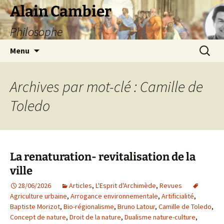
Aller
Alain Cambier
au
Philosophe
contenu
Recherc
Menu
Archives par mot-clé : Camille de
Toledo
La renaturation- revitalisation de la
ville
28/06/2026
Articles
,
L'Esprit d'Archimède
,
Revues
Agriculture urbaine
,
Arrogance environnementale
,
Artificialité
,
Baptiste Morizot
,
Bio-régionalisme
,
Bruno Latour
,
Camille de Toledo
,
Concept de nature
,
Droit de la nature
,
Dualisme nature-culture
,