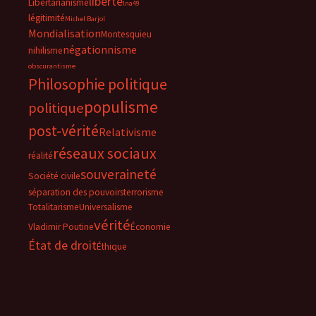
liberté
Libertarianisme
lna49
légitimité
Michel Barjol
Mondialisation
Montesquieu
négationnisme
nihilisme
obscurantisme
Philosophie politique
populisme
politique
post-vérité
Relativisme
réseaux sociaux
réalité
souveraineté
Société civile
séparation des pouvoirs
terrorisme
Totalitarisme
Universalisme
vérité
Vladimir Poutine
Économie
État de droit
Éthique