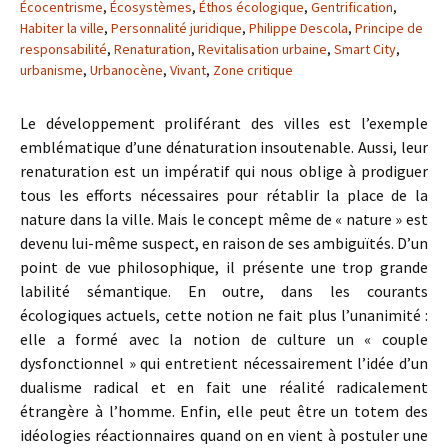
Écocentrisme
,
Écosystèmes
,
Éthos écologique
,
Gentrification
,
Habiter la ville
,
Personnalité juridique
,
Philippe Descola
,
Principe de
responsabilité
,
Renaturation
,
Revitalisation urbaine
,
Smart City
,
urbanisme
,
Urbanocène
,
Vivant
,
Zone critique
Le développement proliférant des villes est l’exemple
emblématique d’une dénaturation insoutenable. Aussi, leur
renaturation est un impératif qui nous oblige à prodiguer
tous les efforts nécessaires pour rétablir la place de la
nature dans la ville. Mais le concept même de « nature » est
devenu lui-même suspect, en raison de ses ambiguïtés. D’un
point de vue philosophique, il présente une trop grande
labilité sémantique. En outre, dans les courants
écologiques actuels, cette notion ne fait plus l’unanimité :
elle a formé avec la notion de culture un « couple
dysfonctionnel » qui entretient nécessairement l’idée d’un
dualisme radical et en fait une réalité radicalement
étrangère à l’homme. Enfin, elle peut être un totem des
idéologies réactionnaires quand on en vient à postuler une