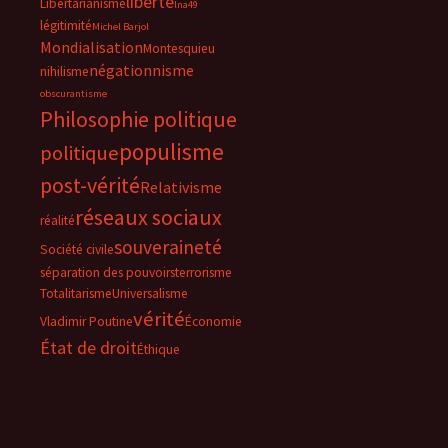
liberté
Libertarianisme
lna49
légitimité
Michel Barjol
Mondialisation
Montesquieu
négationnisme
nihilisme
obscurantisme
Philosophie politique
populisme
politique
post-vérité
Relativisme
réseaux sociaux
réalité
souveraineté
Société civile
séparation des pouvoirs
terrorisme
Totalitarisme
Universalisme
vérité
Vladimir Poutine
Économie
État de droit
Éthique