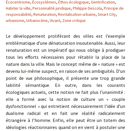
Écocentrisme
,
Écosystèmes
,
Éthos écologique
,
Gentrification
,
Habiter la ville
,
Personnalité juridique
,
Philippe Descola
,
Principe de
responsabilité
,
Renaturation
,
Revitalisation urbaine
,
Smart City
,
urbanisme
,
Urbanocène
,
Vivant
,
Zone critique
Le développement proliférant des villes est l’exemple
emblématique d’une dénaturation insoutenable. Aussi, leur
renaturation est un impératif qui nous oblige à prodiguer
tous les efforts nécessaires pour rétablir la place de la
nature dans la ville. Mais le concept même de « nature » est
devenu lui-même suspect, en raison de ses ambiguïtés. D’un
point de vue philosophique, il présente une trop grande
labilité sémantique. En outre, dans les courants
écologiques actuels, cette notion ne fait plus l’unanimité :
elle a formé avec la notion de culture un « couple
dysfonctionnel » qui entretient nécessairement l’idée d’un
dualisme radical et en fait une réalité radicalement
étrangère à l’homme. Enfin, elle peut être un totem des
idéologies réactionnaires quand on en vient à postuler une