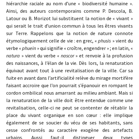
hiérarchie raciale au nom d’une « biodiversité humaine ».
Ainsi, des auteurs contemporains comme P. Descola, B.
Latour ou B. Morizot lui substituent la notion de « vivant »
qui serait le trait d’union commun à tous les êtres vivants
sur Terre. Rappelons que la notion de nature connote
étymologiquement celle de vie : en grec, «
phusis
» vient du
verbe «
phuein
» qui signifie « croître, engendrer » ; en latin, «
natura
» vient du verbe «
nascor
» et renvoie à la profusion
des naissances, à l’élan de la vie. Dès lors, la renaturation
équivaut avant tout à une revitalisation de la ville. Car sa
fuite en avant dans l’artificialité relève du mirage mortifère
faisant accroire que l’on pourrait s’épanouir en rompant le
cordon ombilical nous amarrant au milieu ambiant. Mais si
la renaturation de la ville doit être entendue comme une
revitalisation, celle-ci ne peut se contenter de rétablir la
place du vivant organique en son cœur : elle implique
également de se soucier du vécu de ses habitants, sans
cesse confrontés au caractère exogène des artefacts
urbains. Aussi faut-il distinguer deux types