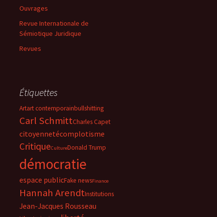
Ouvrages
Revue Internationale de
Sémiotique Juridique
Revues
Étiquettes
Art
art contemporain
bullshitting
Carl Schmitt
Charles Capet
citoyenneté
complotisme
Critique
Donald Trump
Culture
démocratie
espace public
Fake news
Finance
Hannah Arendt
Institutions
Jean-Jacques Rousseau