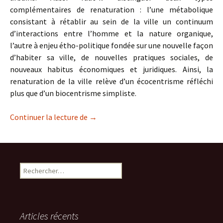
complémentaires de renaturation : l’une métabolique
consistant à rétablir au sein de la ville un continuum
d’interactions entre l’homme et la nature organique,
l’autre à enjeu étho-politique fondée sur une nouvelle façon
d’habiter sa ville, de nouvelles pratiques sociales, de
nouveaux habitus économiques et juridiques. Ainsi, la
renaturation de la ville relève d’un écocentrisme réfléchi
plus que d’un biocentrisme simpliste.
La renaturation- revitalisation de la vil
Continuer la lecture de
→
Rechercher :
Articles récents