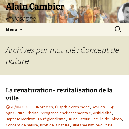
Aller
Alain Cambier
au
Philosophe
contenu
Recherc
Menu
Archives par mot-clé : Concept de
nature
La renaturation- revitalisation de la
ville
28/06/2026
Articles
,
L'Esprit d'Archimède
,
Revues
Agriculture urbaine
,
Arrogance environnementale
,
Artificialité
,
Baptiste Morizot
,
Bio-régionalisme
,
Bruno Latour
,
Camille de Toledo
,
Concept de nature
,
Droit de la nature
,
Dualisme nature-culture
,