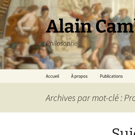
Aller
au
contenu
Alain Cam
Philosophe
Accueil
À propos
Publications
Archives par mot-clé : Pr
Sui