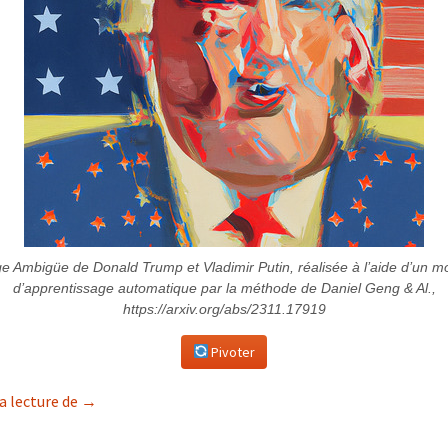
e Ambigüe de Donald Trump et Vladimir Putin, réalisée à l’aide d’un m
d’apprentissage automatique par la méthode de Daniel Geng & Al.,
https://arxiv.org/abs/2311.17919
Pivoter
Suicide d’une démocratie
a lecture de
→