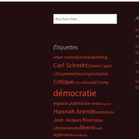
Rechercher :
A
L
n
L
Étiquettes
la
Art
art contemporain
bullshitting
L
Carl Schmitt
Charles Capet
S
citoyenneté
complotisme
Critique
L
Donald Trump
Culture
l
démocratie
espace public
Fake news
Finance
Hannah Arendt
Institutions
Jean-Jacques Rousseau
liberté
Libertarianisme
lna49
légitimité
Michel Barjol