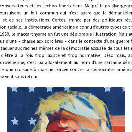
conservateurs et les techno-libertariens. Malgré leurs divergence
poursuivent un but commun qui n’est autre que le démantèle
 et de ses institutions. Certes, minée par des politiques réc
ion raciale, la démocratie américaine a connu d’autres types de tr
1950, le maccarthysme en fut une déplorable illustration. Mais au
lus d’une « chasse aux sorcières » dans le contexte d’une guerre 
attaquer aux racines mêmes de la démocratie accusée de tous les 
r, d’être à la fois trop laxiste et trop normative. Désormais, a
orwellienne, c’est paradoxalement au nom d’une certaine dém
 une croisade à marche forcée contre la démocratie américa
se veut sans retour.