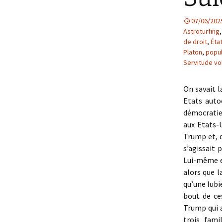
07/06/202
Astroturfing
de droit
,
Éta
Platon
,
popu
Servitude vo
On savait 
Etats auto
démocratie 
aux Etats-U
Trump et, d
s’agissait
Lui-même e
alors que l
qu’une lubi
bout de ce
Trump qui a
trois fami