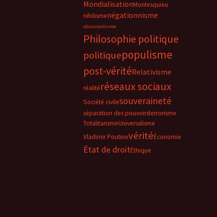
Mondialisation
Montesquieu
négationnisme
nihilisme
obscurantisme
Philosophie politique
populisme
politique
post-vérité
Relativisme
réseaux sociaux
réalité
souveraineté
Société civile
séparation des pouvoirs
terrorisme
Totalitarisme
Universalisme
vérité
Vladimir Poutine
Économie
État de droit
Éthique