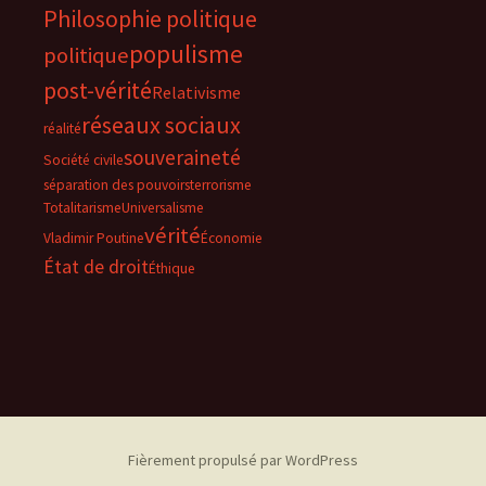
Philosophie politique
populisme
politique
post-vérité
Relativisme
réseaux sociaux
réalité
souveraineté
Société civile
séparation des pouvoirs
terrorisme
Totalitarisme
Universalisme
vérité
Vladimir Poutine
Économie
État de droit
Éthique
Fièrement propulsé par WordPress