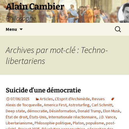
Aller
Alain Cambier
au
Philosophe
contenu
Recherc
Menu
Archives par mot-clé : Techno-
libertariens
Suicide d’une démocratie
07/06/2025
Articles
,
L'Esprit d'Archimède
,
Revues
Alexis de Tocqueville
,
America First
,
Astroturfing
,
Carl Schmitt
,
Deep state
,
démocratie
,
Désinformation
,
Donald Trump
,
Elon Musk
,
État de droit
,
États-Unis
,
Internationale réactionnaire
,
J.D. Vance
,
Libertarianisme
,
Philosophie politique
,
Platon
,
populisme
,
post-