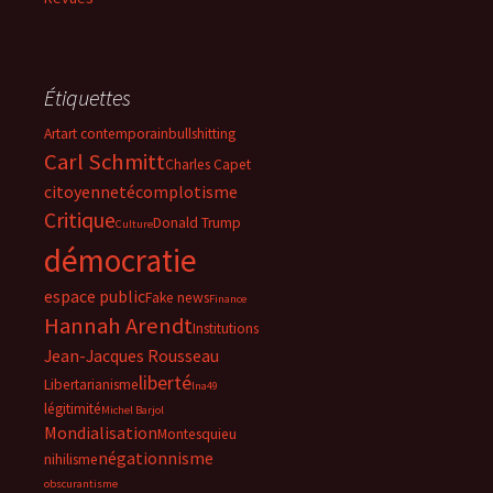
Étiquettes
Art
art contemporain
bullshitting
Carl Schmitt
Charles Capet
citoyenneté
complotisme
Critique
Donald Trump
Culture
démocratie
espace public
Fake news
Finance
Hannah Arendt
Institutions
Jean-Jacques Rousseau
liberté
Libertarianisme
lna49
légitimité
Michel Barjol
Mondialisation
Montesquieu
négationnisme
nihilisme
obscurantisme