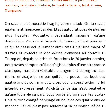
vérité
,
Project 2025
,
Révolution conservatrice
,
séparation des
pouvoirs
,
Servitude volontaire
,
Techno-libertariens
,
Totalitarisme
,
Trumpisme
On savait la démocratie fragile, voire malade. On la savait
également menacée par des Etats autocratiques de plus en
plus hostiles. Pouvait-on cependant imaginer qu’une
démocratie s’autodétruise volontairement ? C’est pourtant
ce qui se passe actuellement aux Etats-Unis : une majorité
d’Etats et d’électeurs ont décidé d’envoyer au pouvoir D.
Trump et, depuis sa prise de fonctions le 20 janvier dernier,
nous avons compris qu’il ne s’agissait plus d’une alternance
classique, mais d’un véritable changement de régime. Lui-
même envisage de ne pas quitter le pouvoir au bout des
quatre ans de son mandat, alors que la constitution le lui
interdit expressément. Au-delà de ce qui n’est peut-être
qu’une lubie de sa part, tout porte à croire que les Etats-
Unis auront changé de visage au bout de ces quatre ans de
mandat. Car ce n’est pas seulement la personnalité de D.