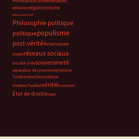
Mondialisation
Montesquieu
négationnisme
nihilisme
obscurantisme
Philosophie politique
populisme
politique
post-vérité
Relativisme
réseaux sociaux
réalité
souveraineté
Société civile
séparation des pouvoirs
terrorisme
Totalitarisme
Universalisme
vérité
Vladimir Poutine
Économie
État de droit
Éthique