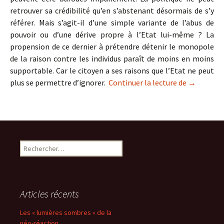
retrouver sa crédibilité qu’en s’abstenant désormais de s’y
référer. Mais s’agit-il d’une simple variante de l’abus de
pouvoir ou d’une dérive propre à l’Etat lui-même ? La
propension de ce dernier à prétendre détenir le monopole
de la raison contre les individus paraît de moins en moins
supportable. Car le citoyen a ses raisons que l’Etat ne peut
Le dépéris
plus se permettre d’ignorer.
Continuer la lecture de
→
Rechercher :
Articles récents
Les « lumières sombres » de la
néo-réaction