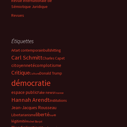
Revue Internationale de
Sémiotique Juridique
Revues
Étiquettes
Art
art contemporain
bullshitting
Carl Schmitt
Charles Capet
citoyenneté
complotisme
Critique
Donald Trump
Culture
démocratie
espace public
Fake news
Finance
Hannah Arendt
Institutions
Jean-Jacques Rousseau
liberté
Libertarianisme
lna49
légitimité
Michel Barjol