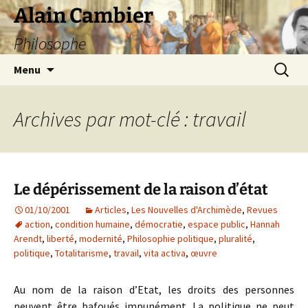
Aller
Alain Cambier
au
Philosophe
contenu
Recherc
Menu
Archives par mot-clé : travail
Le dépérissement de la raison d’état
01/10/2001
Articles
,
Les Nouvelles d'Archimède
,
Revues
action
,
condition humaine
,
démocratie
,
espace public
,
Hannah
Arendt
,
liberté
,
modernité
,
Philosophie politique
,
pluralité
,
politique
,
Totalitarisme
,
travail
,
vita activa
,
œuvre
Au nom de la raison d’Etat, les droits des personnes
peuvent être bafoués impunément. La politique ne peut