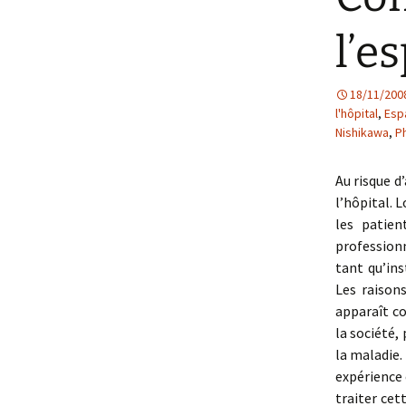
l’e
18/11/200
l'hôpital
,
Esp
Nishikawa
,
P
Au risque d’
l’hôpital. 
les patien
profession
tant qu’ins
Les raisons
apparaît c
la société, 
la maladie.
expérience 
traiter cet