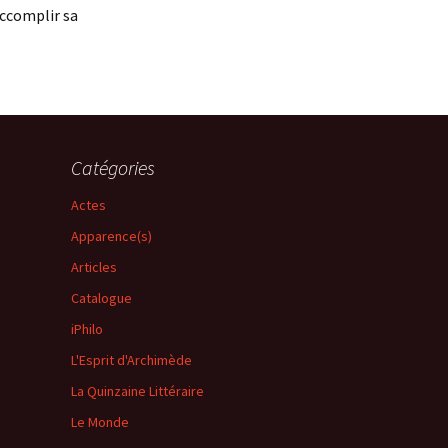
accomplir sa
Catégories
Actes
Apparence(s)
Articles
Catalogue
iPhilo
L'Esprit d'Archimède
La Quinzaine Littéraire
Le Monde