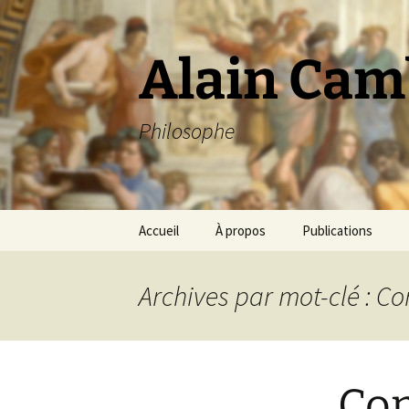
Aller
au
contenu
Alain Cam
Philosophe
Accueil
À propos
Publications
Archives par mot-clé : C
Com