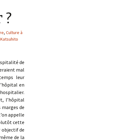
 ?
re
,
Culture à
,
Katsuhito
ospitalité de
leraient mal
 temps leur
’hôpital en
hospitalier.
t, l’hôpital
s marges de
 l’on appelle
plutôt cette
 objectif de
t même de la