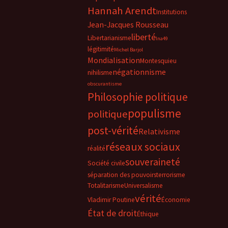
Hannah Arendt
Institutions
Jean-Jacques Rousseau
liberté
Libertarianisme
lna49
légitimité
Michel Barjol
Mondialisation
Montesquieu
négationnisme
nihilisme
obscurantisme
Philosophie politique
populisme
politique
post-vérité
Relativisme
réseaux sociaux
réalité
souveraineté
Société civile
séparation des pouvoirs
terrorisme
Totalitarisme
Universalisme
vérité
Vladimir Poutine
Économie
État de droit
Éthique