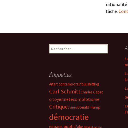
rationalité
tâche.
Cont
Rechercher :
A
L
n
L
Étiquettes
la
Art
art contemporain
bullshitting
L
Carl Schmitt
Charles Capet
S
citoyenneté
complotisme
Critique
L
Donald Trump
Culture
l
démocratie
espace public
Fake news
Finance