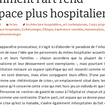
space plus hospitalier
8
Actes
Architecture hospitalière
,
art contemporain
,
Corps prop
ace hospitalier
,
Esthésiologie
,
Éthique
,
Expérience sensible
,
Humanisation
hénoménologie
apparaître provocateur, il s’agit ici d’aborder le paradoxe de l’inh
Loin de nous l’idée que les personnels du milieu hospitalier accueil
ts et leurs familles – chacun accordera que la plupart du
nalisme et leur dévouement sont exemplaires -, mais pourtant l
titution instaure un espace spécifique qui est ressenti comme in
 en sont diverses, mais elles conjuguent leurs effets. D’une par
omme une «hétérotopie de crise», un emplacement situé dans le
parce qu’il concerne cette crise qui met hors jeu un individu et que
 Personne ne «rentre» de gaieté de coeur à l’hôpital et chacun vit 
comme une contrainte. D’autre part, cet espace qui se donne pour
te crise qu’est la maladie, s’avère également inhospitalier du fai