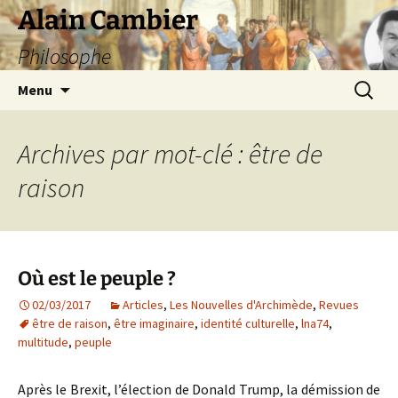
Aller
Alain Cambier
au
Philosophe
contenu
Recherc
Menu
Archives par mot-clé : être de
raison
Où est le peuple ?
02/03/2017
Articles
,
Les Nouvelles d'Archimède
,
Revues
être de raison
,
être imaginaire
,
identité culturelle
,
lna74
,
multitude
,
peuple
Après le Brexit, l’élection de Donald Trump, la démission de