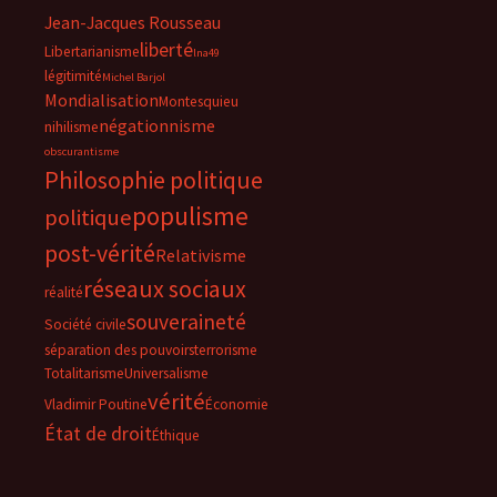
Jean-Jacques Rousseau
liberté
Libertarianisme
lna49
légitimité
Michel Barjol
Mondialisation
Montesquieu
négationnisme
nihilisme
obscurantisme
Philosophie politique
populisme
politique
post-vérité
Relativisme
réseaux sociaux
réalité
souveraineté
Société civile
séparation des pouvoirs
terrorisme
Totalitarisme
Universalisme
vérité
Vladimir Poutine
Économie
État de droit
Éthique