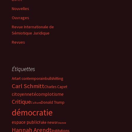
Nouvelles
Ouvrages
Revue Internationale de
Sémiotique Juridique
Revues
Étiquettes
Art
art contemporain
bullshitting
Carl Schmitt
Charles Capet
citoyenneté
complotisme
Critique
Donald Trump
Culture
démocratie
espace public
Fake news
Finance
Hannah Arendt
Institutions