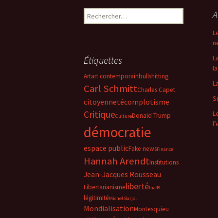
Rechercher :
A
L
n
L
Étiquettes
la
Art
art contemporain
bullshitting
L
Carl Schmitt
Charles Capet
S
citoyenneté
complotisme
Critique
L
Donald Trump
Culture
l
démocratie
espace public
Fake news
Finance
Hannah Arendt
Institutions
Jean-Jacques Rousseau
liberté
Libertarianisme
lna49
légitimité
Michel Barjol
Mondialisation
Montesquieu