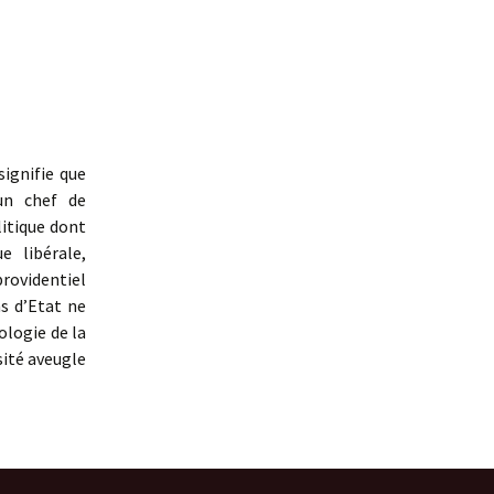
 signifie que
un chef de
litique dont
e libérale,
providentiel
ns d’Etat ne
ologie de la
sité aveugle
la nécessité aveugle