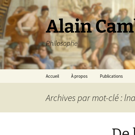
Aller
au
contenu
Alain Cam
Philosophe
Accueil
À propos
Publications
Archives par mot-clé : ln
De 