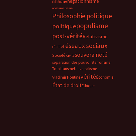
négationnisme
nihilisme
obscurantisme
Philosophie politique
populisme
politique
post-vérité
Relativisme
réseaux sociaux
réalité
souveraineté
Société civile
séparation des pouvoirs
terrorisme
Totalitarisme
Universalisme
vérité
Vladimir Poutine
Économie
État de droit
Éthique