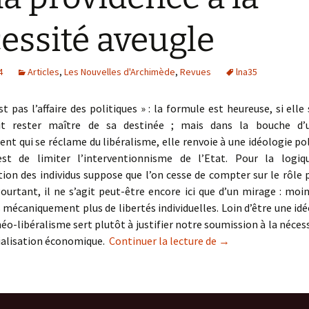
essité aveugle
4
Articles
,
Les Nouvelles d'Archimède
,
Revues
lna35
st pas l’affaire des politiques » : la formule est heureuse, si elle
it rester maître de sa destinée ; mais dans la bouche d’
t qui se réclame du libéralisme, elle renvoie à une idéologie po
 est de limiter l’interventionnisme de l’Etat. Pour la logiqu
ion des individus suppose que l’on cesse de compter sur le rôle 
Pourtant, il ne s’agit peut-être encore ici que d’un mirage : moi
s mécaniquement plus de libertés individuelles. Loin d’être une idé
 néo-libéralisme sert plutôt à justifier notre soumission à la néces
De la providence à 
ialisation économique.
Continuer la lecture de
→