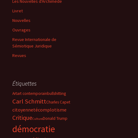
Les Nouvelles d'Archimède
Livret
Nouvelles
Ouvrages
Revue Internationale de
Sémiotique Juridique
Revues
Étiquettes
Art
art contemporain
bullshitting
Carl Schmitt
Charles Capet
citoyenneté
complotisme
Critique
Donald Trump
Culture
démocratie