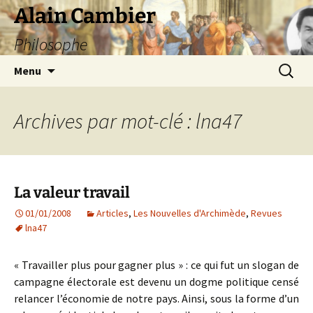
Aller
Alain Cambier
au
Philosophe
contenu
Recherc
Menu
Archives par mot-clé : lna47
La valeur travail
01/01/2008
Articles
,
Les Nouvelles d'Archimède
,
Revues
lna47
« Travailler plus pour gagner plus » : ce qui fut un slogan de
campagne électorale est devenu un dogme politique censé
relancer l’économie de notre pays. Ainsi, sous la forme d’un