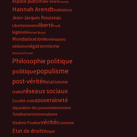
espace public
Fake news
Finance
Hannah Arendt
Institutions
Jean-Jacques Rousseau
liberté
Libertarianisme
lna49
légitimité
Michel Barjol
Mondialisation
Montesquieu
négationnisme
nihilisme
obscurantisme
Philosophie politique
populisme
politique
post-vérité
Relativisme
réseaux sociaux
réalité
souveraineté
Société civile
séparation des pouvoirs
terrorisme
Totalitarisme
Universalisme
vérité
Vladimir Poutine
Économie
État de droit
Éthique