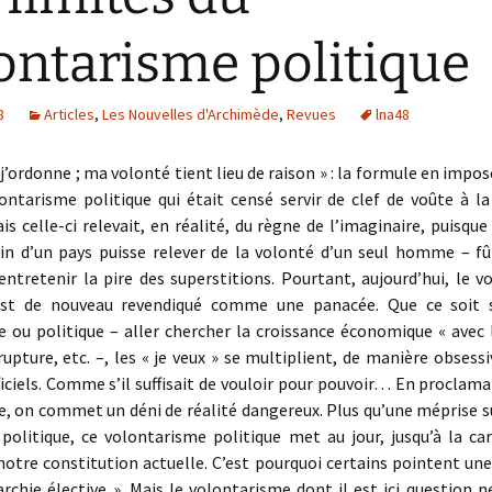
ontarisme politique
8
Articles
,
Les Nouvelles d'Archimède
,
Revues
lna48
, j’ordonne ; ma volonté tient lieu de raison » : la formule en impos
lontarisme politique qui était censé servir de clef de voûte à l
is celle-ci relevait, en réalité, du règne de l’imaginaire, puisque 
in d’un pays puisse relever de la volonté d’un seul homme – fût
entretenir la pire des superstitions. Pourtant, aujourd’hui, le 
est de nouveau revendiqué comme une panacée. Que ce soit 
 ou politique – aller chercher la croissance économique « avec l
 rupture, etc. –, les « je veux » se multiplient, de manière obsessi
ficiels. Comme s’il suffisait de vouloir pour pouvoir… En proclam
e, on commet un déni de réalité dangereux. Plus qu’une méprise s
 politique, ce volontarisme politique met au jour, jusqu’à la car
notre constitution actuelle. C’est pourquoi certains pointent une
chie élective ». Mais le volontarisme dont il est ici question ne