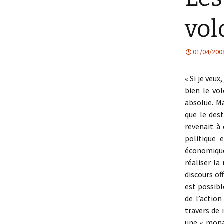
vol
01/04/200
« Si je veux
bien le vo
absolue. Ma
que le dest
revenait à 
politique 
économique
réaliser la
discours of
est possibl
de l’action
travers de 
une « monar