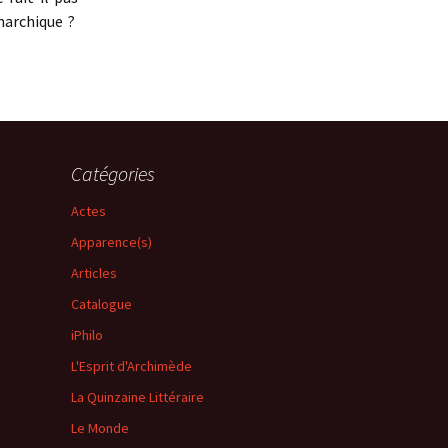
narchique ?
Catégories
Actes
Apparence(s)
Articles
Catalogue
iPhilo
L'Esprit d'Archimède
La Quinzaine Littéraire
Le Monde