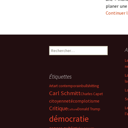
planer une
Continuer l
Rechercher :
A
L
n
L
Étiquettes
la
Art
art contemporain
bullshitting
L
Carl Schmitt
Charles Capet
S
citoyenneté
complotisme
Critique
L
Donald Trump
Culture
l
démocratie