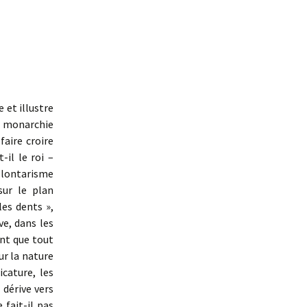
e et illustre
a monarchie
faire croire
-il le roi –
volontarisme
sur le plan
es dents »,
ve, dans les
ant que tout
ur la nature
icature, les
 dérive vers
 fait-il pas