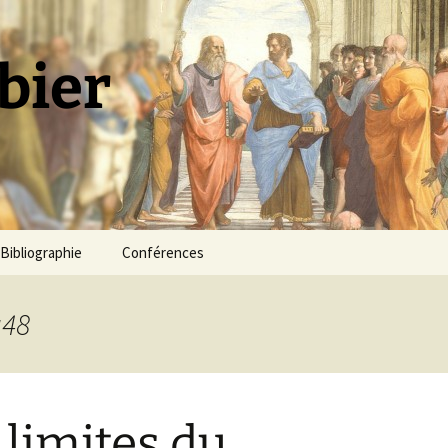
bier
Bibliographie
Conférences
a48
 limites du