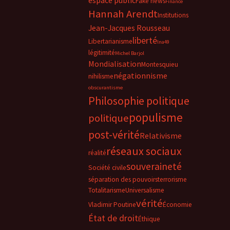
espace public
Fake news
Finance
Hannah Arendt
Institutions
Jean-Jacques Rousseau
liberté
Libertarianisme
lna49
légitimité
Michel Barjol
Mondialisation
Montesquieu
négationnisme
nihilisme
obscurantisme
Philosophie politique
populisme
politique
post-vérité
Relativisme
réseaux sociaux
réalité
souveraineté
Société civile
séparation des pouvoirs
terrorisme
Totalitarisme
Universalisme
vérité
Vladimir Poutine
Économie
État de droit
Éthique