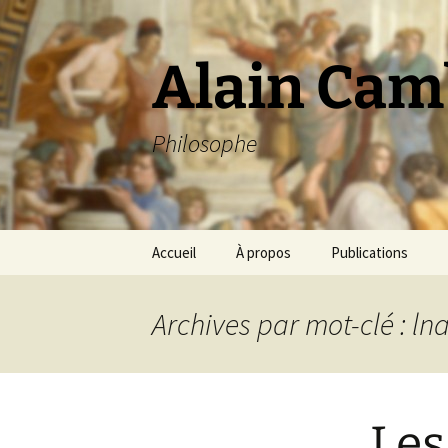
Aller
au
contenu
Alain Cam
Philosophe
Accueil
À propos
Publications
Archives par mot-clé : ln
Les