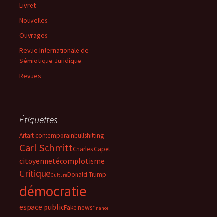
Livret
Nouvelles
Ouvrages
Revue Internationale de
Sémiotique Juridique
Revues
Étiquettes
Art
art contemporain
bullshitting
Carl Schmitt
Charles Capet
citoyenneté
complotisme
Critique
Donald Trump
Culture
démocratie
espace public
Fake news
Finance