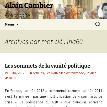
Aller
Alain Cambier
au
Philosophe
contenu
Recherc
Menu
Archives par mot-clé : lna60
Les sommets de la vanité politique
01/04/2012
Articles
,
Les Nouvelles d'Archimède
,
Revues
lna60
En France, l’année 2012 a commencé comme l’année 2011
s’est terminée : par une multiplication de « sommets de
crise ». La présidence du G20 – que d’aucuns écrivent