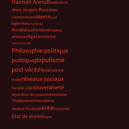
Hannah Arendt
Institutions
Jean-Jacques Rousseau
liberté
Libertarianisme
lna49
légitimité
Michel Barjol
Mondialisation
Montesquieu
négationnisme
nihilisme
obscurantisme
Philosophie politique
populisme
politique
post-vérité
Relativisme
réseaux sociaux
réalité
souveraineté
Société civile
séparation des pouvoirs
terrorisme
Totalitarisme
Universalisme
vérité
Vladimir Poutine
Économie
État de droit
Éthique