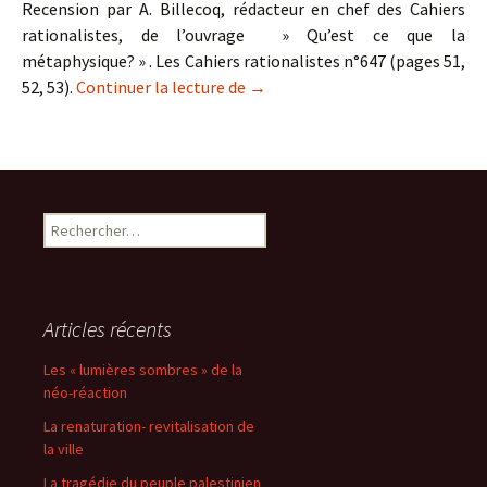
Recension par A. Billecoq, rédacteur en chef des Cahiers
rationalistes, de l’ouvrage » Qu’est ce que la
métaphysique? » . Les Cahiers rationalistes n°647 (pages 51,
Recension par A. Billecoq de « Q
52, 53).
Continuer la lecture de
→
Rechercher :
Articles récents
Les « lumières sombres » de la
néo-réaction
La renaturation- revitalisation de
la ville
La tragédie du peuple palestinien