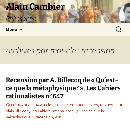
Aller
Alain Cambier
au
Philosophe
contenu
Recherc
Menu
Archives par mot-clé : recension
Recension par A. Billecoq de « Qu’est-
ce que la métaphysique? », Les Cahiers
rationalistes n°647
11/10/2017
Articles
,
Les Cahiers rationalistes
,
Revues
Alain Billecoq
,
Les Cahiers rationalistes
,
Qu’est-ce que la
métaphysique ?
,
recension
,
Vrin