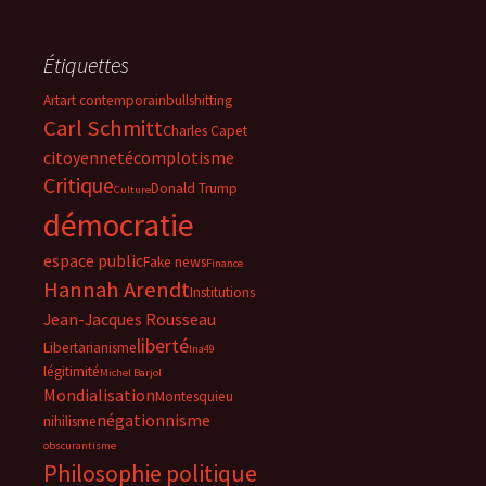
Étiquettes
Art
art contemporain
bullshitting
Carl Schmitt
Charles Capet
citoyenneté
complotisme
Critique
Donald Trump
Culture
démocratie
espace public
Fake news
Finance
Hannah Arendt
Institutions
Jean-Jacques Rousseau
liberté
Libertarianisme
lna49
légitimité
Michel Barjol
Mondialisation
Montesquieu
négationnisme
nihilisme
obscurantisme
Philosophie politique