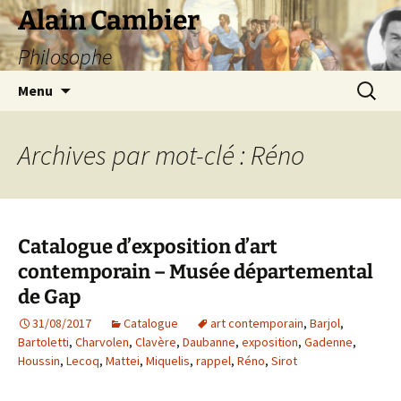
Aller
Alain Cambier
au
Philosophe
contenu
Recherc
Menu
Archives par mot-clé : Réno
Catalogue d’exposition d’art
contemporain – Musée départemental
de Gap
31/08/2017
Catalogue
art contemporain
,
Barjol
,
Bartoletti
,
Charvolen
,
Clavère
,
Daubanne
,
exposition
,
Gadenne
,
Houssin
,
Lecoq
,
Mattei
,
Miquelis
,
rappel
,
Réno
,
Sirot