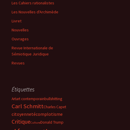
Les Cahiers rationalistes
Les Nouvelles d'Archimède
Livret
Nouvelles
Ouvrages
Revue Internationale de
Sémiotique Juridique
Revues
Étiquettes
Art
art contemporain
bullshitting
Carl Schmitt
Charles Capet
citoyenneté
complotisme
Critique
Donald Trump
Culture