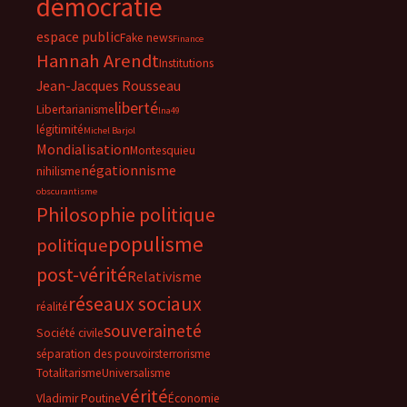
démocratie
espace public
Fake news
Finance
Hannah Arendt
Institutions
Jean-Jacques Rousseau
liberté
Libertarianisme
lna49
légitimité
Michel Barjol
Mondialisation
Montesquieu
négationnisme
nihilisme
obscurantisme
Philosophie politique
populisme
politique
post-vérité
Relativisme
réseaux sociaux
réalité
souveraineté
Société civile
séparation des pouvoirs
terrorisme
Totalitarisme
Universalisme
vérité
Vladimir Poutine
Économie