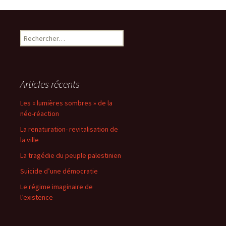
des
articles
Rechercher :
Articles récents
Les « lumières sombres » de la
néo-réaction
La renaturation- revitalisation de
la ville
La tragédie du peuple palestinien
Suicide d’une démocratie
Le régime imaginaire de
l’existence