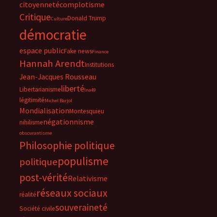
citoyenneté
complotisme
Critique
Donald Trump
Culture
démocratie
espace public
Fake news
Finance
Hannah Arendt
Institutions
Jean-Jacques Rousseau
liberté
Libertarianisme
lna49
légitimité
Michel Barjol
Mondialisation
Montesquieu
négationnisme
nihilisme
obscurantisme
Philosophie politique
populisme
politique
post-vérité
Relativisme
réseaux sociaux
réalité
souveraineté
Société civile