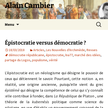
Aller
Alain Cambier
au
Philosophe
contenu
Recherc
Menu
Épistocratie versus démocratie ?
18/03/2018
Articles
,
Les Nouvelles d'Archimède
,
Revues
démocratie républicaine
,
épistocratie
,
lna77
,
marché des idées
,
partage du Logos
,
populisme
,
vérité
L’épistocratie est un néologisme qui désigne le pouvoir de
ceux qui détiennent le savoir. Pourtant, cette notion a, en
réalité, une origine ancienne, puisqu’elle vient du grec
épistémè
qui désigne la compétence de celui qui s’y connaît
:elle contribue à fonder, dans
La République
de Platon , une
théorie de la
kubernésis
politique comme science du
pilotage, en vue d’établir un gouvernement raisonné de la