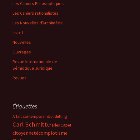
Les Cahiers Philosophiques
Les Cahiers rationalistes
Les Nouvelles d'Archimède
Livret
Nouvelles
Ouvrages
Revue Internationale de
Sémiotique Juridique
Revues
Étiquettes
Art
art contemporain
bullshitting
Carl Schmitt
Charles Capet
citoyenneté
complotisme