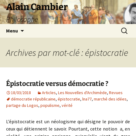
Aller
Alain Cambier
au
Philosophe
contenu
Recherc
Menu
Archives par mot-clé : épistocratie
Épistocratie versus démocratie ?
18/03/2018
Articles
,
Les Nouvelles d'Archimède
,
Revues
démocratie républicaine
,
épistocratie
,
lna77
,
marché des idées
,
partage du Logos
,
populisme
,
vérité
L’épistocratie est un néologisme qui désigne le pouvoir de
ceux qui détiennent le savoir. Pourtant, cette notion a, en