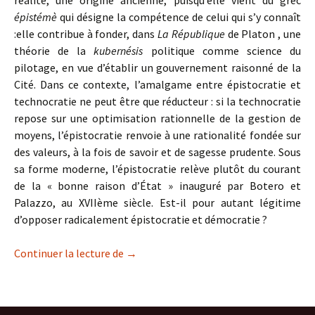
réalité, une origine ancienne, puisqu’elle vient du grec
épistémè
qui désigne la compétence de celui qui s’y connaît
:elle contribue à fonder, dans
La République
de Platon , une
théorie de la
kubernésis
politique comme science du
pilotage, en vue d’établir un gouvernement raisonné de la
Cité. Dans ce contexte, l’amalgame entre épistocratie et
technocratie ne peut être que réducteur : si la technocratie
repose sur une optimisation rationnelle de la gestion de
moyens, l’épistocratie renvoie à une rationalité fondée sur
des valeurs, à la fois de savoir et de sagesse prudente. Sous
sa forme moderne, l’épistocratie relève plutôt du courant
de la « bonne raison d’État » inauguré par Botero et
Palazzo, au XVIIème siècle. Est-il pour autant légitime
d’opposer radicalement épistocratie et démocratie ?
Épistocratie versus démocratie ?
Continuer la lecture de
→