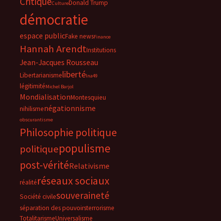
Critique
Donald Trump
Culture
démocratie
espace public
Fake news
Finance
Hannah Arendt
Institutions
Jean-Jacques Rousseau
liberté
Libertarianisme
lna49
légitimité
Michel Barjol
Mondialisation
Montesquieu
négationnisme
nihilisme
obscurantisme
Philosophie politique
populisme
politique
post-vérité
Relativisme
réseaux sociaux
réalité
souveraineté
Société civile
séparation des pouvoirs
terrorisme
Totalitarisme
Universalisme