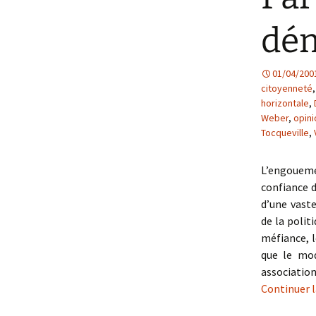
dém
01/04/200
citoyenneté
horizontale
,
Weber
,
opini
Tocqueville
,
L’engoueme
confiance d
d’une vaste
de la polit
méfiance, le
que le mod
associatio
Continuer l