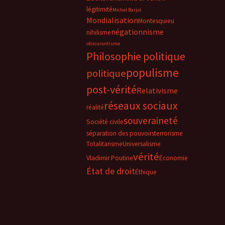
légitimité
Michel Barjol
Mondialisation
Montesquieu
négationnisme
nihilisme
obscurantisme
Philosophie politique
populisme
politique
post-vérité
Relativisme
réseaux sociaux
réalité
souveraineté
Société civile
séparation des pouvoirs
terrorisme
Totalitarisme
Universalisme
vérité
Vladimir Poutine
Économie
État de droit
Éthique