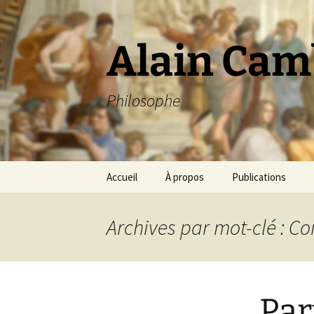
Aller
au
contenu
Alain Cam
Philosophe
Accueil
À propos
Publications
Archives par mot-clé : C
Par