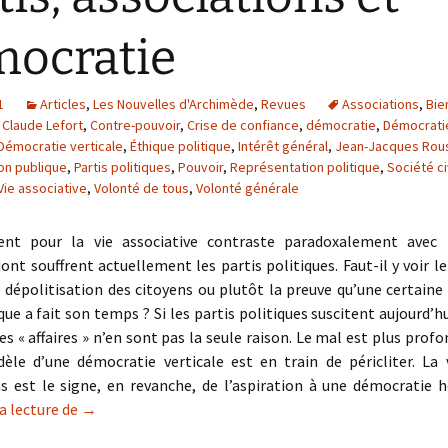
ocratie
1
Articles
,
Les Nouvelles d'Archimède
,
Revues
Associations
,
Bie
,
Claude Lefort
,
Contre-pouvoir
,
Crise de confiance
,
démocratie
,
Démocrati
Démocratie verticale
,
Éthique politique
,
Intérêt général
,
Jean-Jacques Rou
on publique
,
Partis politiques
,
Pouvoir
,
Représentation politique
,
Société ci
Vie associative
,
Volonté de tous
,
Volonté générale
nt pour la vie associative contraste paradoxalement avec 
ont souffrent actuellement les partis politiques. Faut-il y voir
 dépolitisation des citoyens ou plutôt la preuve qu’une certain
ique a fait son temps ? Si les partis politiques suscitent aujourd’h
s « affaires » n’en sont pas la seule raison. Le mal est plus profon
èle d’une démocratie verticale est en train de péricliter. La v
ns est le signe, en revanche, de l’aspiration à une démocratie h
Partis, associations et démocratie
a lecture de
→