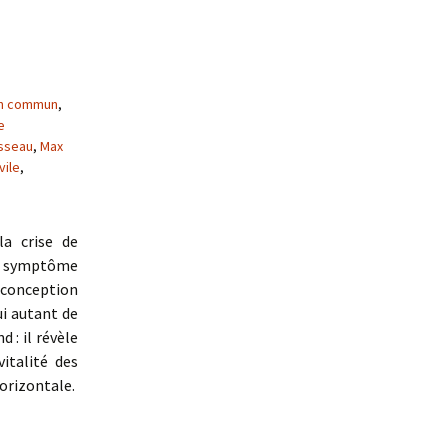
n commun
,
e
sseau
,
Max
vile
,
la crise de
 le symptôme
e conception
ui autant de
d : il révèle
italité des
orizontale.