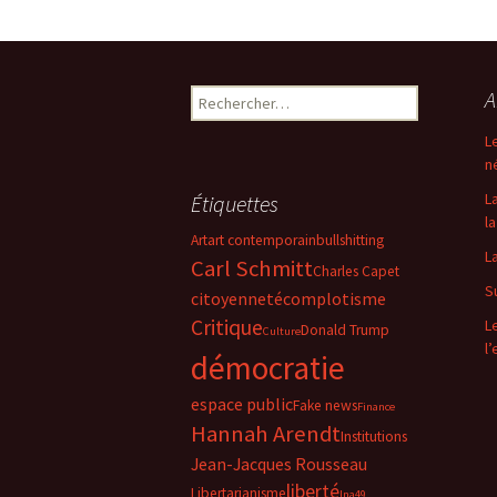
Rechercher :
A
L
n
L
Étiquettes
la
Art
art contemporain
bullshitting
L
Carl Schmitt
Charles Capet
S
citoyenneté
complotisme
Critique
L
Donald Trump
Culture
l
démocratie
espace public
Fake news
Finance
Hannah Arendt
Institutions
Jean-Jacques Rousseau
liberté
Libertarianisme
lna49