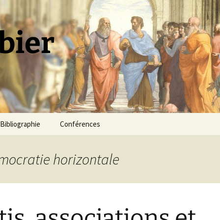
bier
Bibliographie
Conférences
émocratie horizontale
tis, associations et