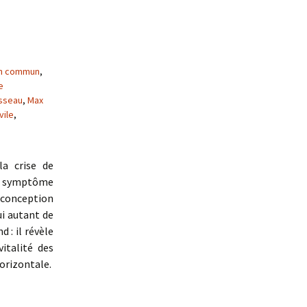
n commun
,
e
sseau
,
Max
vile
,
la crise de
 le symptôme
e conception
ui autant de
d : il révèle
italité des
orizontale.