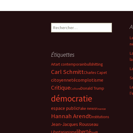
Rechercher :
A
L
n
L
Étiquettes
la
Art
art contemporain
bullshitting
L
Carl Schmitt
Charles Capet
S
citoyenneté
complotisme
Critique
L
Donald Trump
Culture
l
démocratie
espace public
Fake news
Finance
Hannah Arendt
Institutions
Jean-Jacques Rousseau
liberté
Libertarianisme
lna49