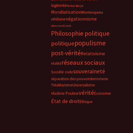
légitimité
Michel Barjol
Mondialisation
Montesquieu
négationnisme
nihilisme
obscurantisme
Philosophie politique
populisme
politique
post-vérité
Relativisme
réseaux sociaux
réalité
souveraineté
Société civile
séparation des pouvoirs
terrorisme
Totalitarisme
Universalisme
vérité
Vladimir Poutine
Économie
État de droit
Éthique