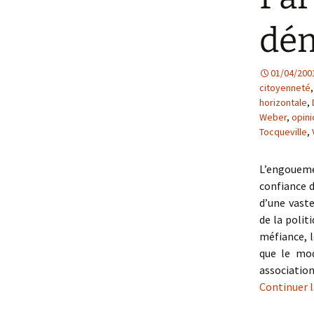
dém
01/04/200
citoyenneté
horizontale
,
Weber
,
opini
Tocqueville
,
L’engoueme
confiance d
d’une vaste
de la polit
méfiance, le
que le mod
associatio
Continuer l