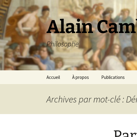
Aller
au
contenu
Alain Cam
Philosophe
Accueil
À propos
Publications
Archives par mot-clé : D
Par