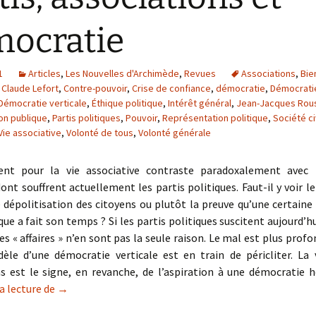
ocratie
1
Articles
,
Les Nouvelles d'Archimède
,
Revues
Associations
,
Bie
,
Claude Lefort
,
Contre-pouvoir
,
Crise de confiance
,
démocratie
,
Démocrati
Démocratie verticale
,
Éthique politique
,
Intérêt général
,
Jean-Jacques Rou
on publique
,
Partis politiques
,
Pouvoir
,
Représentation politique
,
Société ci
Vie associative
,
Volonté de tous
,
Volonté générale
nt pour la vie associative contraste paradoxalement avec 
ont souffrent actuellement les partis politiques. Faut-il y voir
 dépolitisation des citoyens ou plutôt la preuve qu’une certain
ique a fait son temps ? Si les partis politiques suscitent aujourd’h
s « affaires » n’en sont pas la seule raison. Le mal est plus profon
èle d’une démocratie verticale est en train de péricliter. La v
ns est le signe, en revanche, de l’aspiration à une démocratie h
Partis, associations et démocratie
a lecture de
→