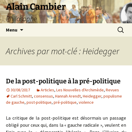
Aller
Alain Cambier
au
Philosophe
contenu
Recherc
Menu
Archives par mot-clé : Heidegger
De la post-politique à la pré-politique
30/08/2017
Articles
,
Les Nouvelles d'Archimède
,
Revues
Carl Schmitt
,
consensus
,
Hannah Arendt
,
Heidegger
,
populisme
de gauche
,
post-politique
,
pré-politique
,
violence
La critique de la post-politique est désormais un passage
obligé pour ceux qui, dans la « gauche radicale », veulent en