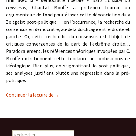
finir avec la « démocratie libérale ». Dans
L’illusion du
consensus
, Chantal Mouffe a prétendu fournir un
argumentaire de fond pour étayer cette dénonciation du «
Zeitgeist post-politique » : en l’occurrence, la recherche du
consensus en démocratie, au-delà du clivage entre droite et
gauche. Or, cette recherche du consensus est l’objet de
critiques convergentes de la part de l’extrême droite…
Paradoxalement, les références théoriques invoquées par C.
Mouffe entretiennent cette tendance au confusionnisme
idéologique. Bien plus, en stigmatisant la post-politique,
ses analyses justifient plutôt une régression dans la pré-
politique.
De la post-politique à la pré-politique
Continuer la lecture de
→
Rechercher :