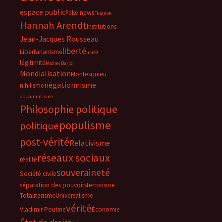
espace public
Fake news
Finance
Hannah Arendt
Institutions
Jean-Jacques Rousseau
liberté
Libertarianisme
lna49
légitimité
Michel Barjol
Mondialisation
Montesquieu
négationnisme
nihilisme
obscurantisme
Philosophie politique
populisme
politique
post-vérité
Relativisme
réseaux sociaux
réalité
souveraineté
Société civile
séparation des pouvoirs
terrorisme
Totalitarisme
Universalisme
vérité
Vladimir Poutine
Économie