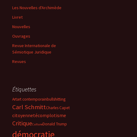
Les Nouvelles d'Archimède
Livret
Nouvelles
Ouvrages
Revue Internationale de
Sémiotique Juridique
Revues
Étiquettes
Art
art contemporain
bullshitting
Carl Schmitt
Charles Capet
citoyenneté
complotisme
Critique
Donald Trump
Culture
démocratie