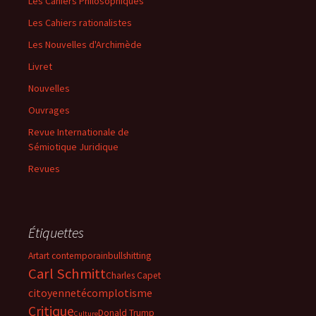
Les Cahiers Philosophiques
Les Cahiers rationalistes
Les Nouvelles d'Archimède
Livret
Nouvelles
Ouvrages
Revue Internationale de
Sémiotique Juridique
Revues
Étiquettes
Art
art contemporain
bullshitting
Carl Schmitt
Charles Capet
citoyenneté
complotisme
Critique
Donald Trump
Culture