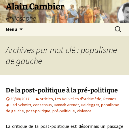
Aller
Alain Cambier
au
Philosophe
contenu
Recherc
Menu
Archives par mot-clé : populisme
de gauche
De la post-politique à la pré-politique
30/08/2017
Articles
,
Les Nouvelles d'Archimède
,
Revues
Carl Schmitt
,
consensus
,
Hannah Arendt
,
Heidegger
,
populisme
de gauche
,
post-politique
,
pré-politique
,
violence
La critique de la post-politique est désormais un passage