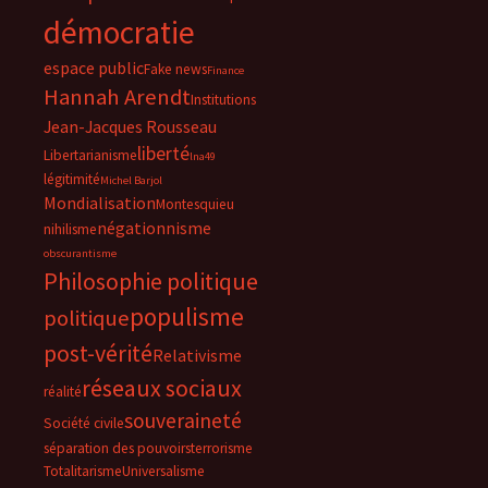
démocratie
espace public
Fake news
Finance
Hannah Arendt
Institutions
Jean-Jacques Rousseau
liberté
Libertarianisme
lna49
légitimité
Michel Barjol
Mondialisation
Montesquieu
négationnisme
nihilisme
obscurantisme
Philosophie politique
populisme
politique
post-vérité
Relativisme
réseaux sociaux
réalité
souveraineté
Société civile
séparation des pouvoirs
terrorisme
Totalitarisme
Universalisme